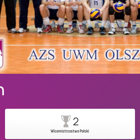
n
2
Wicemistrzostwo Polski