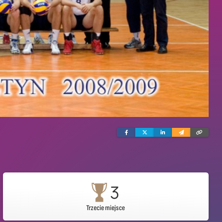
Facebook
Twitter
Linkedin
Wyślij
Skopi
e-
link
mailem
3
Trzecie miejsce