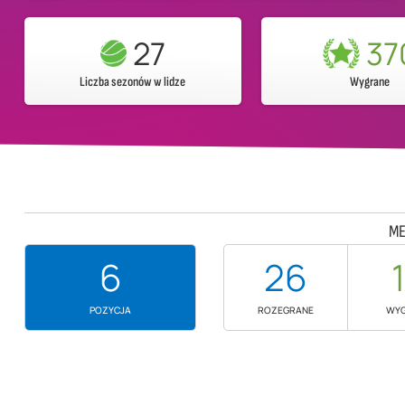
27
37
Liczba sezonów w lidze
Wygrane
ME
6
26
POZYCJA
ROZEGRANE
WY