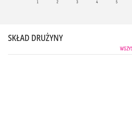
1
2
3
4
5
SKŁAD DRUŻYNY
WSZYS
1