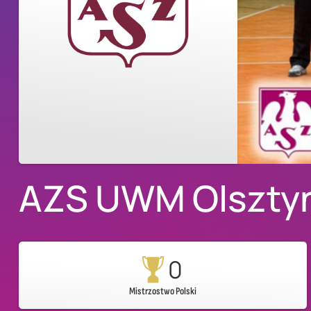
AZS UWM Olszty
0
Mistrzostwo Polski