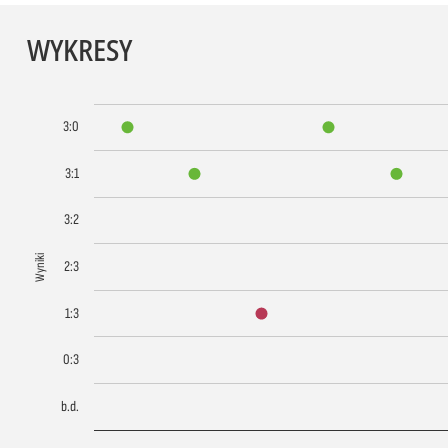
WYKRESY
3:0
3:1
3:2
Wyniki
2:3
1:3
0:3
b.d.