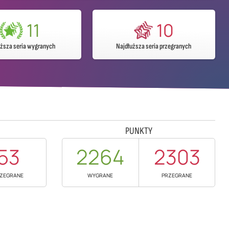
11
10
uższa seria wygranych
Najdłuższa seria przegranych
PUNKTY
53
2264
2303
ZEGRANE
WYGRANE
PRZEGRANE