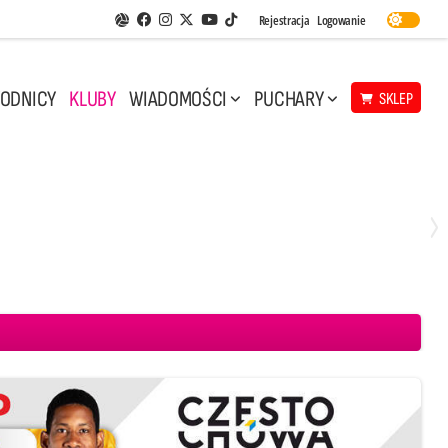
Facebook
Instagram
Twitter
Youtube
Rejestracja
Logowanie
Aplikacja Siatkarskie Ligi
TikTok
ODNICY
KLUBY
WIADOMOŚCI
PUCHARY
SKLEP
Środa, 29 Kwi, 17:30
3
1
eco Resovia Rzeszów
BOGDANKA LUK Lublin
Aluron CMC Warta Zawiercie