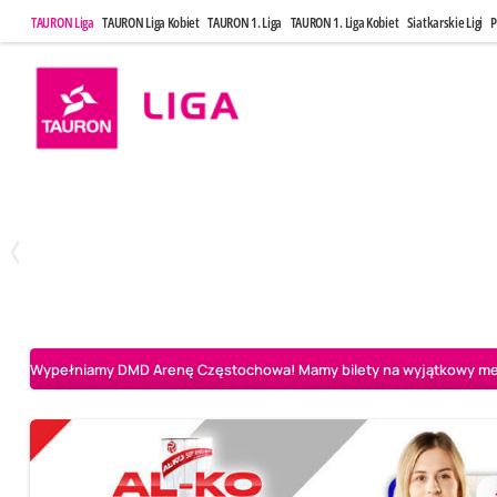
TAURON Liga
TAURON Liga Kobiet
TAURON 1. Liga
TAURON 1. Liga Kobiet
Siatkarskie Ligi
P
Poniedziałek, 20 Kwi, 17:30
Sobota, 25 Kw
2
3
Indykpol AZS Olsztyn
PGE GiEK SKRA Bełchatów
Aluron CMC Warta Za
Wypełniamy DMD Arenę Częstochowa! Mamy bilety na wyjątkowy mecz 