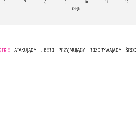
6
7
8
9
10
11
12
Kolejki
TKIE
ATAKUJĄCY
LIBERO
PRZYJMUJĄCY
ROZGRYWAJĄCY
ŚRO
2
3