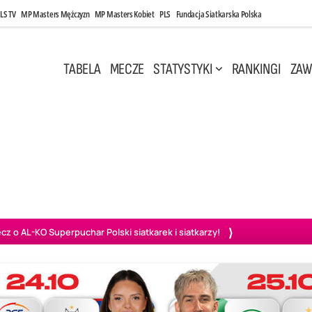
LS TV
MP Masters Mężczyzn
MP Masters Kobiet
PLS
Fundacja Siatkarska Polska
TABELA
MECZE
STATYSTYKI
RANKINGI
ZAW
i, 14:45
Poniedziałek, 27 Kwi, 20:00
3
0
3
2
wiercie
BOGDANKA LUK Lublin
PGE Projekt Warszawa
Ass
o AL-KO Superpuchar Polski siatkarek i siatkarzy!