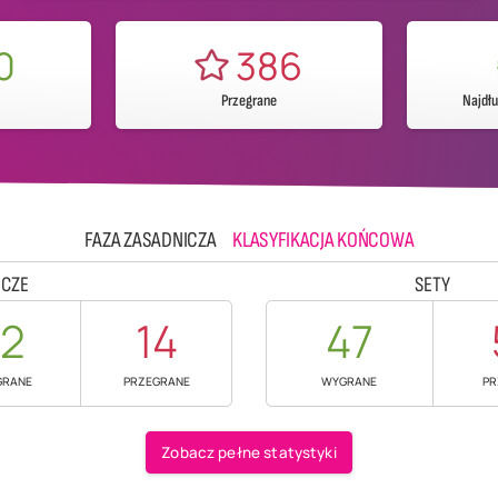
0
386
Przegrane
Najdł
FAZA ZASADNICZA
KLASYFIKACJA KOŃCOWA
CZE
SETY
12
14
47
GRANE
PRZEGRANE
WYGRANE
PR
Zobacz pełne statystyki