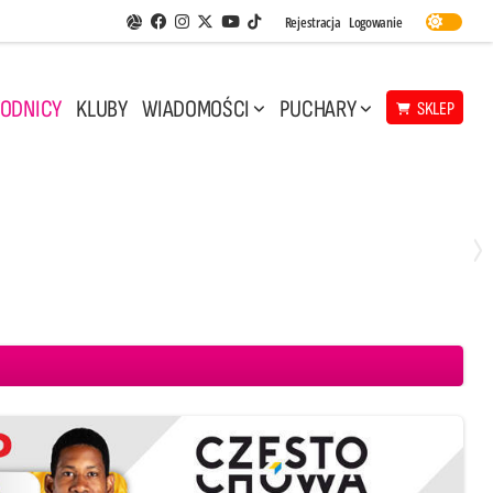
Facebook
Instagram
Twitter
Youtube
Rejestracja
Logowanie
Aplikacja Siatkarskie Ligi
TikTok
ODNICY
KLUBY
WIADOMOŚCI
PUCHARY
SKLEP
Środa, 29 Kwi, 17:30
3
1
eco Resovia Rzeszów
BOGDANKA LUK Lublin
Aluron CMC Warta Zawiercie