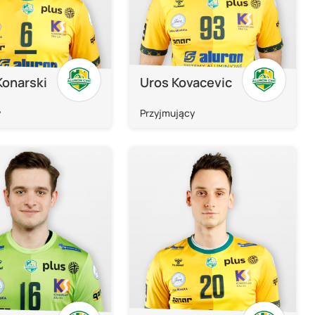
Konarski
Uros Kovacevic
y
Przyjmujący