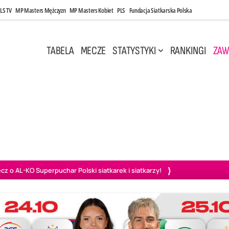
LS TV
MP Masters Mężczyzn
MP Masters Kobiet
PLS
Fundacja Siatkarska Polska
TABELA
MECZE
STATYSTYKI
RANKINGI
ZAW
i, 14:45
Poniedziałek, 27 Kwi, 20:00
3
0
3
2
wiercie
BOGDANKA LUK Lublin
PGE Projekt Warszawa
Ass
o AL-KO Superpuchar Polski siatkarek i siatkarzy!