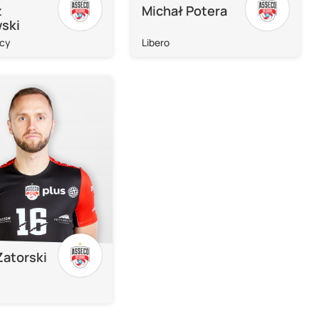
z
Michał Potera
wski
cy
Libero
Zatorski