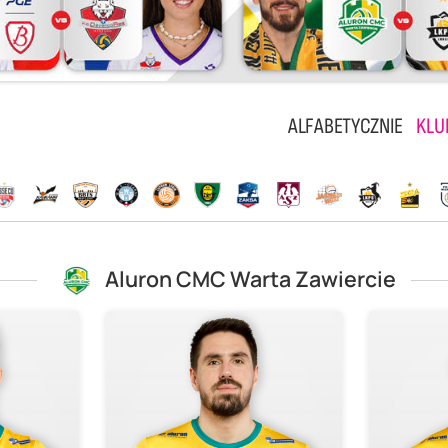
ALFABETYCZNIE
KLU
Aluron CMC Warta Zawiercie