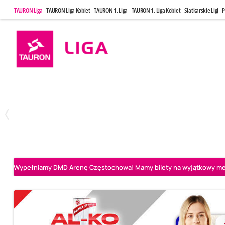
TAURON Liga
TAURON Liga Kobiet
TAURON 1. Liga
TAURON 1. Liga Kobiet
Siatkarskie Ligi
P
Poniedziałek, 20 Kwi, 17:30
Sobota, 25 Kw
2
3
Indykpol AZS Olsztyn
PGE GiEK SKRA Bełchatów
Aluron CMC Warta Za
Wypełniamy DMD Arenę Częstochowa! Mamy bilety na wyjątkowy mecz 