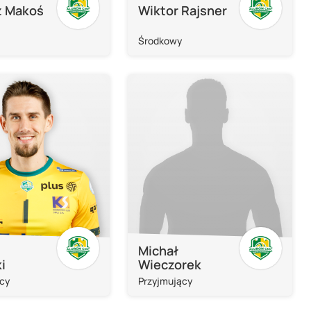
z Makoś
Wiktor Rajsner
Środkowy
Michał
i
Wieczorek
cy
Przyjmujący