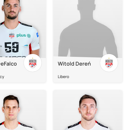
DeFalco
Witold Dereń
cy
Libero