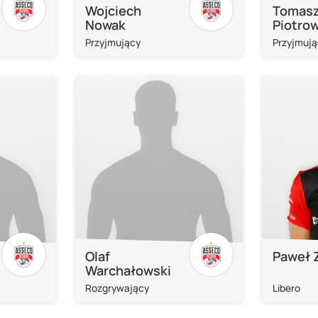
Wojciech
Tomas
Nowak
Piotro
Przyjmujący
Przyjmują
Olaf
Paweł 
Warchałowski
Rozgrywający
Libero