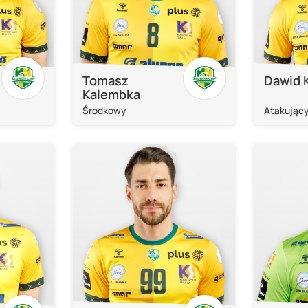
Tomasz
Dawid 
Kalembka
Środkowy
Atakując