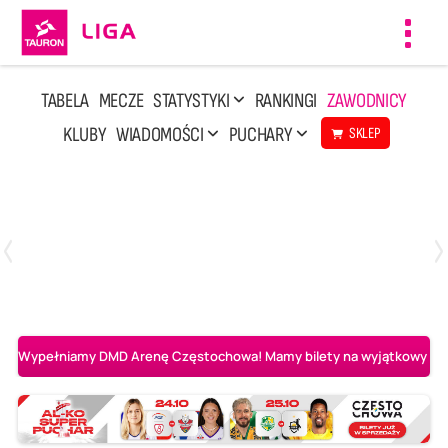
Toggl
navig
TABELA
MECZE
STATYSTYKI
RANKINGI
ZAWODNICY
KLUBY
WIADOMOŚCI
PUCHARY
SKLEP
Niedziela, 3 Maj, 14:45
2
3
PGE Projekt Warszawa
Asseco Resovia Rzeszów
Wypełniamy DMD Arenę Częstochowa! Mamy bilety na wyjątkowy mecz 