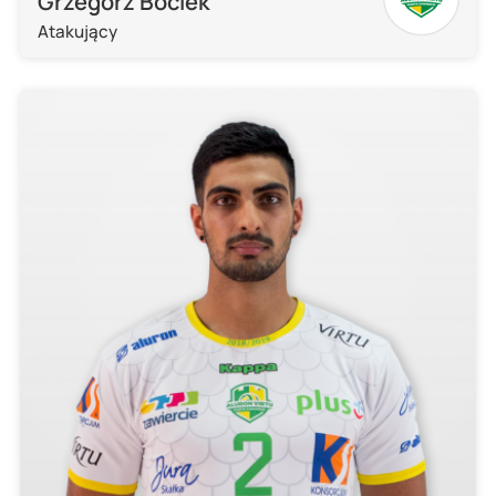
Grzegorz Bociek
Atakujący