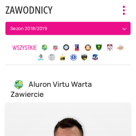
ZAWODNICY
Toggl
navig
Sezon 2018/2019
WSZYSTKIE
Aluron Virtu Warta
Zawiercie