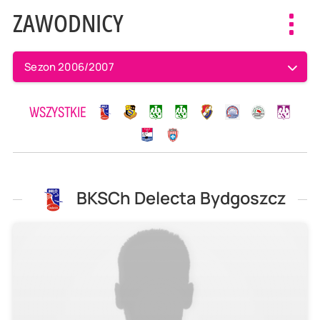
ZAWODNICY
Toggl
navig
Sezon 2006/2007
WSZYSTKIE
BKSCh Delecta Bydgoszcz