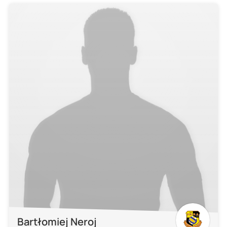
Bartłomiej Neroj