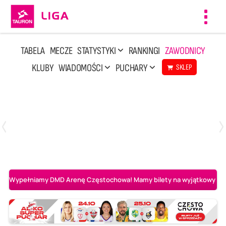
Toggl
navig
TABELA
MECZE
STATYSTYKI
RANKINGI
ZAWODNICY
KLUBY
WIADOMOŚCI
PUCHARY
SKLEP
Niedziela, 3 Maj, 14:45
2
3
PGE Projekt Warszawa
Asseco Resovia Rzeszów
Wypełniamy DMD Arenę Częstochowa! Mamy bilety na wyjątkowy mecz 