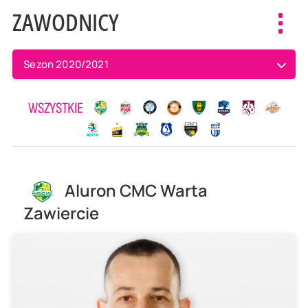
ZAWODNICY
Toggl
navig
Sezon 2020/2021
WSZYSTKIE
Aluron CMC Warta
Zawiercie