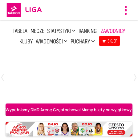
Toggl
navig
TABELA
MECZE
STATYSTYKI
RANKINGI
ZAWODNICY
KLUBY
WIADOMOŚCI
PUCHARY
SKLEP
Poniedziałek, 20 Kwi, 17:30
2
3
Indykpol AZS Olsztyn
PGE GiEK SKRA Bełchatów
Wypełniamy DMD Arenę Częstochowa! Mamy bilety na wyjątkowy mecz 