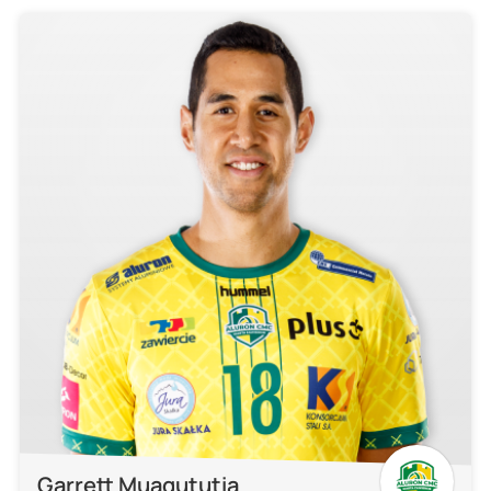
Garrett Muagututia