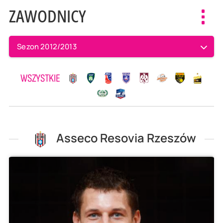
ZAWODNICY
Toggl
navig
Sezon 2012/2013
WSZYSTKIE
Asseco Resovia Rzeszów