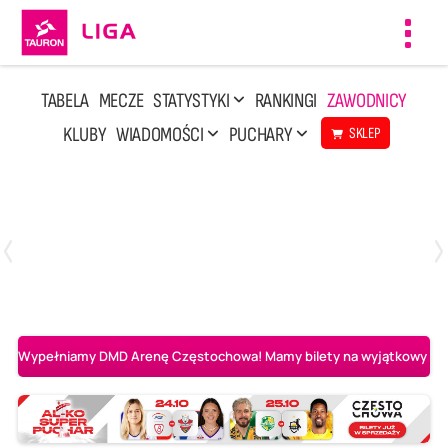
Toggl
navig
TABELA
MECZE
STATYSTYKI
RANKINGI
ZAWODNICY
KLUBY
WIADOMOŚCI
PUCHARY
SKLEP
Poniedziałek, 20 Kwi, 17:30
2
3
Indykpol AZS Olsztyn
PGE GiEK SKRA Bełchatów
Wypełniamy DMD Arenę Częstochowa! Mamy bilety na wyjątkowy mecz 