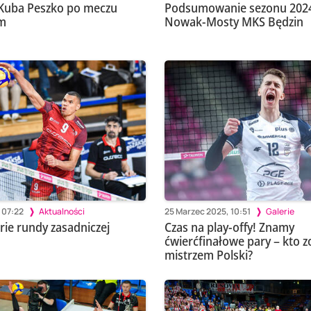
i Kuba Peszko po meczu
Podsumowanie sezonu 2024
em
Nowak-Mosty MKS Będzin
 07:22
Aktualności
25 Marzec 2025, 10:51
Galerie
rie rundy zasadniczej
Czas na play-offy! Znamy
ćwierćfinałowe pary – kto z
mistrzem Polski?