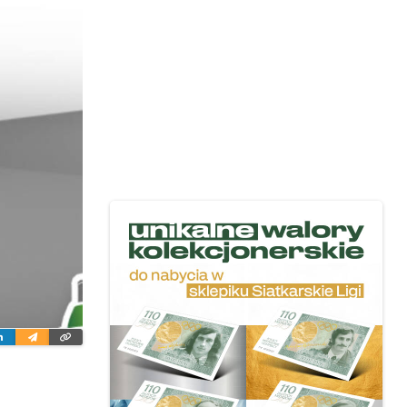
ter
Linkedin
Wyślij
Skopiuj
e-
link
mailem