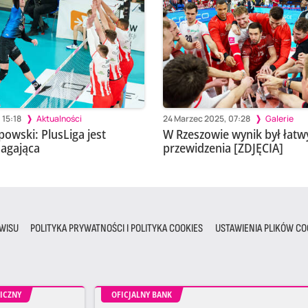
 15:18
Aktualności
24 Marzec 2025, 07:28
Galerie
owski: PlusLiga jest
W Rzeszowie wynik był łatw
agająca
przewidzenia [ZDJĘCIA]
WISU
POLITYKA PRYWATNOŚCI I POLITYKA COOKIES
USTAWIENIA PLIKÓW CO
ICZNY
OFICJALNY BANK