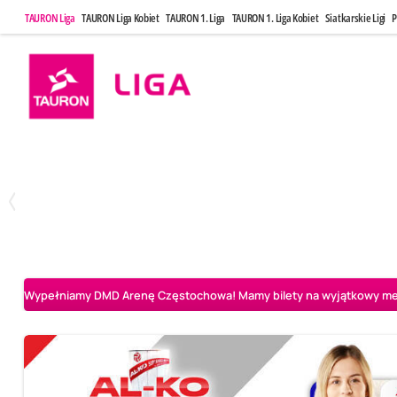
TAURON Liga
TAURON Liga Kobiet
TAURON 1. Liga
TAURON 1. Liga Kobiet
Siatkarskie Ligi
P
Poniedziałek, 20 Kwi, 17:30
Sobota, 25 Kw
2
3
Indykpol AZS Olsztyn
PGE GiEK SKRA Bełchatów
Aluron CMC Warta Za
Wypełniamy DMD Arenę Częstochowa! Mamy bilety na wyjątkowy mecz 