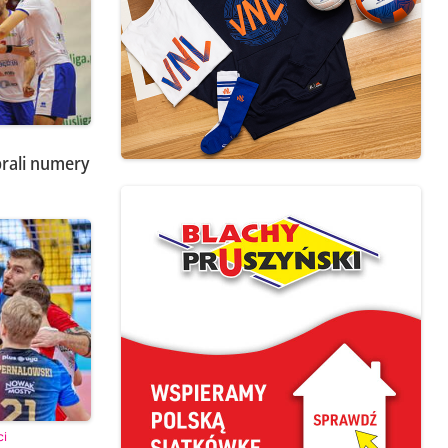
rali numery
ci