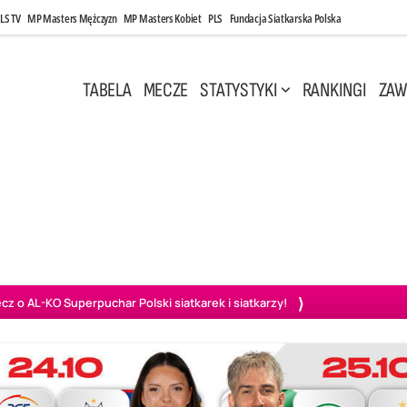
LS TV
MP Masters Mężczyzn
MP Masters Kobiet
PLS
Fundacja Siatkarska Polska
TABELA
MECZE
STATYSTYKI
RANKINGI
ZAW
i, 14:45
Poniedziałek, 27 Kwi, 20:00
3
0
3
2
wiercie
BOGDANKA LUK Lublin
PGE Projekt Warszawa
Ass
o AL-KO Superpuchar Polski siatkarek i siatkarzy!