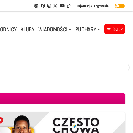
Facebook
Instagram
Twitter
Youtube
Rejestracja
Logowanie
Aplikacja Siatkarskie Ligi
TikTok
ODNICY
KLUBY
WIADOMOŚCI
PUCHARY
SKLEP
Środa, 29 Kwi, 17:30
3
1
eco Resovia Rzeszów
BOGDANKA LUK Lublin
Aluron CMC Warta Zawiercie