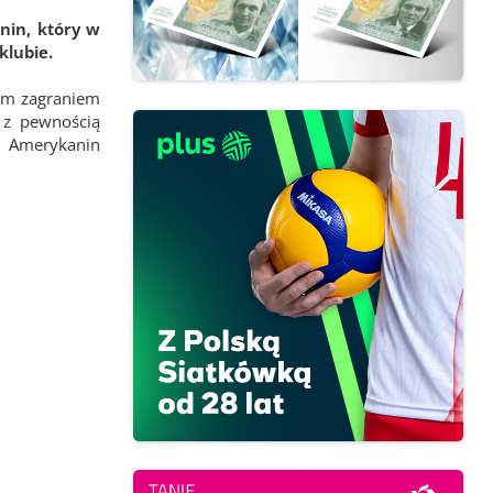
nin, który w
lubie.
wym zagraniem
w z pewnością
m Amerykanin