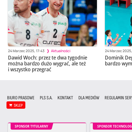
24 Marzec 2025, 17:43
Aktualności
24 Marzec 2025,
Dawid Woch: przez te dwa tygodnie
Dominik Dep
można bardzo dużo wygrać, ale też
bardzo wym
i wszystko przegrać
BIURO PRASOWE
PLS S.A.
KONTAKT
DLA MEDIÓW
REGULAMIN SER
SKLEP
SPONSOR TYTULARNY
SPONSOR TECHNOLOG