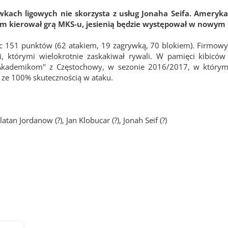
wkach ligowych nie skorzysta z usług Jonaha Seifa. Ameryka
 kierował grą MKS-u, jesienią będzie występował w nowym k
jąc 151 punktów (62 atakiem, 19 zagrywką, 70 blokiem). Firmo
i, którymi wielokrotnie zaskakiwał rywali. W pamięci kibicó
"Akademikom" z Częstochowy, w sezonie 2016/2017, w który
 ze 100% skutecznością w ataku.
tan Jordanow (?), Jan Klobucar (?), Jonah Seif (?)