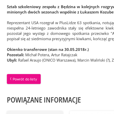
Sztab szkoleniowy zespołu z Będzina w kolejnych rozgry
minionych dwóch sezonach wspólnie z Łukaszem Kozubem
Reprezentant USA rozegrał w PlusLidze 63 spotkania, notu
niespełna 24-letniego zawodnika stały się efektowne kiwk
pozostał jego występ z domowego spotkania przeciwko 
popisał się aż siedmioma precyzyjnymi kiwkami, kończąć grę
Okienko transferowe (stan na 30.05.2018r.)
Pozostali:
Michał Potera, Artur Ratajczak
Ubyli:
Rafael Araujo (ONICO Warszawa), Marcin Waliński (?), Zla
Powrót do listy
POWIĄZANE INFORMACJE