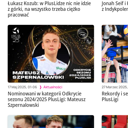
Łukasz Kozub: w PlusLidze nic nie idzie
Jonah Seif 
z górki, na wszystko trzeba ciężko
z Indykpol
pracować
17 Maj 2025, 01:06
Aktualności
27 Marzec 2025,
Nominowani w kategorii Odkrycie
Rekordy i se
sezonu 2024/2025 PlusLigi: Mateusz
PlusLigi
Szpernalowski