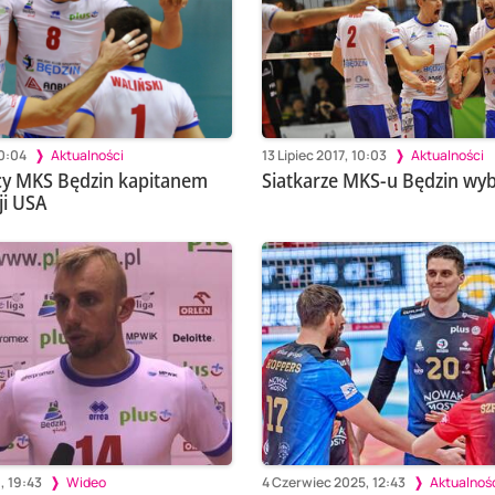
10:04
Aktualności
13 Lipiec 2017, 10:03
Aktualności
cy MKS Będzin kapitanem
Siatkarze MKS-u Będzin wyb
ji USA
, 19:43
Wideo
4 Czerwiec 2025, 12:43
Aktualnoś