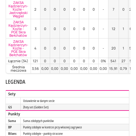
ZAKSA
Kędzierzyn-
Koźle -
2
0
0
0
0
0
0
-
7
0
29
Jastrzębski
Węgiel
ZAKSA
Kędzierzyn-
Koźle -
3
0
0
0
0
0
0
-
12
1
67
PGE Skra
Bełchatów
ZAKSA
Kędzierzyn-
Koźle -
4
0
0
0
0
0
0
-
20
1
55
PGE Skra
Bełchatów
Łącznie (34)
121
0
0
0
0
0
0
0%
541
27
53
Średnia
3,56
0,00
0,00
0,00
0,00
0,00
0,00
0,00
15,91
0,79
1,5
meczowa
LEGENDA
Sety
Ustawienie w danym secie
GS
Złoty set (Golden Set)
Punkty
Suma
Suma zdobytych punktów
BP
Punkty zdobyte w kontrze przy własnej zagrywce
Bilans
Punkty zdobyte - punkty stracone