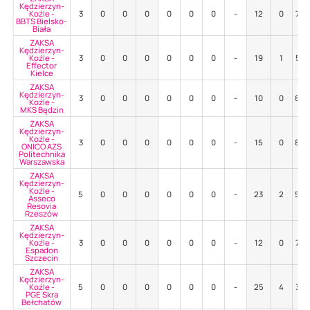
Kędzierzyn-
Koźle -
3
0
0
0
0
0
0
-
12
0
75
BBTS Bielsko-
Biała
ZAKSA
Kędzierzyn-
Koźle -
3
0
0
0
0
0
0
-
19
1
53
Effector
Kielce
ZAKSA
Kędzierzyn-
3
0
0
0
0
0
0
-
10
0
80
Koźle -
MKS Będzin
ZAKSA
Kędzierzyn-
Koźle -
3
0
0
0
0
0
0
-
15
0
80
ONICO AZS
Politechnika
Warszawska
ZAKSA
Kędzierzyn-
Koźle -
5
0
0
0
0
0
0
-
23
2
52
Asseco
Resovia
Rzeszów
ZAKSA
Kędzierzyn-
Koźle -
3
0
0
0
0
0
0
-
12
0
75
Espadon
Szczecin
ZAKSA
Kędzierzyn-
Koźle -
5
0
0
0
0
0
0
-
25
4
36
PGE Skra
Bełchatów