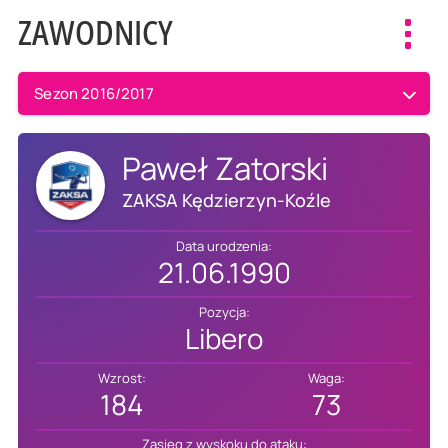
ZAWODNICY
Toggl
navig
Sezon 2016/2017
Paweł Zatorski
ZAKSA Kędzierzyn-Koźle
Data urodzenia:
21.06.1990
Pozycja:
Libero
Wzrost:
Waga:
184
73
Zasięg z wyskoku do ataku: