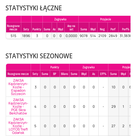
STATYSTYKI ŁĄCZNE
Zagrywka
Przyjecie
Rozegrane
Asy na
mecze
Sety
Punkty
Suma
As
Błąd
set
Suma
Błąd
Neg
Perf
Perf%
S
515
1896
3
0
0
0
0,0000
9078
514
2109
2849
31,3836
STATYSTYKI SEZONOWE
Punkty
Zagrywka
Przyjecie
Rozegrane mecze
Sety
Suma
BP
Bilans
Suma
Błąd
As
Eff%
Suma
Błąd
Poz
ZAKSA
Kędzierzyn-
Koźle -
3
0
0
0
0
0
0
-
10
0
60
Espadon
Szczecin
ZAKSA
Kędzierzyn-
Koźle -
4
0
0
0
0
0
0
-
29
1
34
PGE Skra
Bełchatów
ZAKSA
Kędzierzyn-
Koźle -
5
0
0
0
0
0
0
-
27
2
52
LOTOS Trefl
Gdańsk