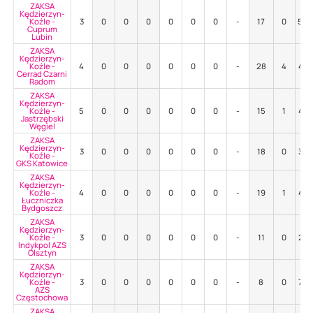
ZAKSA
Kędzierzyn-
Koźle -
3
0
0
0
0
0
0
-
17
0
59
Cuprum
Lubin
ZAKSA
Kędzierzyn-
Koźle -
4
0
0
0
0
0
0
-
28
4
43
Cerrad Czarni
Radom
ZAKSA
Kędzierzyn-
Koźle -
5
0
0
0
0
0
0
-
15
1
47
Jastrzębski
Węgiel
ZAKSA
Kędzierzyn-
3
0
0
0
0
0
0
-
18
0
33
Koźle -
GKS Katowice
ZAKSA
Kędzierzyn-
Koźle -
4
0
0
0
0
0
0
-
19
1
47
Łuczniczka
Bydgoszcz
ZAKSA
Kędzierzyn-
Koźle -
3
0
0
0
0
0
0
-
11
0
27
Indykpol AZS
Olsztyn
ZAKSA
Kędzierzyn-
Koźle -
3
0
0
0
0
0
0
-
8
0
75
AZS
Częstochowa
ZAKSA