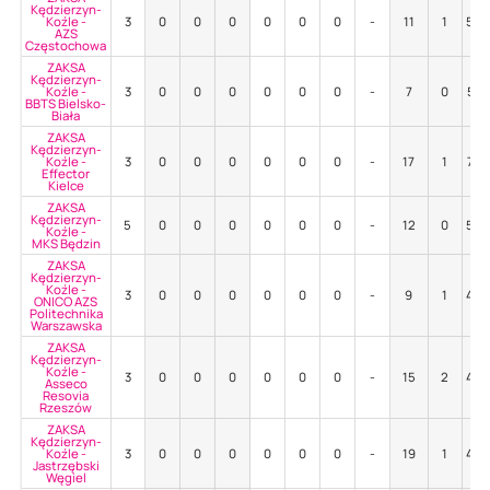
Kędzierzyn-
Koźle -
3
0
0
0
0
0
0
-
11
1
55
AZS
Częstochowa
ZAKSA
Kędzierzyn-
Koźle -
3
0
0
0
0
0
0
-
7
0
57
BBTS Bielsko-
Biała
ZAKSA
Kędzierzyn-
Koźle -
3
0
0
0
0
0
0
-
17
1
76
Effector
Kielce
ZAKSA
Kędzierzyn-
5
0
0
0
0
0
0
-
12
0
50
Koźle -
MKS Będzin
ZAKSA
Kędzierzyn-
Koźle -
3
0
0
0
0
0
0
-
9
1
44
ONICO AZS
Politechnika
Warszawska
ZAKSA
Kędzierzyn-
Koźle -
3
0
0
0
0
0
0
-
15
2
40
Asseco
Resovia
Rzeszów
ZAKSA
Kędzierzyn-
Koźle -
3
0
0
0
0
0
0
-
19
1
42
Jastrzębski
Węgiel