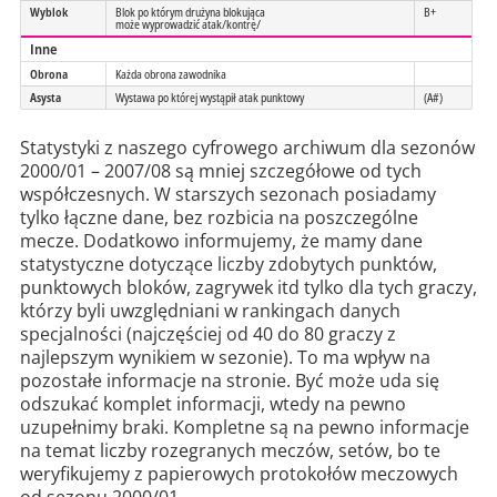
Wyblok
Blok po którym drużyna blokująca
B+
może wyprowadzić atak/kontrę/
Inne
Obrona
Każda obrona zawodnika
Asysta
Wystawa po której wystąpił atak punktowy
(A#)
Statystyki z naszego cyfrowego archiwum dla sezonów
2000/01 – 2007/08 są mniej szczegółowe od tych
współczesnych. W starszych sezonach posiadamy
tylko łączne dane, bez rozbicia na poszczególne
mecze. Dodatkowo informujemy, że mamy dane
statystyczne dotyczące liczby zdobytych punktów,
punktowych bloków, zagrywek itd tylko dla tych graczy,
którzy byli uwzględniani w rankingach danych
specjalności (najczęściej od 40 do 80 graczy z
najlepszym wynikiem w sezonie). To ma wpływ na
pozostałe informacje na stronie. Być może uda się
odszukać komplet informacji, wtedy na pewno
uzupełnimy braki. Kompletne są na pewno informacje
na temat liczby rozegranych meczów, setów, bo te
weryfikujemy z papierowych protokołów meczowych