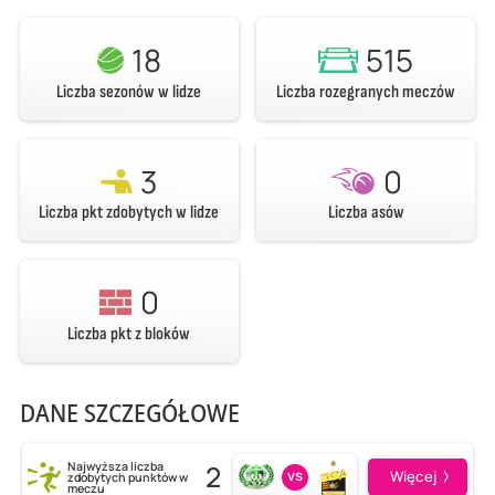
18
515
Liczba sezonów w lidze
Liczba rozegranych meczów
3
0
Liczba pkt zdobytych w lidze
Liczba asów
0
Liczba pkt z bloków
DANE SZCZEGÓŁOWE
2
Najwyższa liczba
vs
Więcej
zdobytych punktów w
meczu