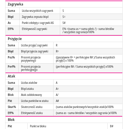
Zagrywka
Suma
Liczba wszystkich zagrywek
S
Błąd
Zagrywka zepsuta błąd
S=
As
Punkt zdobyty z zagrywki AS
S#
Eff%
Efektywsość zagrywki
E% =(suma as + suma piłek /) - suma błedów
/ wszystkie zagrania)x100%
Przyjęcie
Suma
Liczba przyjęć zagrywki
R
Błąd
Błąd przyjecia zagrywki
R=
Poz%
Procent przyjecia
((pozytywne R+ + perfekcyjne R# )/Suma wszystkich
pozytywnego
przyjęć) x 100%
Perf%
Procent przyjecia
(perfekcyjne R# / Suma wszystkich przyjęć) x100%
perfekcyjnego
Atak
Suma
Liczba ataków
A
Błąd
Błąd ataku
A=
Blok
Atak zablokowany
A/
Pkt
Liczba punktów w ataku
A#
Skut%
Skuteczność ataku
(suma ataków punktowych/wszystkie ataki)x100%
Eff%
Efektywność ataku
(suma as - suma błedów / wszystkie zagrania )x100%
Blok
Pkt
Punkt w bloku
B#