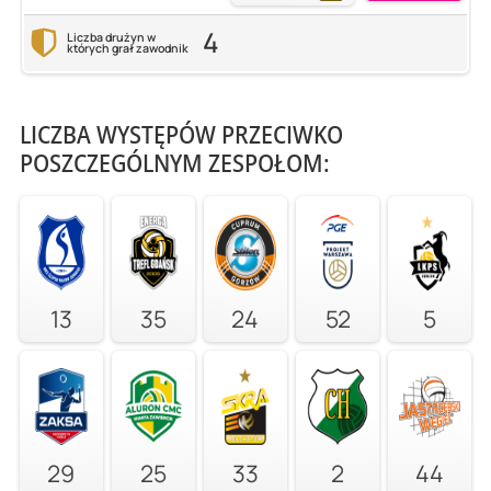
4
Liczba drużyn w
których grał zawodnik
LICZBA WYSTĘPÓW PRZECIWKO
POSZCZEGÓLNYM ZESPOŁOM:
13
35
24
52
5
29
25
33
2
44