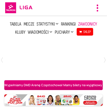
Toggl
navig
TABELA
MECZE
STATYSTYKI
RANKINGI
ZAWODNICY
KLUBY
WIADOMOŚCI
PUCHARY
SKLEP
Poniedziałek, 20 Kwi, 17:30
2
3
Indykpol AZS Olsztyn
PGE GiEK SKRA Bełchatów
Wypełniamy DMD Arenę Częstochowa! Mamy bilety na wyjątkowy mecz 