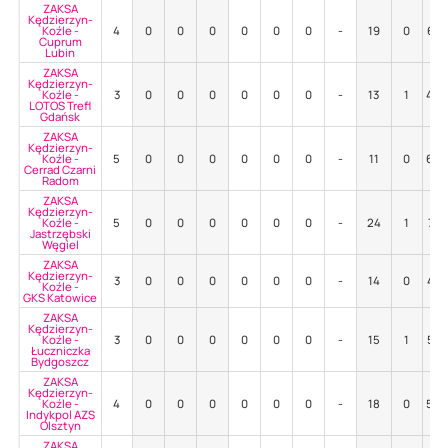
ZAKSA
Kędzierzyn-
Koźle -
4
0
0
0
0
0
0
-
19
0
63
Cuprum
Lubin
ZAKSA
Kędzierzyn-
Koźle -
3
0
0
0
0
0
0
-
13
1
46
LOTOS Trefl
Gdańsk
ZAKSA
Kędzierzyn-
Koźle -
5
0
0
0
0
0
0
-
11
0
64
Cerrad Czarni
Radom
ZAKSA
Kędzierzyn-
Koźle -
5
0
0
0
0
0
0
-
24
1
71
Jastrzębski
Węgiel
ZAKSA
Kędzierzyn-
3
0
0
0
0
0
0
-
14
0
43
Koźle -
GKS Katowice
ZAKSA
Kędzierzyn-
Koźle -
3
0
0
0
0
0
0
-
15
1
53
Łuczniczka
Bydgoszcz
ZAKSA
Kędzierzyn-
Koźle -
4
0
0
0
0
0
0
-
18
0
50
Indykpol AZS
Olsztyn
ZAKSA