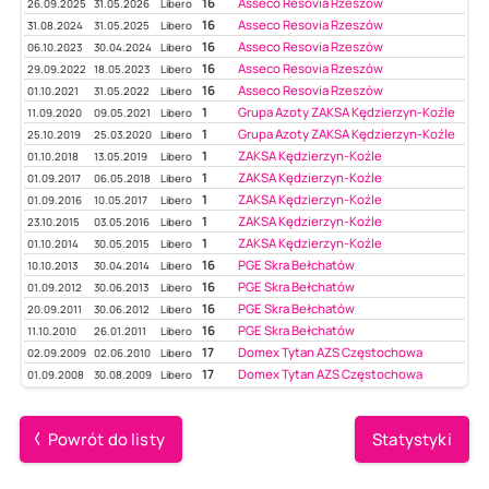
16
Asseco Resovia Rzeszów
26.09.2025
31.05.2026
Libero
16
Asseco Resovia Rzeszów
31.08.2024
31.05.2025
Libero
16
Asseco Resovia Rzeszów
06.10.2023
30.04.2024
Libero
16
Asseco Resovia Rzeszów
29.09.2022
18.05.2023
Libero
16
Asseco Resovia Rzeszów
01.10.2021
31.05.2022
Libero
1
Grupa Azoty ZAKSA Kędzierzyn-Koźle
11.09.2020
09.05.2021
Libero
1
Grupa Azoty ZAKSA Kędzierzyn-Koźle
25.10.2019
25.03.2020
Libero
1
ZAKSA Kędzierzyn-Koźle
01.10.2018
13.05.2019
Libero
1
ZAKSA Kędzierzyn-Koźle
01.09.2017
06.05.2018
Libero
1
ZAKSA Kędzierzyn-Koźle
01.09.2016
10.05.2017
Libero
1
ZAKSA Kędzierzyn-Koźle
23.10.2015
03.05.2016
Libero
1
ZAKSA Kędzierzyn-Koźle
01.10.2014
30.05.2015
Libero
16
PGE Skra Bełchatów
10.10.2013
30.04.2014
Libero
16
PGE Skra Bełchatów
01.09.2012
30.06.2013
Libero
16
PGE Skra Bełchatów
20.09.2011
30.06.2012
Libero
16
PGE Skra Bełchatów
11.10.2010
26.01.2011
Libero
17
Domex Tytan AZS Częstochowa
02.09.2009
02.06.2010
Libero
17
Domex Tytan AZS Częstochowa
01.09.2008
30.08.2009
Libero
Powrót do listy
Statystyki