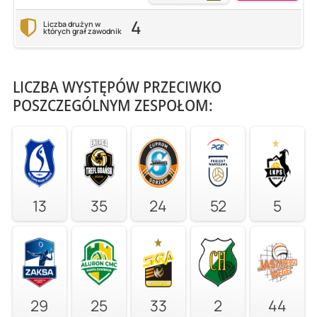
4
Liczba drużyn w
których grał zawodnik
LICZBA WYSTĘPÓW PRZECIWKO
POSZCZEGÓLNYM ZESPOŁOM:
13
35
24
52
5
29
25
33
2
44