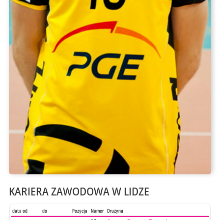
KARIERA ZAWODOWA W LIDZE
data od
do
Pozycja
Numer
Drużyna