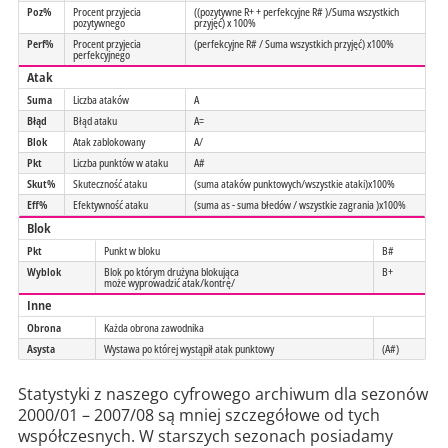
Poz%
Procent przyjecia
((pozytywne R+ + perfekcyjne R# )/Suma wszystkich
pozytywnego
przyjęć) x 100%
Perf%
Procent przyjecia
(perfekcyjne R# / Suma wszystkich przyjęć) x100%
perfekcyjnego
Atak
Suma
Liczba ataków
A
Błąd
Błąd ataku
A=
Blok
Atak zablokowany
A/
Pkt
Liczba punktów w ataku
A#
Skut%
Skuteczność ataku
(suma ataków punktowych/wszystkie ataki)x100%
Eff%
Efektywność ataku
(suma as - suma błedów / wszystkie zagrania )x100%
Blok
Pkt
Punkt w bloku
B#
Wyblok
Blok po którym drużyna blokująca
B+
może wyprowadzić atak/kontrę/
Inne
Obrona
Każda obrona zawodnika
Asysta
Wystawa po której wystąpił atak punktowy
(A#)
Statystyki z naszego cyfrowego archiwum dla sezonów
2000/01 – 2007/08 są mniej szczegółowe od tych
współczesnych. W starszych sezonach posiadamy