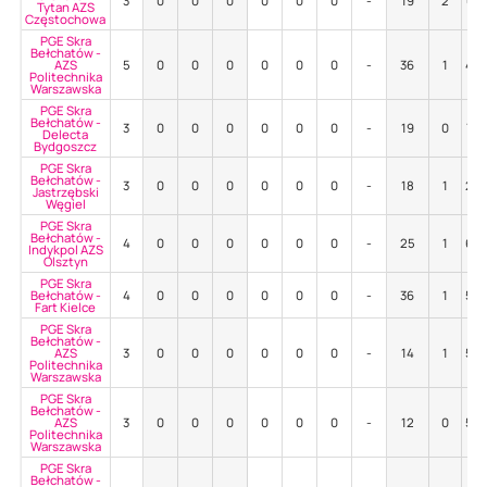
3
0
0
0
0
0
0
-
19
2
63
Tytan AZS
Częstochowa
PGE Skra
Bełchatów -
AZS
5
0
0
0
0
0
0
-
36
1
42
Politechnika
Warszawska
PGE Skra
Bełchatów -
3
0
0
0
0
0
0
-
19
0
74
Delecta
Bydgoszcz
PGE Skra
Bełchatów -
3
0
0
0
0
0
0
-
18
1
28
Jastrzębski
Węgiel
PGE Skra
Bełchatów -
4
0
0
0
0
0
0
-
25
1
60
Indykpol AZS
Olsztyn
PGE Skra
Bełchatów -
4
0
0
0
0
0
0
-
36
1
58
Fart Kielce
PGE Skra
Bełchatów -
AZS
3
0
0
0
0
0
0
-
14
1
50
Politechnika
Warszawska
PGE Skra
Bełchatów -
AZS
3
0
0
0
0
0
0
-
12
0
50
Politechnika
Warszawska
PGE Skra
Bełchatów -