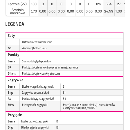
Łącznie (27)
100
0
0
0
0
0
0
0%
664
27
54
Średnia
3,70
0,00
0,00
0,00
0,00
0,00
0,00
0,00
24,59
1,00
2,0
meczowa
LEGENDA
Sety
Ustawienie w danym secie
GS
Złoty set (Golden Set)
Punkty
Suma
Suma zdobytych punktów
BP
Punkty zdobyte w kontrze przy własnej zagrywce
Bilans
Punkty zdobyte - punkty stracone
Zagrywka
Suma
Liczba wszystkich zagrywek
S
Błąd
Zagrywka zepsuta błąd
S=
As
Punkt zdobyty z zagrywki AS
S#
Eff%
Efektywsość zagrywki
E% =(suma as + suma piłek /) - suma błedów
/ wszystkie zagrania)x100%
Przyjęcie
Suma
Liczba przyjęć zagrywki
R
Błąd
Błąd przyjecia zagrywki
R=