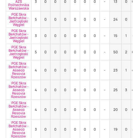
AZS
3
0
0
0
0
0
0
-
13
0
69
Politechnika
Warszawska
PGE Skra
Bełchatów -
5
0
0
0
0
0
0
-
24
0
71
Jastrzębski
Węgiel
PGE Skra
Bełchatów -
3
0
0
0
0
0
0
-
15
1
67
Jastrzębski
Węgiel
PGE Skra
Bełchatów -
5
0
0
0
0
0
0
-
50
2
62
Jastrzębski
Węgiel
PGE Skra
Bełchatów -
Asseco
4
0
0
0
0
0
0
-
23
1
48
Resovia
Rzeszów
PGE Skra
Bełchatów -
Asseco
4
0
0
0
0
0
0
-
25
3
44
Resovia
Rzeszów
PGE Skra
Bełchatów -
Asseco
4
0
0
0
0
0
0
-
20
0
60
Resovia
Rzeszów
PGE Skra
Bełchatów -
Asseco
3
0
0
0
0
0
0
-
19
0
47
Resovia
Rzeszów