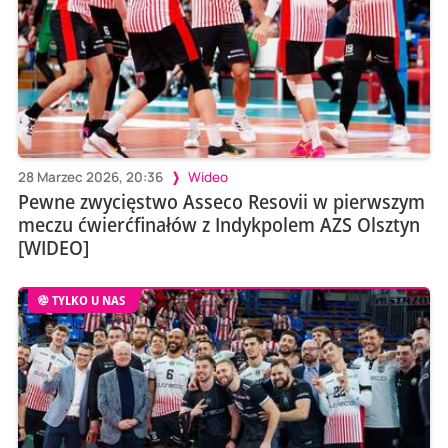
28 Marzec 2026, 20:36
Wideo
Pewne zwycięstwo Asseco Resovii w pierwszym
meczu ćwierćfinałów z Indykpolem AZS Olsztyn
[WIDEO]
TYLKO U NAS