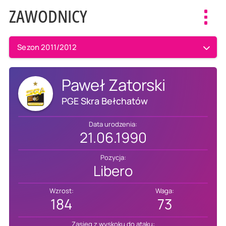
ZAWODNICY
Toggl
navig
Sezon 2011/2012
Paweł Zatorski
PGE Skra Bełchatów
Data urodzenia:
21.06.1990
Pozycja:
Libero
Wzrost:
Waga:
184
73
Zasięg z wyskoku do ataku: