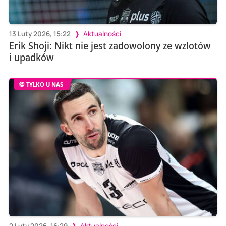
13 Luty 2026, 15:22
Aktualności
Erik Shoji: Nikt nie jest zadowolony ze wzlotów
i upadków
TYLKO U NAS
2 Luty 2026, 16:29
Aktualności