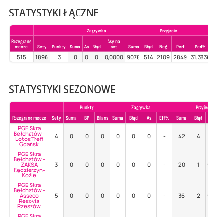
STATYSTYKI ŁĄCZNE
Zagrywka
Przyjecie
Rozegrane
Asy na
mecze
Sety
Punkty
Suma
As
Błąd
set
Suma
Błąd
Neg
Perf
Perf%
S
515
1896
3
0
0
0
0,0000
9078
514
2109
2849
31,3836
STATYSTYKI SEZONOWE
Punkty
Zagrywka
Przyjecie
Rozegrane mecze
Sety
Suma
BP
Bilans
Suma
Błąd
As
Eff%
Suma
Błąd
Poz
PGE Skra
Bełchatów -
4
0
0
0
0
0
0
-
42
4
38
Lotos Trefl
Gdańsk
PGE Skra
Bełchatów -
ZAKSA
3
0
0
0
0
0
0
-
20
1
50
Kędzierzyn-
Koźle
PGE Skra
Bełchatów -
Asseco
5
0
0
0
0
0
0
-
36
2
58
Resovia
Rzeszów
PGE Skra