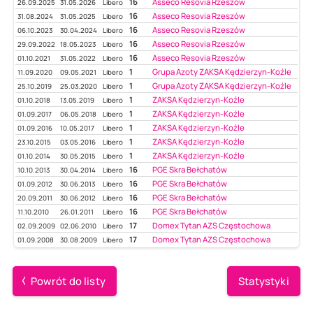
16
Asseco Resovia Rzeszów
26.09.2025
31.05.2026
Libero
16
Asseco Resovia Rzeszów
31.08.2024
31.05.2025
Libero
16
Asseco Resovia Rzeszów
06.10.2023
30.04.2024
Libero
16
Asseco Resovia Rzeszów
29.09.2022
18.05.2023
Libero
16
Asseco Resovia Rzeszów
01.10.2021
31.05.2022
Libero
1
Grupa Azoty ZAKSA Kędzierzyn-Koźle
11.09.2020
09.05.2021
Libero
1
Grupa Azoty ZAKSA Kędzierzyn-Koźle
25.10.2019
25.03.2020
Libero
1
ZAKSA Kędzierzyn-Koźle
01.10.2018
13.05.2019
Libero
1
ZAKSA Kędzierzyn-Koźle
01.09.2017
06.05.2018
Libero
1
ZAKSA Kędzierzyn-Koźle
01.09.2016
10.05.2017
Libero
1
ZAKSA Kędzierzyn-Koźle
23.10.2015
03.05.2016
Libero
1
ZAKSA Kędzierzyn-Koźle
01.10.2014
30.05.2015
Libero
16
PGE Skra Bełchatów
10.10.2013
30.04.2014
Libero
16
PGE Skra Bełchatów
01.09.2012
30.06.2013
Libero
16
PGE Skra Bełchatów
20.09.2011
30.06.2012
Libero
16
PGE Skra Bełchatów
11.10.2010
26.01.2011
Libero
17
Domex Tytan AZS Częstochowa
02.09.2009
02.06.2010
Libero
17
Domex Tytan AZS Częstochowa
01.09.2008
30.08.2009
Libero
Powrót do listy
Statystyki