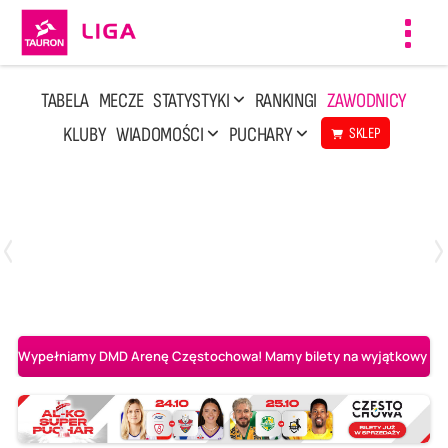
Toggl
navig
TABELA
MECZE
STATYSTYKI
RANKINGI
ZAWODNICY
KLUBY
WIADOMOŚCI
PUCHARY
SKLEP
Poniedziałek, 20 Kwi, 17:30
2
3
Indykpol AZS Olsztyn
PGE GiEK SKRA Bełchatów
Wypełniamy DMD Arenę Częstochowa! Mamy bilety na wyjątkowy mecz 