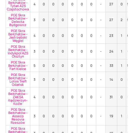
Bełchatów -
4
0
0
0
0
0
0
-
27
0
56
Tytan AZS
Częstochowa
PGE Skra
Bełchatów -
3
0
0
0
0
0
0
-
27
2
52
Delecta
Bydgoszcz
PGE Skra
Bełchatów -
4
0
0
0
0
0
0
-
23
1
65
Jastrzębski
Węgiel
PGE Skra
Bełchatów -
3
0
0
0
0
0
0
-
24
1
67
Indykpol AZS
Olsztyn
PGE Skra
Bełchatów -
5
0
0
0
0
0
0
-
33
1
52
Fart Kielce
PGE Skra
Bełchatów -
3
0
0
0
0
0
0
-
14
0
57
Lotos Trefl
Gdańsk
PGE Skra
Bełchatów -
ZAKSA
4
0
0
0
0
0
0
-
31
0
61
Kędzierzyn-
Koźle
PGE Skra
Bełchatów -
Asseco
3
0
0
0
0
0
0
-
19
1
21
Resovia
Rzeszów
PGE Skra
Bełchatów -