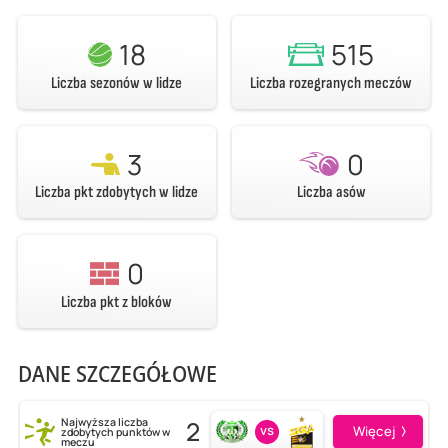
18
515
Liczba sezonów w lidze
Liczba rozegranych meczów
3
0
Liczba pkt zdobytych w lidze
Liczba asów
0
Liczba pkt z bloków
DANE SZCZEGÓŁOWE
2
Najwyższa liczba
vs
Więcej
zdobytych punktów w
meczu