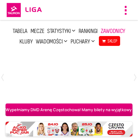
Toggl
navig
TABELA
MECZE
STATYSTYKI
RANKINGI
ZAWODNICY
KLUBY
WIADOMOŚCI
PUCHARY
SKLEP
Niedziela, 10 Maj, 14:45
3
1
Aluron CMC Warta Zawiercie
BOGDANKA LUK Lublin
Wypełniamy DMD Arenę Częstochowa! Mamy bilety na wyjątkowy mecz 