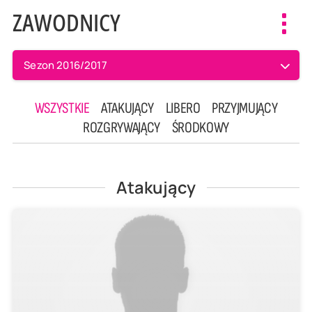
ZAWODNICY
Toggl
navig
Sezon 2016/2017
WSZYSTKIE
ATAKUJĄCY
LIBERO
PRZYJMUJĄCY
ROZGRYWAJĄCY
ŚRODKOWY
Atakujący