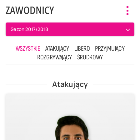
ZAWODNICY
Toggl
navig
Sezon 2017/2018
WSZYSTKIE
ATAKUJĄCY
LIBERO
PRZYJMUJĄCY
ROZGRYWAJĄCY
ŚRODKOWY
Atakujący