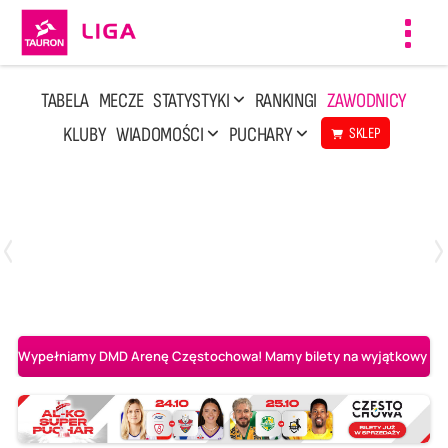
Toggl
navig
TABELA
MECZE
STATYSTYKI
RANKINGI
ZAWODNICY
KLUBY
WIADOMOŚCI
PUCHARY
SKLEP
Poniedziałek, 20 Kwi, 17:30
2
3
Indykpol AZS Olsztyn
PGE GiEK SKRA Bełchatów
Wypełniamy DMD Arenę Częstochowa! Mamy bilety na wyjątkowy mecz 