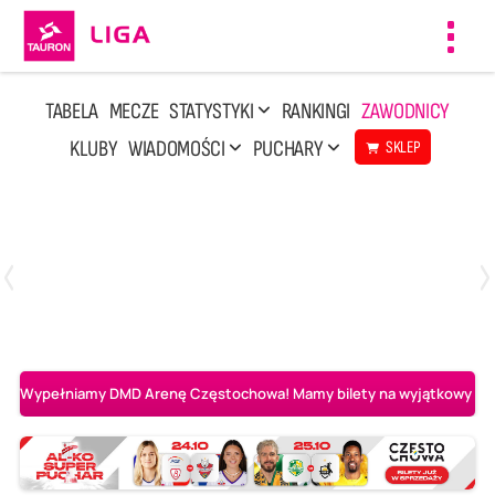
Toggl
navig
TABELA
MECZE
STATYSTYKI
RANKINGI
ZAWODNICY
KLUBY
WIADOMOŚCI
PUCHARY
SKLEP
Środa, 6 Maj, 17:30
0
3
Asseco Resovia Rzeszów
PGE Projekt Warszawa
Wypełniamy DMD Arenę Częstochowa! Mamy bilety na wyjątkowy mecz 