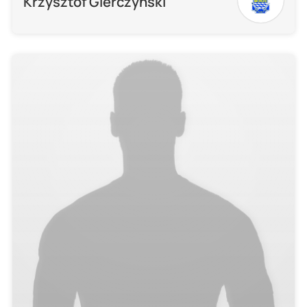
Krzysztof Gierczyński