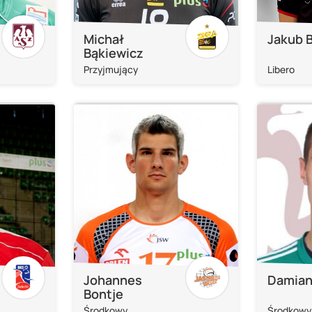
Michał
Jakub B
Bąkiewicz
Przyjmujący
Libero
Johannes
Damian
Bontje
Środkowy
Środkowy