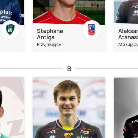
Stephane
Aleksa
Antiga
Atanasi
Przyjmujący
Atakując
B