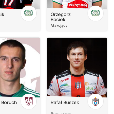
ik
Grzegorz
Bociek
Atakujący
 Boruch
Rafał Buszek
Przyjmujący