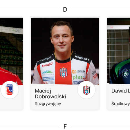
D
Maciej
Dawid 
Dobrowolski
Rozgrywający
Środkowy
F