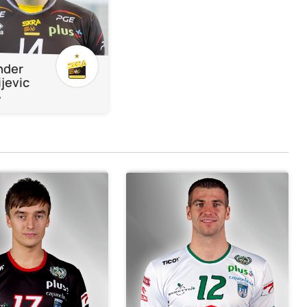
nder
jevic
y