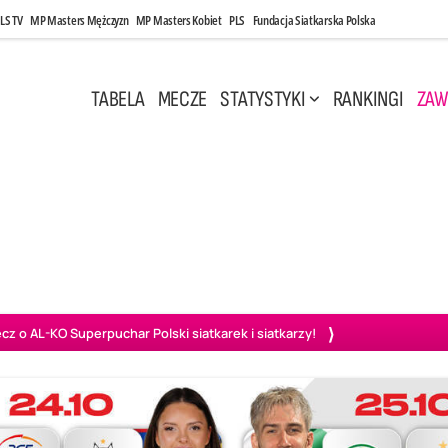
LS TV
MP Masters Mężczyzn
MP Masters Kobiet
PLS
Fundacja Siatkarska Polska
TABELA
MECZE
STATYSTYKI
RANKINGI
ZAW
i, 14:45
Poniedziałek, 27 Kwi, 20:00
3
0
3
2
wiercie
BOGDANKA LUK Lublin
PGE Projekt Warszawa
Ass
o AL-KO Superpuchar Polski siatkarek i siatkarzy!