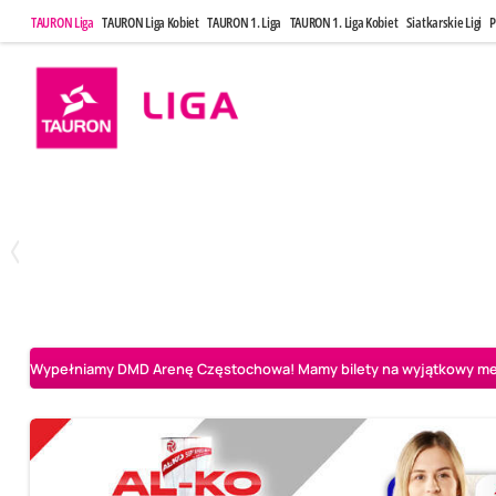
TAURON Liga
TAURON Liga Kobiet
TAURON 1. Liga
TAURON 1. Liga Kobiet
Siatkarskie Ligi
P
Poniedziałek, 20 Kwi, 17:30
Sobota, 25 Kw
2
3
Indykpol AZS Olsztyn
PGE GiEK SKRA Bełchatów
Aluron CMC Warta Za
Wypełniamy DMD Arenę Częstochowa! Mamy bilety na wyjątkowy mecz 