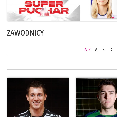
ZAWODNICY
A-Z
A
B
C