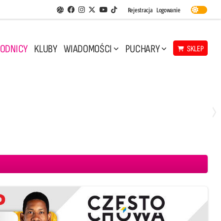
Facebook
Instagram
Twitter
Youtube
Rejestracja
Logowanie
Aplikacja Siatkarskie Ligi
TikTok
ODNICY
KLUBY
WIADOMOŚCI
PUCHARY
SKLEP
Środa, 29 Kwi, 17:30
3
1
eco Resovia Rzeszów
BOGDANKA LUK Lublin
Aluron CMC Warta Zawiercie