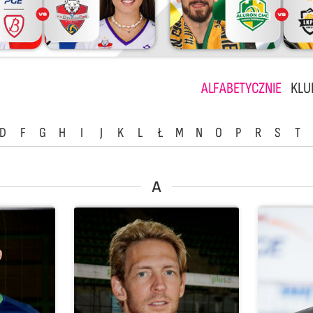
ALFABETYCZNIE
KLU
D
F
G
H
I
J
K
L
Ł
M
N
O
P
R
S
T
A