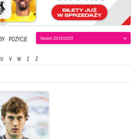
BY
POZYCJE
Sezon 2012/2013
U
V
W
Z
Ż