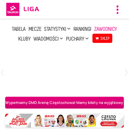
Toggl
navig
TABELA
MECZE
STATYSTYKI
RANKINGI
ZAWODNICY
KLUBY
WIADOMOŚCI
PUCHARY
SKLEP
Niedziela, 10 Maj, 14:45
3
1
Aluron CMC Warta Zawiercie
BOGDANKA LUK Lublin
Wypełniamy DMD Arenę Częstochowa! Mamy bilety na wyjątkowy mecz 