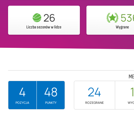
26
53
Liczba sezonów w lidze
Wygrane
ME
4
48
24
POZYCJA
PUNKTY
ROZEGRANE
WY