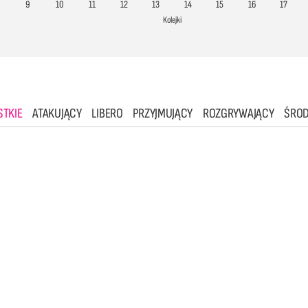
9
10
11
12
13
14
15
16
17
Kolejki
TKIE
ATAKUJĄCY
LIBERO
PRZYJMUJĄCY
ROZGRYWAJĄCY
ŚRO
2
3