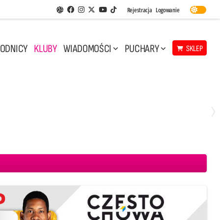
Facebook
Instagram
Twitter
Youtube
Rejestracja
Logowanie
Aplikacja Siatkarskie Ligi
TikTok
ODNICY
KLUBY
WIADOMOŚCI
PUCHARY
SKLEP
Sobota, 8 Sie, 10:00
2
0
DANKA LUK Lublin
Ślepsk Malow Suwałki
PGE Projekt Warszawa