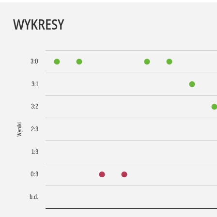
WYKRESY
3:0
3:1
3:2
Wyniki
2:3
1:3
0:3
b.d.