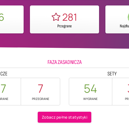
6
281
Przegrane
Najdł
FAZA ZASADNICZA
CZE
SETY
17
7
54
GRANE
PRZEGRANE
WYGRANE
PR
Zobacz pełne statystyki