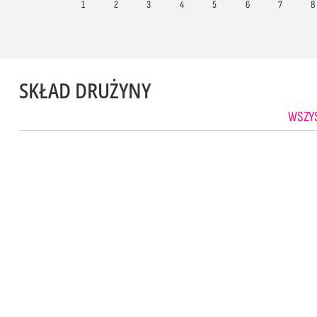
1
2
3
4
5
6
7
8
SKŁAD DRUŻYNY
WSZYS
1