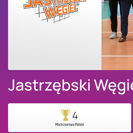
Jastrzębski Węgi
4
Mistrzostwo Polski