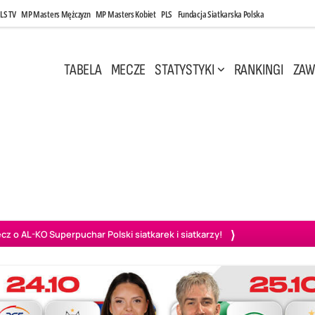
LS TV
MP Masters Mężczyzn
MP Masters Kobiet
PLS
Fundacja Siatkarska Polska
TABELA
MECZE
STATYSTYKI
RANKINGI
ZAW
 20:00
Niedziela, 10 Maj, 14:45
1
3
3
1
blin
Aluron CMC Warta Zawiercie
Aluron CMC Warta Zawiercie
BOG
o AL-KO Superpuchar Polski siatkarek i siatkarzy!