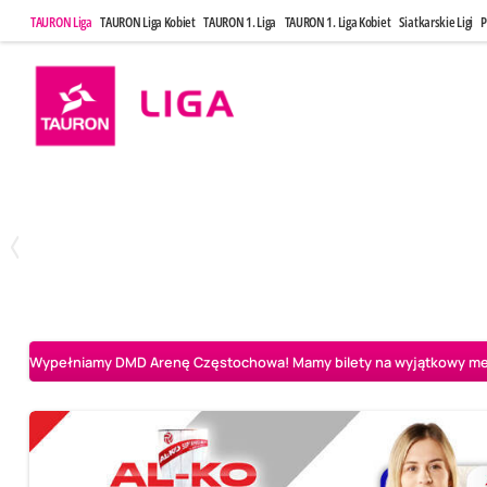
TAURON Liga
TAURON Liga Kobiet
TAURON 1. Liga
TAURON 1. Liga Kobiet
Siatkarskie Ligi
P
Środa, 6 Maj, 17:30
Środa, 6 Maj,
0
3
Asseco Resovia Rzeszów
PGE Projekt Warszawa
BOGDANKA LUK Lu
Wypełniamy DMD Arenę Częstochowa! Mamy bilety na wyjątkowy mecz 