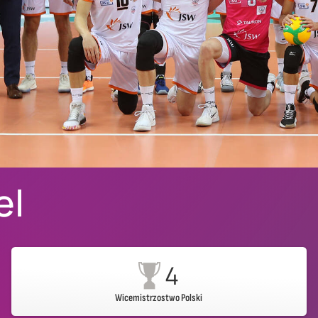
el
4
Wicemistrzostwo Polski