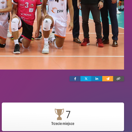
Facebook
Twitter
Linkedin
Wyślij
Skopi
e-
link
mailem
7
Trzecie miejsce