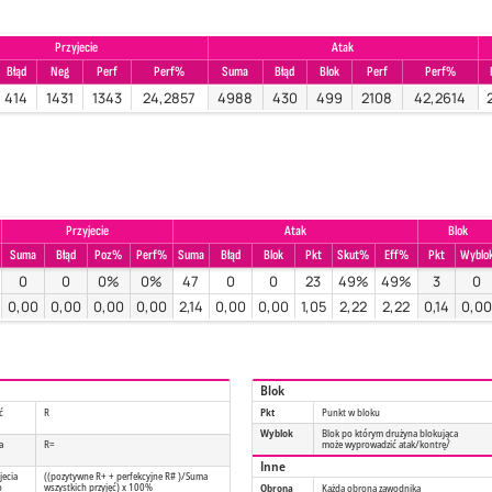
Przyjecie
Atak
Błąd
Neg
Perf
Perf%
Suma
Błąd
Blok
Perf
Perf%
414
1431
1343
24,2857
4988
430
499
2108
42,2614
Przyjecie
Atak
Blok
Suma
Błąd
Poz%
Perf%
Suma
Błąd
Blok
Pkt
Skut%
Eff%
Pkt
Wyblo
0
0
0%
0%
47
0
0
23
49%
49%
3
0
0,00
0,00
0,00
0,00
2,14
0,00
0,00
1,05
2,22
2,22
0,14
0,0
Blok
ć
R
Pkt
Punkt w bloku
Wyblok
Blok po którym drużyna blokująca
a
R=
może wyprowadzić atak/kontrę/
Inne
jecia
((pozytywne R+ + perfekcyjne R# )/Suma
o
wszystkich przyjęć) x 100%
Obrona
Każda obrona zawodnika