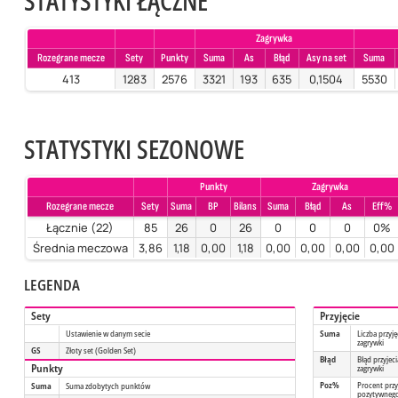
STATYSTYKI ŁĄCZNE
Zagrywka
Rozegrane mecze
Sety
Punkty
Suma
As
Błąd
Asy na set
Suma
413
1283
2576
3321
193
635
0,1504
5530
STATYSTYKI SEZONOWE
Punkty
Zagrywka
Rozegrane mecze
Sety
Suma
BP
Bilans
Suma
Błąd
As
Eff%
Łącznie (22)
85
26
0
26
0
0
0
0%
Średnia meczowa
3,86
1,18
0,00
1,18
0,00
0,00
0,00
0,00
LEGENDA
Sety
Przyjęcie
Ustawienie w danym secie
Suma
Liczba przyję
zagrywki
GS
Złoty set (Golden Set)
Błąd
Błąd przyjeci
Punkty
zagrywki
Poz%
Procent przy
Suma
Suma zdobytych punktów
pozytywneg