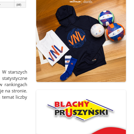
y
(A#)
 W starszych
statystyczne
 w rankingach
e na stronie.
 temat liczby