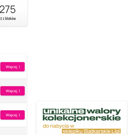
275
kt z bloków
Więcej
Więcej
Więcej