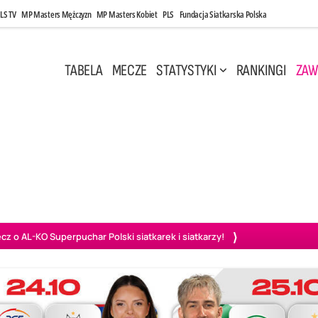
LS TV
MP Masters Mężczyzn
MP Masters Kobiet
PLS
Fundacja Siatkarska Polska
TABELA
MECZE
STATYSTYKI
RANKINGI
ZAW
i, 14:45
Poniedziałek, 27 Kwi, 20:00
3
0
3
2
wiercie
BOGDANKA LUK Lublin
PGE Projekt Warszawa
Ass
o AL-KO Superpuchar Polski siatkarek i siatkarzy!