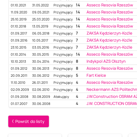
14
Asseco Resovia Rzeszów
01.10.2021
31.05.2022
Przyjmujący
14
Asseco Resovia Rzeszów
11.09.2020
09.05.2021
Przyjmujący
14
Asseco Resovia Rzeszów
25.10.2019
25.03.2020
Przyjmujący
14
Asseco Resovia Rzeszów
01.10.2018
13.05.2019
Przyjmujący
7
ZAKSA Kędzierzyn-Koźle
01.09.2017
06.05.2018
Przyjmujący
7
ZAKSA Kędzierzyn-Koźle
01.09.2016
10.05.2017
Przyjmujący
7
ZAKSA Kędzierzyn-Koźle
23.10.2015
03.05.2016
Przyjmujący
14
Asseco Resovia Rzeszów
01.10.2014
30.05.2015
Przyjmujący
8
Indykpol AZS Olsztyn
10.10.2013
30.04.2014
Przyjmujący
8
Asseco Resovia Rzeszów
01.09.2012
30.06.2013
Przyjmujący
5
Fart Kielce
20.09.2011
30.06.2012
Przyjmujący
4
Asseco Resovia Rzeszów
11.10.2010
26.01.2011
Przyjmujący
4
Neckermann AZS Politech
02.09.2009
02.06.2010
Przyjmujący
4
J.W.Construction OSRAM AZS
01.09.2008
30.08.2009
Atakujący
4
J.W. CONSTRUCTION OSRAM
01.07.2007
30.06.2008
Powrót do listy