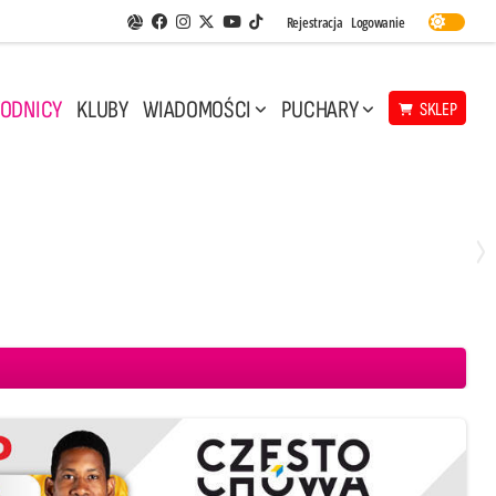
Facebook
Instagram
Twitter
Youtube
Rejestracja
Logowanie
Aplikacja Siatkarskie Ligi
TikTok
ODNICY
KLUBY
WIADOMOŚCI
PUCHARY
SKLEP
Środa, 29 Kwi, 17:30
3
1
eco Resovia Rzeszów
BOGDANKA LUK Lublin
Aluron CMC Warta Zawiercie