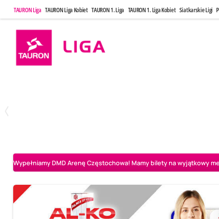
TAURON Liga
TAURON Liga Kobiet
TAURON 1. Liga
TAURON 1. Liga Kobiet
Siatkarskie Ligi
P
Poniedziałek, 20 Kwi, 17:30
Sobota, 25 Kw
2
3
Indykpol AZS Olsztyn
PGE GiEK SKRA Bełchatów
Aluron CMC Warta Za
Wypełniamy DMD Arenę Częstochowa! Mamy bilety na wyjątkowy mecz 