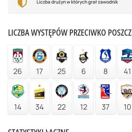
Liczba drużyn w których grał zawodnik
LICZBA WYSTĘPÓW PRZECIWKO POSZC
26
17
25
6
8
41
14
34
22
12
37
10