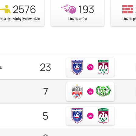
2576
193
czba pkt zdobytych w lidze
Liczba asów
Liczba p
23
zu
vs
7
vs
5
vs