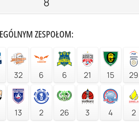
8
ZEGÓLNYM ZESPOŁOM:
32
6
6
21
15
29
13
2
26
3
4
2