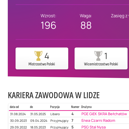
Wzrost:
Waga:
Zasięg z
196
88
4
1
Mistrzostwo Polski
Wicemistrzostwo Polski
KARIERA ZAWODOWA W LIDZE
data od
do
Pozycja
Numer
Drużyna
4
PGE GiEK SKRA Bełchatów
31.08.2024
31.05.2025
Libero
7
Enea Czarni Radom
30.09.2023
09.04.2024
Przyjmujący
5
PSG Stal Nysa
29.09.2022
18.05.2023
Przyjmujący