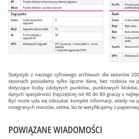
BP
Punkty zdobyte w kontrze przy własnej zagrywce
Perf%
Procent przy
Bilans
Punkty zdobyte - punkty stracone
perfekcyjne
Zagrywka
Atak
Suma
Liczba wszystkich
S
Suma
Liczba atak
zagrywek
Błąd
Błąd ataku
Błąd
Zagrywka zepsuta błąd
S=
Blok
Atak zablok
As
Punkt zdobyty z
S#
Pkt
Liczba punk
zagrywki AS
ataku
Eff%
Efektywsość zagrywki
E% =(suma as + suma piłek /) - suma
Skut%
Skuteczność
błedów
/ wszystkie zagrania)x100%
Eff%
Efektywność
Statystyki z naszego cyfrowego archiwum dla sezonów 20
sezonach posiadamy tylko łączne dane, bez rozbicia na
dotyczące liczby zdobytych punktów, punktowych bloków, z
danych specjalności (najczęściej od 40 do 80 graczy z najl
Być może uda się odszukać komplet informacji, wtedy na 
rozegranych meczów, setów, bo te weryfikujemy z papiero
POWIĄZANE WIADOMOŚCI