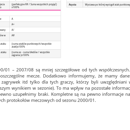
jecia
(perfekcyjne R# / Suma wszystkich przyjęć)
Asysta
Wystawa po której wystąpił atak punktow
go
x100%
ów
A
A=
owany
A/
tów w
A#
 ataku
(suma ataków punktowych/wszystkie
ataki)x100%
 ataku
(suma as - suma błedów / wszystkie
zagrania )x100%
00/01 – 2007/08 są mniej szczegółowe od tych współczesnych.
 poszczególne mecze. Dodatkowo informujemy, że mamy dane 
agrywek itd tylko dla tych graczy, którzy byli uwzględniani
epszym wynikiem w sezonie). To ma wpływ na pozostałe informacj
pewno uzupełnimy braki. Kompletne są na pewno informacje na
wych protokołów meczowych od sezonu 2000/01.