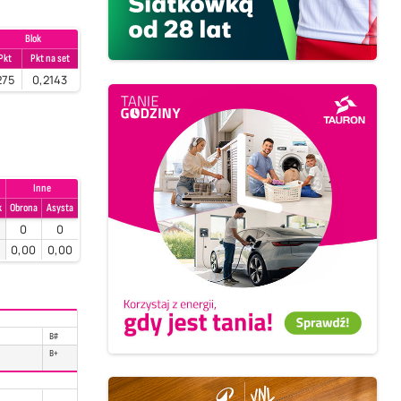
Blok
Pkt
Pkt na set
275
0,2143
Inne
k
Obrona
Asysta
0
0
0
0,00
0,00
B#
B+