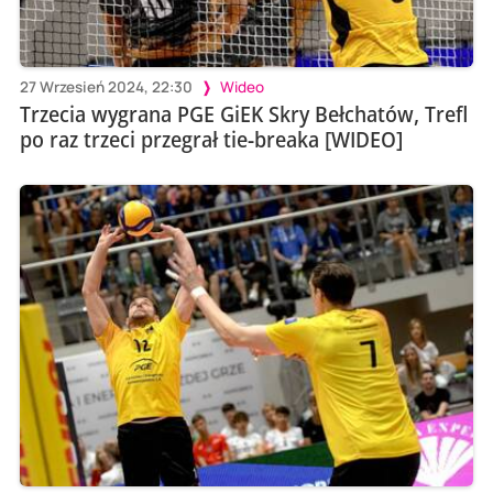
27 Wrzesień 2024, 22:30
Wideo
Trzecia wygrana PGE GiEK Skry Bełchatów, Trefl
po raz trzeci przegrał tie-breaka [WIDEO]