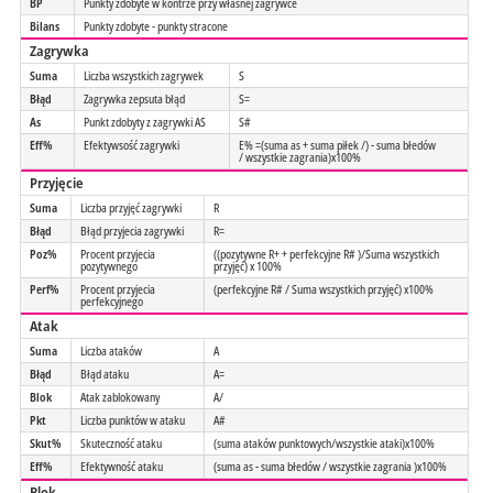
BP
Punkty zdobyte w kontrze przy własnej zagrywce
Bilans
Punkty zdobyte - punkty stracone
Zagrywka
Suma
Liczba wszystkich zagrywek
S
Błąd
Zagrywka zepsuta błąd
S=
As
Punkt zdobyty z zagrywki AS
S#
Eff%
Efektywsość zagrywki
E% =(suma as + suma piłek /) - suma błedów
/ wszystkie zagrania)x100%
Przyjęcie
Suma
Liczba przyjęć zagrywki
R
Błąd
Błąd przyjecia zagrywki
R=
Poz%
Procent przyjecia
((pozytywne R+ + perfekcyjne R# )/Suma wszystkich
pozytywnego
przyjęć) x 100%
Perf%
Procent przyjecia
(perfekcyjne R# / Suma wszystkich przyjęć) x100%
perfekcyjnego
Atak
Suma
Liczba ataków
A
Błąd
Błąd ataku
A=
Blok
Atak zablokowany
A/
Pkt
Liczba punktów w ataku
A#
Skut%
Skuteczność ataku
(suma ataków punktowych/wszystkie ataki)x100%
Eff%
Efektywność ataku
(suma as - suma błedów / wszystkie zagrania )x100%
Blok