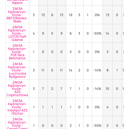
Radom
ZAKSA
Kędzierzyn-
Koźle -
3
13
6
13
19
3
1
0%
13
0
38
BBTS Bielsko-
Biała
ZAKSA
Kędzierzyn-
Koźle -
4
9
5
9
6
3
0
-50%
14
0
57
LOTOS Trefl
Gdańsk
ZAKSA
Kędzierzyn-
Koźle -
1
0
0
0
2
0
0
0%
3
0
33
PGE Skra
Bełchatów
ZAKSA
Kędzierzyn-
Koźle -
3
11
5
11
14
2
0
-14%
8
1
50
Łuczniczka
Bydgoszcz
ZAKSA
Kędzierzyn-
Koźle -
3
7
2
7
7
1
0
-14%
10
0
90
AZS
Częstochowa
ZAKSA
Kędzierzyn-
Koźle -
1
1
1
1
1
0
0
0%
4
0
75
Indykpol AZS
Olsztyn
ZAKSA
Kędzierzyn-
Koźle -
1
0
0
0
2
1
0
-50%
2
0
50
Cerrad Czarni