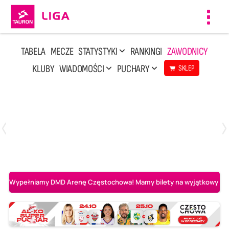
Toggl
navig
TABELA
MECZE
STATYSTYKI
RANKINGI
ZAWODNICY
KLUBY
WIADOMOŚCI
PUCHARY
SKLEP
Sobota, 8 Sie, 10:00
2
0
Ślepsk Malow Suwałki
PGE Projekt Warszawa
Wypełniamy DMD Arenę Częstochowa! Mamy bilety na wyjątkowy mecz 