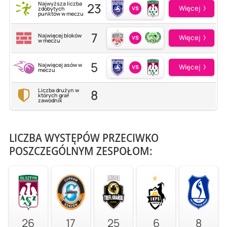
23
Najwyższa liczba
vs
Więcej
zdobytych
punktów w meczu
7
Najwięcej bloków
vs
Więcej
w meczu
5
Najwięcej asów w
vs
Więcej
meczu
8
Liczba drużyn w
których grał
zawodnik
LICZBA WYSTĘPÓW PRZECIWKO
POSZCZEGÓLNYM ZESPOŁOM:
26
17
25
6
8