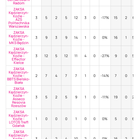
Radom
ZAKSA
Kędzierzyn-
Koźle -
3
5
2
5
12
3
0
-17%
15
2
67
AZS
Politechnika
Warszawska
ZAKSA
Kędzierzyn-
3
9
3
9
14
1
0
0%
16
1
56
Koźle -
MKS Będzin
ZAKSA
Kędzierzyn-
Koźle -
3
12
5
12
11
4
0
-27%
9
0
56
Effector
Kielce
ZAKSA
Kędzierzyn-
Koźle -
2
7
4
7
7
1
0
-14%
7
0
14
BBTS Bielsko-
Biała
ZAKSA
Kędzierzyn-
Koźle -
3
5
2
5
9
1
0
-11%
19
0
26
Asseco
Resovia
Rzeszów
ZAKSA
Kędzierzyn-
Koźle -
1
0
0
0
1
0
0
0%
5
0
60
LOTOS Trefl
Gdańsk
ZAKSA
Kędzierzyn-
Koźle -
3
4
2
4
10
2
0
0%
16
2
56