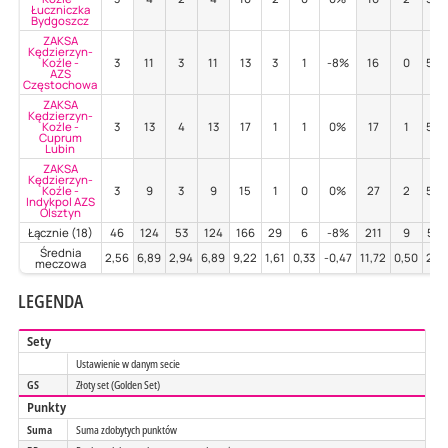
Łuczniczka
Bydgoszcz
ZAKSA
Kędzierzyn-
Koźle -
3
11
3
11
13
3
1
-8%
16
0
50
AZS
Częstochowa
ZAKSA
Kędzierzyn-
Koźle -
3
13
4
13
17
1
1
0%
17
1
59
Cuprum
Lubin
ZAKSA
Kędzierzyn-
Koźle -
3
9
3
9
15
1
0
0%
27
2
56
Indykpol AZS
Olsztyn
Łącznie (18)
46
124
53
124
166
29
6
-8%
211
9
53
Średnia
2,56
6,89
2,94
6,89
9,22
1,61
0,33
-0,47
11,72
0,50
2,9
meczowa
LEGENDA
Sety
Ustawienie w danym secie
GS
Złoty set (Golden Set)
Punkty
Suma
Suma zdobytych punktów