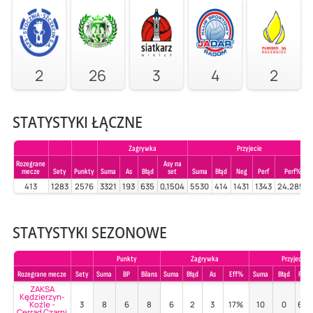
2
26
3
4
2
STATYSTYKI ŁĄCZNE
Zagrywka
Przyjecie
Rozegrane
Asy na
mecze
Sety
Punkty
Suma
As
Błąd
set
Suma
Błąd
Neg
Perf
Perf%
413
1283
2576
3321
193
635
0,1504
5530
414
1431
1343
24,2857
STATYSTYKI SEZONOWE
Punkty
Zagrywka
Przyjecie
Rozegrane mecze
Sety
Suma
BP
Bilans
Suma
Błąd
As
Eff%
Suma
Błąd
Poz
ZAKSA
Kędzierzyn-
Koźle -
3
8
6
8
6
2
3
17%
10
0
60
Cerrad Czarni