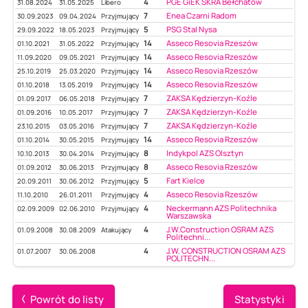
4
PGE GiEK SKRA Bełchatów
31.08.2024
31.05.2025
Libero
7
Enea Czarni Radom
30.09.2023
09.04.2024
Przyjmujący
5
PSG Stal Nysa
29.09.2022
18.05.2023
Przyjmujący
14
Asseco Resovia Rzeszów
01.10.2021
31.05.2022
Przyjmujący
14
Asseco Resovia Rzeszów
11.09.2020
09.05.2021
Przyjmujący
14
Asseco Resovia Rzeszów
25.10.2019
25.03.2020
Przyjmujący
14
Asseco Resovia Rzeszów
01.10.2018
13.05.2019
Przyjmujący
7
ZAKSA Kędzierzyn-Koźle
01.09.2017
06.05.2018
Przyjmujący
7
ZAKSA Kędzierzyn-Koźle
01.09.2016
10.05.2017
Przyjmujący
7
ZAKSA Kędzierzyn-Koźle
23.10.2015
03.05.2016
Przyjmujący
14
Asseco Resovia Rzeszów
01.10.2014
30.05.2015
Przyjmujący
8
Indykpol AZS Olsztyn
10.10.2013
30.04.2014
Przyjmujący
8
Asseco Resovia Rzeszów
01.09.2012
30.06.2013
Przyjmujący
5
Fart Kielce
20.09.2011
30.06.2012
Przyjmujący
4
Asseco Resovia Rzeszów
11.10.2010
26.01.2011
Przyjmujący
4
Neckermann AZS Politechnika
02.09.2009
02.06.2010
Przyjmujący
Warszawska
4
J.W.Construction OSRAM AZS
01.09.2008
30.08.2009
Atakujący
Politechni...
4
J.W. CONSTRUCTION OSRAM AZS
01.07.2007
30.06.2008
POLITECHN...
Powrót do listy
Statystyki