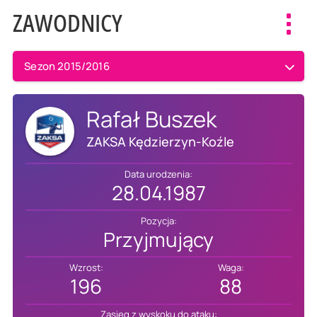
ZAWODNICY
Toggl
navig
Sezon 2015/2016
Rafał Buszek
ZAKSA Kędzierzyn-Koźle
Data urodzenia:
28.04.1987
Pozycja:
Przyjmujący
Wzrost:
Waga:
196
88
Zasięg z wyskoku do ataku: