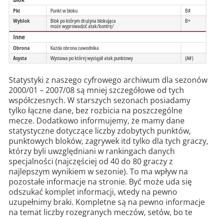
Pkt
Punkt w bloku
B#
Wyblok
Blok po którym drużyna blokująca
B+
może wyprowadzić atak/kontrę/
Inne
Obrona
Każda obrona zawodnika
Asysta
Wystawa po której wystąpił atak punktowy
(A#)
Statystyki z naszego cyfrowego archiwum dla sezonów
2000/01 – 2007/08 są mniej szczegółowe od tych
współczesnych. W starszych sezonach posiadamy
tylko łączne dane, bez rozbicia na poszczególne
mecze. Dodatkowo informujemy, że mamy dane
statystyczne dotyczące liczby zdobytych punktów,
punktowych bloków, zagrywek itd tylko dla tych graczy,
którzy byli uwzględniani w rankingach danych
specjalności (najczęściej od 40 do 80 graczy z
najlepszym wynikiem w sezonie). To ma wpływ na
pozostałe informacje na stronie. Być może uda się
odszukać komplet informacji, wtedy na pewno
uzupełnimy braki. Kompletne są na pewno informacje
na temat liczby rozegranych meczów, setów, bo te