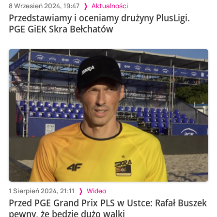
8 Wrzesień 2024, 19:47
Aktualności
Przedstawiamy i oceniamy drużyny PlusLigi.
PGE GiEK Skra Bełchatów
1 Sierpień 2024, 21:11
Wideo
Przed PGE Grand Prix PLS w Ustce: Rafał Buszek
pewny, że będzie dużo walki