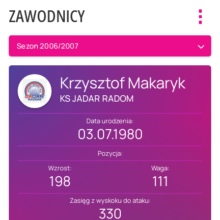
ZAWODNICY
Toggl
navig
Sezon 2006/2007
Krzysztof Makaryk
KS JADAR RADOM
Data urodzenia:
03.07.1980
Pozycja:
Wzrost:
Waga:
198
111
Zasięg z wyskoku do ataku:
330