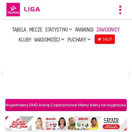
Toggl
navig
TABELA
MECZE
STATYSTYKI
RANKINGI
ZAWODNICY
KLUBY
WIADOMOŚCI
PUCHARY
SKLEP
Poniedziałek, 20 Kwi, 17:30
2
3
Indykpol AZS Olsztyn
PGE GiEK SKRA Bełchatów
Wypełniamy DMD Arenę Częstochowa! Mamy bilety na wyjątkowy mecz 