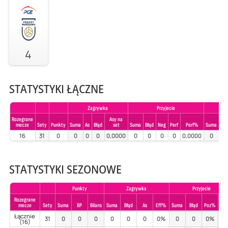
4
STATYSTYKI ŁĄCZNE
Zagrywka
Przyjecie
Rozegrane
Asy na
mecze
Sety
Punkty
Suma
As
Błąd
set
Suma
Błąd
Neg
Perf
Perf%
Suma
Błą
16
31
0
0
0
0
0,0000
0
0
0
0
0,0000
0
0
STATYSTYKI SEZONOWE
Punkty
Zagrywka
Przyjecie
Rozegrane
mecze
Sety
Suma
BP
Bilans
Suma
Błąd
As
Eff%
Suma
Błąd
Poz%
Per
Łącznie
31
0
0
0
0
0
0
0%
0
0
0%
0
(16)