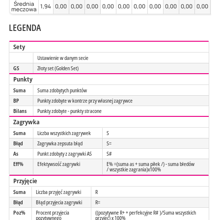
Średnia
1,94
0,00
0,00
0,00
0,00
0,00
0,00
0,00
0,00
0,00
0,00
0,
meczowa
LEGENDA
Sety
Ustawienie w danym secie
GS
Złoty set (Golden Set)
Punkty
Suma
Suma zdobytych punktów
BP
Punkty zdobyte w kontrze przy własnej zagrywce
Bilans
Punkty zdobyte - punkty stracone
Zagrywka
Suma
Liczba wszystkich zagrywek
S
Błąd
Zagrywka zepsuta błąd
S=
As
Punkt zdobyty z zagrywki AS
S#
Eff%
Efektywsość zagrywki
E% =(suma as + suma piłek /) - suma błedów
/ wszystkie zagrania)x100%
Przyjęcie
Suma
Liczba przyjęć zagrywki
R
Błąd
Błąd przyjecia zagrywki
R=
Poz%
Procent przyjecia
((pozytywne R+ + perfekcyjne R# )/Suma wszystkich
pozytywnego
przyjęć) x 100%