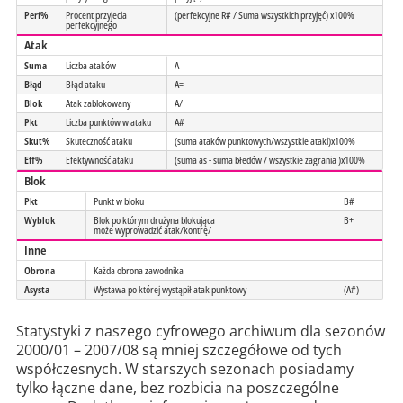
Perf%
Procent przyjecia
(perfekcyjne R# / Suma wszystkich przyjęć) x100%
perfekcyjnego
Atak
Suma
Liczba ataków
A
Błąd
Błąd ataku
A=
Blok
Atak zablokowany
A/
Pkt
Liczba punktów w ataku
A#
Skut%
Skuteczność ataku
(suma ataków punktowych/wszystkie ataki)x100%
Eff%
Efektywność ataku
(suma as - suma błedów / wszystkie zagrania )x100%
Blok
Pkt
Punkt w bloku
B#
Wyblok
Blok po którym drużyna blokująca
B+
może wyprowadzić atak/kontrę/
Inne
Obrona
Każda obrona zawodnika
Asysta
Wystawa po której wystąpił atak punktowy
(A#)
Statystyki z naszego cyfrowego archiwum dla sezonów
2000/01 – 2007/08 są mniej szczegółowe od tych
współczesnych. W starszych sezonach posiadamy
tylko łączne dane, bez rozbicia na poszczególne