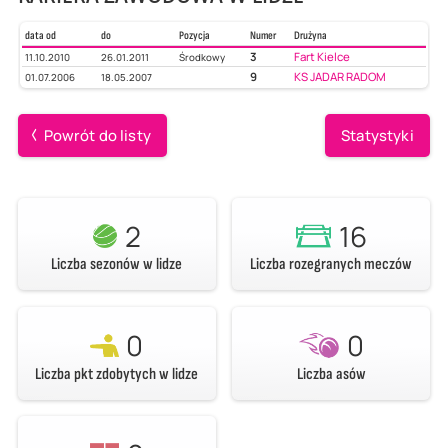
data od
do
Pozycja
Numer
Drużyna
3
Fart Kielce
11.10.2010
26.01.2011
Środkowy
9
KS JADAR RADOM
01.07.2006
18.05.2007
Powrót do listy
Statystyki
2
16
Liczba sezonów w lidze
Liczba rozegranych meczów
0
0
Liczba pkt zdobytych w lidze
Liczba asów