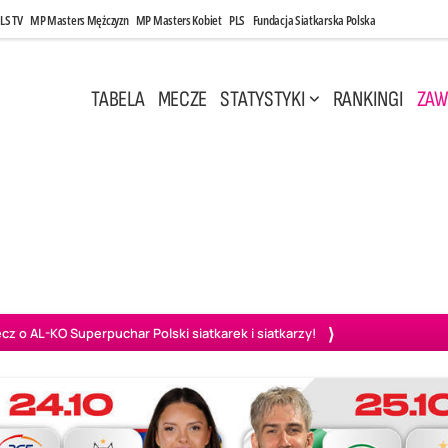
LS TV
MP Masters Mężczyzn
MP Masters Kobiet
PLS
Fundacja Siatkarska Polska
TABELA
MECZE
STATYSTYKI
RANKINGI
ZAW
 17:30
Środa, 6 Maj, 20:00
0
3
1
3
szów
PGE Projekt Warszawa
BOGDANKA LUK Lublin
Aluron
o AL-KO Superpuchar Polski siatkarek i siatkarzy!