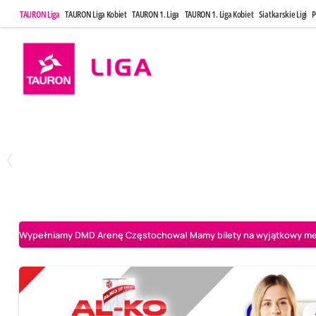
TAURON Liga
TAURON Liga Kobiet
TAURON 1. Liga
TAURON 1. Liga Kobiet
Siatkarskie Ligi
P
Niedziela, 3 Maj, 14:45
Środa, 6 Maj,
2
3
PGE Projekt Warszawa
Asseco Resovia Rzeszów
Asseco Resovia Rze
Wypełniamy DMD Arenę Częstochowa! Mamy bilety na wyjątkowy mecz 