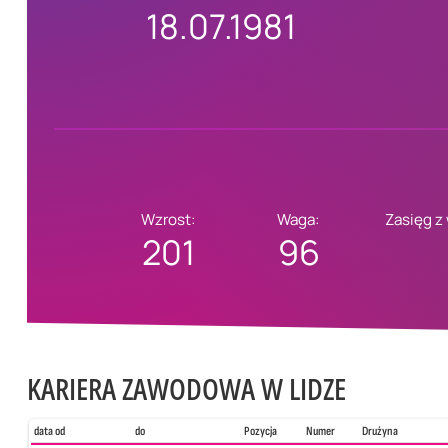
18.07.1981
Wzrost:
Waga:
Zasięg z
201
96
KARIERA ZAWODOWA W LIDZE
data od
do
Pozycja
Numer
Drużyna