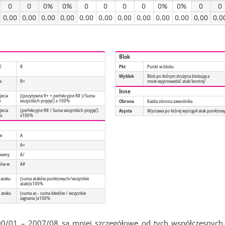
0
0
0%
0%
0
0
0
0
0%
0%
0
0
0,00
0,00
0,00
0,00
0,00
0,00
0,00
0,00
0,00
0,00
0,00
0,0
Blok
ć
R
Pkt
Punkt w bloku
Wyblok
Blok po którym drużyna blokująca
a
R=
może wyprowadzić atak/kontrę/
Inne
jecia
((pozytywne R+ + perfekcyjne R# )/Suma
o
wszystkich przyjęć) x 100%
Obrona
Każda obrona zawodnika
jecia
(perfekcyjne R# / Suma wszystkich przyjęć)
Asysta
Wystawa po której wystąpił atak punktow
go
x100%
ów
A
A=
owany
A/
tów w
A#
 ataku
(suma ataków punktowych/wszystkie
ataki)x100%
 ataku
(suma as - suma błedów / wszystkie
zagrania )x100%
00/01 – 2007/08 są mniej szczegółowe od tych współczesnych.