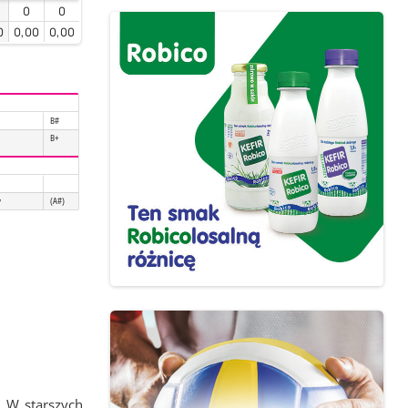
0
0
0
0,00
0,00
B#
B+
y
(A#)
 W starszych