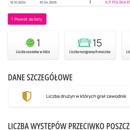
7
K.P. POLSKA 
16.10.2004
30.04.2005
Powrót do listy
1
15
Liczba sezonów w lidze
Liczba rozegranych meczów
Li
DANE SZCZEGÓŁOWE
Liczba drużyn w których grał zawodnik
LICZBA WYSTĘPÓW PRZECIWKO POSZC