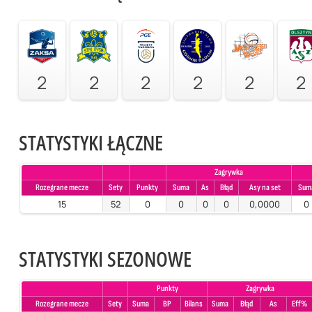
2
2
2
2
2
2
STATYSTYKI ŁĄCZNE
Zagrywka
Rozegrane mecze
Sety
Punkty
Suma
As
Błąd
Asy na set
Sum
15
52
0
0
0
0
0,0000
0
STATYSTYKI SEZONOWE
Punkty
Zagrywka
Rozegrane mecze
Sety
Suma
BP
Bilans
Suma
Błąd
As
Eff%