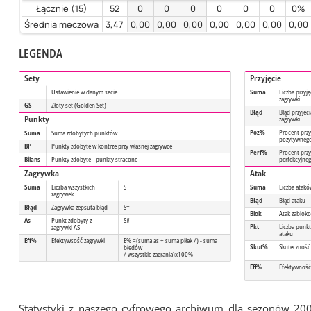
Łącznie (15)
52
0
0
0
0
0
0
0%
Średnia meczowa
3,47
0,00
0,00
0,00
0,00
0,00
0,00
0,00
LEGENDA
Sety
Przyjęcie
Ustawienie w danym secie
Suma
Liczba przyję
zagrywki
GS
Złoty set (Golden Set)
Błąd
Błąd przyjeci
Punkty
zagrywki
Poz%
Procent przy
Suma
Suma zdobytych punktów
pozytywneg
BP
Punkty zdobyte w kontrze przy własnej zagrywce
Perf%
Procent przy
Bilans
Punkty zdobyte - punkty stracone
perfekcyjne
Zagrywka
Atak
Suma
Liczba wszystkich
S
Suma
Liczba atak
zagrywek
Błąd
Błąd ataku
Błąd
Zagrywka zepsuta błąd
S=
Blok
Atak zablok
As
Punkt zdobyty z
S#
Pkt
Liczba punk
zagrywki AS
ataku
Eff%
Efektywsość zagrywki
E% =(suma as + suma piłek /) - suma
Skut%
Skuteczność
błedów
/ wszystkie zagrania)x100%
Eff%
Efektywność
Statystyki z naszego cyfrowego archiwum dla sezonów 20