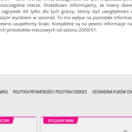
 poszczególne mecze. Dodatkowo informujemy, że mamy dane 
agrywek itd tylko dla tych graczy, którzy byli uwzględniani
epszym wynikiem w sezonie). To ma wpływ na pozostałe informacj
pewno uzupełnimy braki. Kompletne są na pewno informacje na
wych protokołów meczowych od sezonu 2000/01.
WISU
POLITYKA PRYWATNOŚCI I POLITYKA COOKIES
USTAWIENIA PLIKÓW CO
ICZNY
OFICJALNY BANK