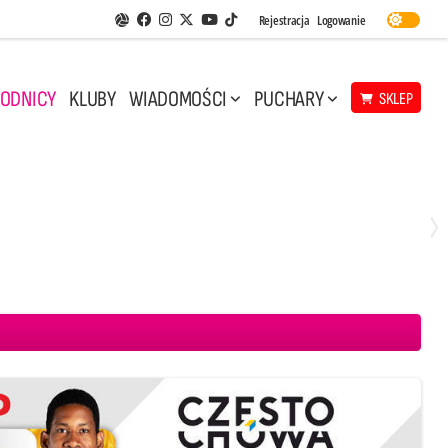
Facebook
Instagram
Twitter
Youtube
Rejestracja
Logowanie
Aplikacja Siatkarskie Ligi
TikTok
ODNICY
KLUBY
WIADOMOŚCI
PUCHARY
SKLEP
Niedziela, 10 Maj, 14:45
3
1
 CMC Warta Zawiercie
Aluron CMC Warta Zawiercie
BOGDANKA LUK Lublin