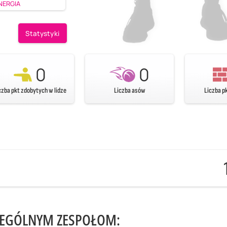
ENERGIA
Statystyki
0
0
czba pkt zdobytych w lidze
Liczba asów
Liczba p
ZEGÓLNYM ZESPOŁOM: