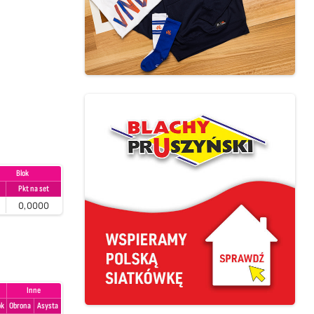
Blok
t
Pkt na set
0,0000
Inne
ok
Obrona
Asysta