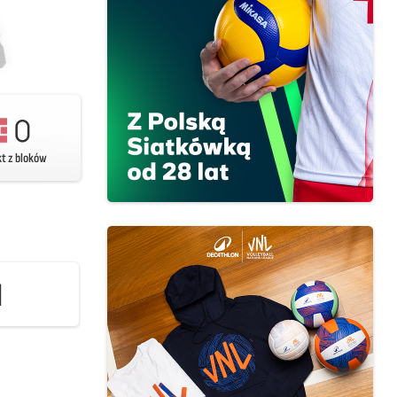
0
kt z bloków
1