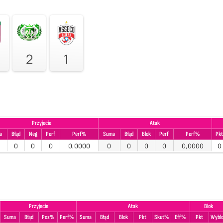
2
1
Przyjecie
Atak
a
Błąd
Neg
Perf
Perf%
Suma
Błąd
Blok
Perf
Perf%
Pk
0
0
0
0,0000
0
0
0
0
0,0000
0
Przyjecie
Atak
Blok
Suma
Błąd
Poz%
Perf%
Suma
Błąd
Blok
Pkt
Skut%
Eff%
Pkt
Wybl