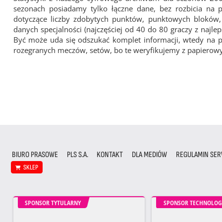
sezonach posiadamy tylko łączne dane, bez rozbicia na
dotyczące liczby zdobytych punktów, punktowych bloków, z
danych specjalności (najczęściej od 40 do 80 graczy z najl
Być może uda się odszukać komplet informacji, wtedy na 
rozegranych meczów, setów, bo te weryfikujemy z papiero
BIURO PRASOWE
PLS S.A.
KONTAKT
DLA MEDIÓW
REGULAMIN SER
SKLEP
SPONSOR TYTULARNY
SPONSOR TECHNOLOG