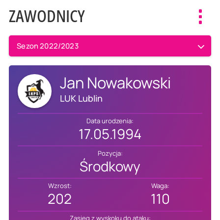
ZAWODNICY
Toggl
navig
Sezon 2022/2023
Jan Nowakowski
LUK Lublin
Data urodzenia:
17.05.1994
Pozycja:
Środkowy
Wzrost:
Waga:
202
110
Zasięg z wyskoku do ataku: