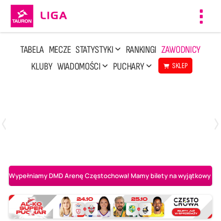
Toggl
navig
TABELA
MECZE
STATYSTYKI
RANKINGI
ZAWODNICY
KLUBY
WIADOMOŚCI
PUCHARY
SKLEP
Poniedziałek, 20 Kwi, 17:30
2
3
Indykpol AZS Olsztyn
PGE GiEK SKRA Bełchatów
Wypełniamy DMD Arenę Częstochowa! Mamy bilety na wyjątkowy mecz 