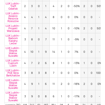
LUK Lublin -
Trefl
2
3
0
1
4
2
0
-50%
2
0
50%
Gdańsk
LUK Lublin -
Asseco
4
4
1
4
8
0
0
0%
0
0
-
Resovia
Rzeszów
LUK Lublin -
Projekt
4
7
1
4
10
1
0
-10%
2
0
50%
Warszawa
LUK Lublin -
Barkom
3
8
0
7
11
1
0
-9%
0
0
-
Każany
Lwów
LUK Lublin -
Ślepsk
4
10
1
9
14
1
0
7%
0
0
-
Malow
Suwałki
LUK Lublin -
Cuprum
4
7
2
6
8
1
0
-13%
1
0
0%
Lubin
LUK Lublin -
PGE Skra
3
8
3
8
7
0
0
0%
1
0
100%
Bełchatów
LUK Lublin -
Ślepsk
4
9
1
6
11
2
0
-18%
2
0
0%
Malow
Suwałki
LUK Lublin -
Ślepsk
3
9
0
8
6
1
0
-17%
0
0
-
Malow
Suwałki
Łącznie (31)
118
241
61
187
354
28
5
-3%
24
0
46%