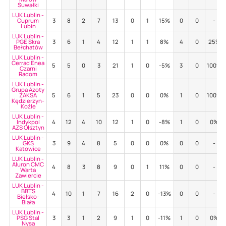
Suwałki
LUK Lublin -
Cuprum
3
8
2
7
13
0
1
15%
0
0
-
Lubin
LUK Lublin -
PGE Skra
3
6
1
4
12
1
1
8%
4
0
25%
Bełchatów
LUK Lublin -
Cerrad Enea
5
5
0
3
21
1
0
-5%
3
0
100%
Czarni
Radom
LUK Lublin -
Grupa Azoty
ZAKSA
5
6
1
5
23
0
0
0%
1
0
100%
Kędzierzyn-
Koźle
LUK Lublin -
Indykpol
4
12
4
10
12
1
0
-8%
1
0
0%
AZS Olsztyn
LUK Lublin -
GKS
3
9
4
8
5
0
0
0%
0
0
-
Katowice
LUK Lublin -
Aluron CMC
4
8
3
8
9
0
1
11%
0
0
-
Warta
Zawiercie
LUK Lublin -
BBTS
4
10
1
7
16
2
0
-13%
0
0
-
Bielsko-
Biała
LUK Lublin -
PSG Stal
3
3
1
2
9
1
0
-11%
1
0
0%
Nysa