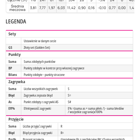
Średnia
3,81
7,77
1,97
6,03
11,42
0,90
0,16
-0,10
0,77
0,00
1,48
meczowa
LEGENDA
Sety
Ustawienie w danym secie
GS
Złoty set (Golden Set)
Punkty
Suma
Suma zdobytych punktów
BP
Punkty zdobyte w kontrze przy własnej zagrywce
Bilans
Punkty zdobyte - punkty stracone
Zagrywka
Suma
Liczba wszystkich zagrywek
S
Błąd
Zagrywka zepsuta błąd
S=
As
Punkt zdobyty z zagrywki AS
S#
Eff%
Efektywsość zagrywki
E% =(suma as + suma piłek /) - suma błedów
/ wszystkie zagrania)x100%
Przyjęcie
Suma
Liczba przyjęć zagrywki
R
Błąd
Błąd przyjecia zagrywki
R=
Poz%
Procent przyjecia
((pozytywne R+ + perfekcyjne R# )/Suma wszystkich