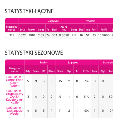
STATYSTYKI ŁĄCZNE
Zagrywka
Przyjecie
Rozegrane
Asy na
mecze
Sety
Punkty
Suma
As
Błąd
set
Suma
Błąd
Neg
Perf
Perf%
Suma
321
1072
1910
3102
74
303
0,0690
212
16
51
33
15,5660
238
STATYSTYKI SEZONOWE
Punkty
Zagrywka
Przyjecie
Rozegrane
mecze
Sety
Suma
BP
Bilans
Suma
Błąd
As
Eff%
Suma
Błąd
Poz%
LUK Lublin -
Cerrad Enea
5
9
3
6
15
2
0
-7%
0
0
-
Czarni
Radom
LUK Lublin -
Grupa Azoty
ZAKSA
3
4
0
2
9
1
0
-11%
2
0
50%
Kędzierzyn-
Koźle
LUK Lublin -
Jastrzębski
4
8
3
4
11
2
1
-9%
1
0
0%
Węgiel