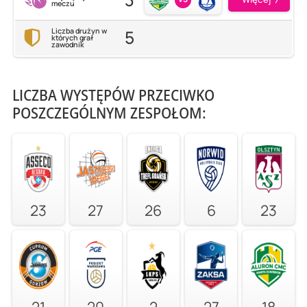
meczu
5
Liczba drużyn w
których grał
zawodnik
LICZBA WYSTĘPÓW PRZECIWKO
POSZCZEGÓLNYM ZESPOŁOM:
23
27
26
6
23
21
20
2
27
18