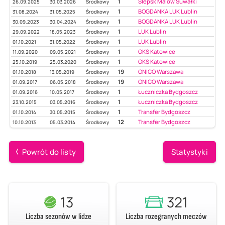
1
Ślepsk Malow Suwałki
26.09.2025
30.03.2026
Środkowy
1
BOGDANKA LUK Lublin
31.08.2024
31.05.2025
Środkowy
1
BOGDANKA LUK Lublin
30.09.2023
30.04.2024
Środkowy
1
LUK Lublin
29.09.2022
18.05.2023
Środkowy
1
LUK Lublin
01.10.2021
31.05.2022
Środkowy
1
GKS Katowice
11.09.2020
09.05.2021
Środkowy
1
GKS Katowice
25.10.2019
25.03.2020
Środkowy
19
ONICO Warszawa
01.10.2018
13.05.2019
Środkowy
19
ONICO Warszawa
01.09.2017
06.05.2018
Środkowy
1
Łuczniczka Bydgoszcz
01.09.2016
10.05.2017
Środkowy
1
Łuczniczka Bydgoszcz
23.10.2015
03.05.2016
Środkowy
1
Transfer Bydgoszcz
01.10.2014
30.05.2015
Środkowy
12
Transfer Bydgoszcz
10.10.2013
05.03.2014
Środkowy
Powrót do listy
Statystyki
13
321
Liczba sezonów w lidze
Liczba rozegranych meczów