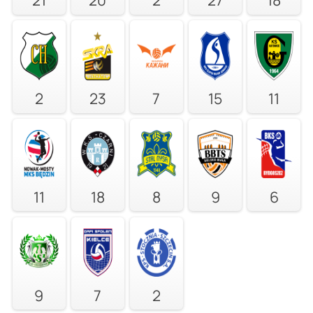
2
23
7
15
11
11
18
8
9
6
9
7
2