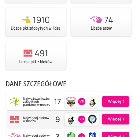
1910
74
Liczba pkt zdobytych w lidze
Liczba asów
491
Liczba pkt z bloków
DANE SZCZEGÓŁOWE
17
Najwyższa liczba
vs
Więcej
zdobytych
punktów w meczu
9
Najwięcej bloków
vs
Więcej
w meczu
3
Najwięcej asów w
vs
Więcej