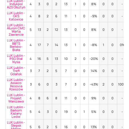
LUK Lublin -
Indykpol
4
3
0
2
13
1
0
8%
0
0
-
AZS Olsztyn
LUK Lublin -
GKS
4
8
2
6
11
1
0
-9%
0
0
-
Katowice
LUK Lublin -
Aluron CMC
5
13
2
12
13
0
0
8%
0
0
-
Warta
Zawiercie
LUK Lublin -
BBTS
4
17
7
14
13
1
0
-8%
1
0
0%
Bielsko-
Biała
LUK Lublin -
PSG Stal
4
16
5
13
10
2
0
-20%
0
0
-
Nysa
LUK Lublin -
Trefl
3
7
2
5
7
0
0
14%
0
0
-
Gdańsk
LUK Lublin -
Asseco
3
6
0
3
7
3
0
-43%
2
0
100%
Resovia
Rzeszów
LUK Lublin -
Projekt
4
8
6
8
11
0
0
9%
0
0
-
Warszawa
LUK Lublin -
Barkom
5
4
3
0
19
0
1
5%
0
0
-
Każany
Lwów
LUK Lublin -
Ślepsk
5
6
2
5
16
0
0
13%
0
0
-
Malow