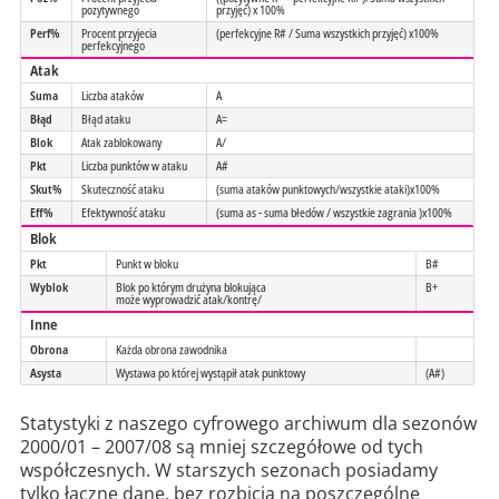
pozytywnego
przyjęć) x 100%
Perf%
Procent przyjecia
(perfekcyjne R# / Suma wszystkich przyjęć) x100%
perfekcyjnego
Atak
Suma
Liczba ataków
A
Błąd
Błąd ataku
A=
Blok
Atak zablokowany
A/
Pkt
Liczba punktów w ataku
A#
Skut%
Skuteczność ataku
(suma ataków punktowych/wszystkie ataki)x100%
Eff%
Efektywność ataku
(suma as - suma błedów / wszystkie zagrania )x100%
Blok
Pkt
Punkt w bloku
B#
Wyblok
Blok po którym drużyna blokująca
B+
może wyprowadzić atak/kontrę/
Inne
Obrona
Każda obrona zawodnika
Asysta
Wystawa po której wystąpił atak punktowy
(A#)
Statystyki z naszego cyfrowego archiwum dla sezonów
2000/01 – 2007/08 są mniej szczegółowe od tych
współczesnych. W starszych sezonach posiadamy
tylko łączne dane, bez rozbicia na poszczególne