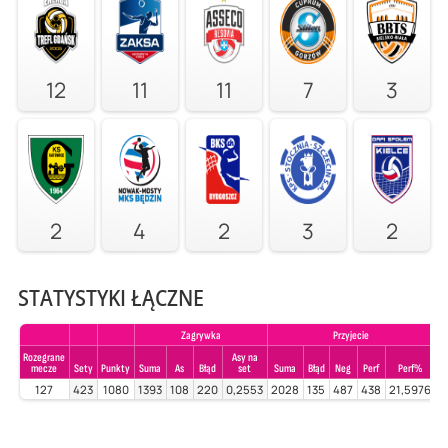
12
11
11
7
3
2
4
2
3
2
STATYSTYKI ŁĄCZNE
Zagrywka
Przyjecie
Rozegrane
Asy na
mecze
Sety
Punkty
Suma
As
Błąd
set
Suma
Błąd
Neg
Perf
Perf%
S
127
423
1080
1393
108
220
0,2553
2028
135
487
438
21,5976
2