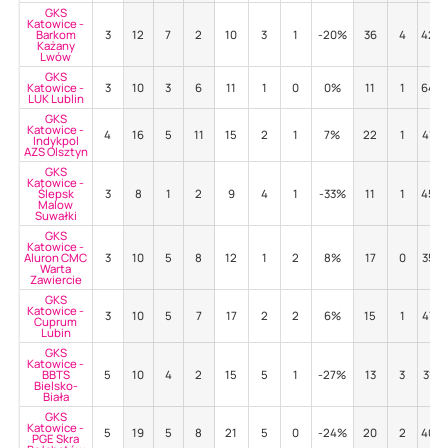
GKS
Katowice -
Barkom
3
12
7
2
10
3
1
-20%
36
4
42%
Każany
Lwów
GKS
Katowice -
3
10
3
6
11
1
0
0%
11
1
64%
LUK Lublin
GKS
Katowice -
4
16
5
11
15
2
1
7%
22
1
41%
Indykpol
AZS Olsztyn
GKS
Katowice -
Ślepsk
3
8
1
2
9
4
1
-33%
11
1
45%
Malow
Suwałki
GKS
Katowice -
Aluron CMC
3
10
5
8
12
1
2
8%
17
0
35%
Warta
Zawiercie
GKS
Katowice -
3
10
5
7
17
2
2
6%
15
1
47%
Cuprum
Lubin
GKS
Katowice -
BBTS
5
10
4
2
15
5
1
-27%
13
3
31%
Bielsko-
Biała
GKS
Katowice -
5
19
5
8
21
5
0
-24%
20
2
40%
PGE Skra