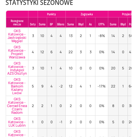
STATYSTYKI SEZONOWE
Punkty
Zagrywka
Przyjecie
Rozegrane
mecze
Sety
Suma
BP
Bilans
Suma
Błąd
As
Eff%
Suma
Błąd
Poz%
GKS
Katowice -
3
10
4
4
13
2
1
-8%
14
2
50%
Jastrzębski
Węgiel
GKS
Katowice -
4
12
6
4
22
3
3
0%
14
0
43%
Projekt
Warszawa
GKS
Katowice -
3
10
1
4
10
0
0
0%
20
5
20%
Indykpol
AZS Olsztyn
GKS
Katowice -
Barkom
5
9
4
-2
12
4
1
-17%
22
1
64%
Każany
Lwów
GKS
Katowice -
Cerrad Enea
2
2
1
0
2
0
0
0%
8
0
38%
Czarni
Radom
GKS
Katowice -
1
0
0
-1
2
0
0
0%
5
0
20%
LUK Lublin
GKS
Katowice -