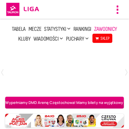
Toggl
navig
TABELA
MECZE
STATYSTYKI
RANKINGI
ZAWODNICY
KLUBY
WIADOMOŚCI
PUCHARY
SKLEP
Poniedziałek, 20 Kwi, 17:30
2
3
Indykpol AZS Olsztyn
PGE GiEK SKRA Bełchatów
Wypełniamy DMD Arenę Częstochowa! Mamy bilety na wyjątkowy mecz 