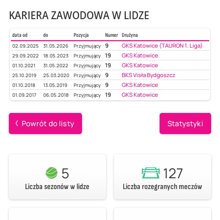
KARIERA ZAWODOWA W LIDZE
data od
do
Pozycja
Numer
Drużyna
9
GKS Katowice (TAURON 1. Liga)
02.09.2025
31.05.2026
Przyjmujący
19
GKS Katowice
29.09.2022
18.05.2023
Przyjmujący
19
GKS Katowice
01.10.2021
31.05.2022
Przyjmujący
9
BKS Visła Bydgoszcz
25.10.2019
25.03.2020
Przyjmujący
9
GKS Katowice
01.10.2018
13.05.2019
Przyjmujący
19
GKS Katowice
01.09.2017
06.05.2018
Przyjmujący
Powrót do listy
Statystyki
5
127
Liczba sezonów w lidze
Liczba rozegranych meczów