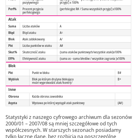
pozytywnego
przyjęć) x 100%
Perf%
Procent przyjecia
(perfekcyjne R# / Suma wszystkich przyjęć) x100%
perfekcyjnego
Atak
Suma
Liczba ataków
A
Błąd
Błąd ataku
A=
Blok
Atak zablokowany
A/
Pkt
Liczba punktów w ataku
A#
Skut%
Skuteczność ataku
(suma ataków punktowych/wszystkie ataki)x100%
Eff%
Efektywność ataku
(suma as - suma błedów / wszystkie zagrania )x100%
Blok
Pkt
Punkt w bloku
B#
Wyblok
Blok po którym drużyna blokująca
B+
może wyprowadzić atak/kontrę/
Inne
Obrona
Każda obrona zawodnika
Asysta
Wystawa po której wystąpił atak punktowy
(A#)
Statystyki z naszego cyfrowego archiwum dla sezonów
2000/01 – 2007/08 są mniej szczegółowe od tych
współczesnych. W starszych sezonach posiadamy
tylko łączne dane, bez rozbicia na poszczególne