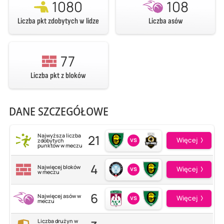
1080
108
Liczba pkt zdobytych w lidze
Liczba asów
77
Liczba pkt z bloków
DANE SZCZEGÓŁOWE
21
Najwyższa liczba
vs
Więcej
zdobytych
punktów w meczu
4
Najwięcej bloków
vs
Więcej
w meczu
6
Najwięcej asów w
vs
Więcej
meczu
Liczba drużyn w