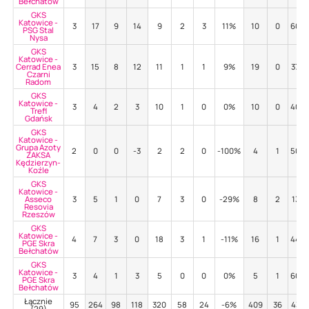
Bełchatów
GKS
Katowice -
3
17
9
14
9
2
3
11%
10
0
60%
PSG Stal
Nysa
GKS
Katowice -
Cerrad Enea
3
15
8
12
11
1
1
9%
19
0
37%
Czarni
Radom
GKS
Katowice -
3
4
2
3
10
1
0
0%
10
0
40%
Trefl
Gdańsk
GKS
Katowice -
Grupa Azoty
2
0
0
-3
2
2
0
-100%
4
1
50%
ZAKSA
Kędzierzyn-
Koźle
GKS
Katowice -
Asseco
3
5
1
0
7
3
0
-29%
8
2
13%
Resovia
Rzeszów
GKS
Katowice -
4
7
3
0
18
3
1
-11%
16
1
44%
PGE Skra
Bełchatów
GKS
Katowice -
3
4
1
3
5
0
0
0%
5
1
60%
PGE Skra
Bełchatów
Łącznie
95
264
98
118
320
58
24
-6%
409
36
43%
(29)