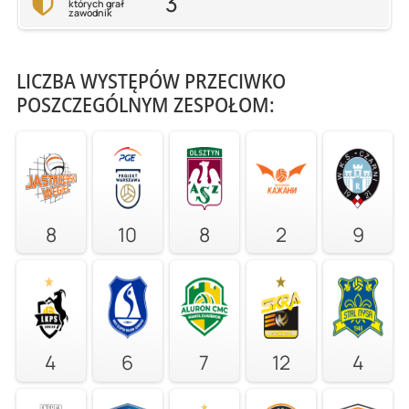
3
których grał
zawodnik
LICZBA WYSTĘPÓW PRZECIWKO
POSZCZEGÓLNYM ZESPOŁOM:
8
10
8
2
9
4
6
7
12
4