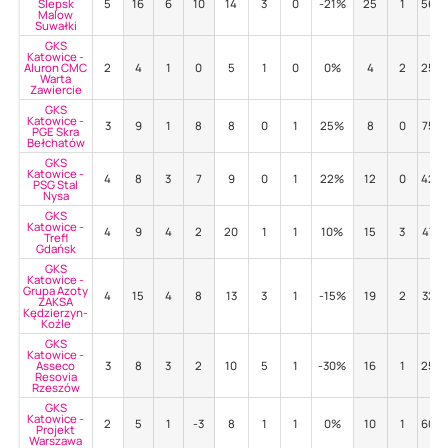
Ślepsk
5
16
6
10
14
3
0
-21%
25
1
56%
Malow
Suwałki
GKS
Katowice -
Aluron CMC
2
4
1
0
5
1
0
0%
4
2
25%
Warta
Zawiercie
GKS
Katowice -
3
9
1
8
8
0
1
25%
8
0
75%
PGE Skra
Bełchatów
GKS
Katowice -
4
8
3
7
9
0
1
22%
12
0
42%
PSG Stal
Nysa
GKS
Katowice -
4
9
4
2
20
1
1
10%
15
3
47%
Trefl
Gdańsk
GKS
Katowice -
Grupa Azoty
4
15
4
8
13
3
1
-15%
19
2
32%
ZAKSA
Kędzierzyn-
Koźle
GKS
Katowice -
Asseco
3
8
3
2
10
5
1
-30%
16
1
25%
Resovia
Rzeszów
GKS
Katowice -
2
5
1
-3
8
1
1
0%
10
1
60%
Projekt
Warszawa