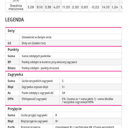
Średnia
3,28
9,10
3,38
4,07
11,03
2,00
0,83
-0,22
14,10
1,24
1,48
meczowa
LEGENDA
Sety
Ustawienie w danym secie
GS
Złoty set (Golden Set)
Punkty
Suma
Suma zdobytych punktów
BP
Punkty zdobyte w kontrze przy własnej zagrywce
Bilans
Punkty zdobyte - punkty stracone
Zagrywka
Suma
Liczba wszystkich zagrywek
S
Błąd
Zagrywka zepsuta błąd
S=
As
Punkt zdobyty z zagrywki AS
S#
Eff%
Efektywsość zagrywki
E% =(suma as + suma piłek /) - suma błedów
/ wszystkie zagrania)x100%
Przyjęcie
Suma
Liczba przyjęć zagrywki
R
Błąd
Błąd przyjecia zagrywki
R=
Poz%
Procent przyjecia
((pozytywne R+ + perfekcyjne R# )/Suma wszystkich