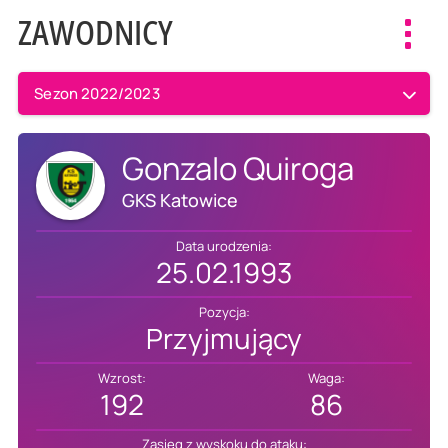
ZAWODNICY
Toggl
navig
Sezon 2022/2023
Gonzalo Quiroga
GKS Katowice
Data urodzenia:
25.02.1993
Pozycja:
Przyjmujący
Wzrost:
Waga:
192
86
Zasięg z wyskoku do ataku: