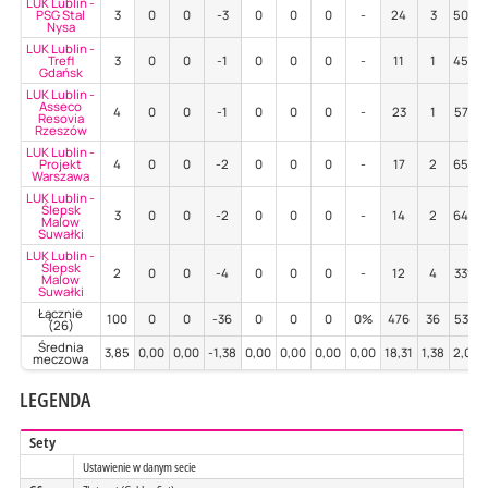
LUK Lublin -
PSG Stal
3
0
0
-3
0
0
0
-
24
3
50%
Nysa
LUK Lublin -
Trefl
3
0
0
-1
0
0
0
-
11
1
45%
Gdańsk
LUK Lublin -
Asseco
4
0
0
-1
0
0
0
-
23
1
57%
Resovia
Rzeszów
LUK Lublin -
Projekt
4
0
0
-2
0
0
0
-
17
2
65%
Warszawa
LUK Lublin -
Ślepsk
3
0
0
-2
0
0
0
-
14
2
64%
Malow
Suwałki
LUK Lublin -
Ślepsk
2
0
0
-4
0
0
0
-
12
4
33%
Malow
Suwałki
Łącznie
100
0
0
-36
0
0
0
0%
476
36
53%
(26)
Średnia
3,85
0,00
0,00
-1,38
0,00
0,00
0,00
0,00
18,31
1,38
2,04
meczowa
LEGENDA
Sety
Ustawienie w danym secie