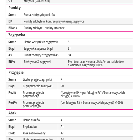
GS
Złoty set (Golden Set)
Punkty
Suma
Suma zdobytych punktów
BP
Punkty zdobyte w kontrze przy własnej zagrywce
Bilans
Punkty zdobyte - punkty stracone
Zagrywka
Suma
Liczba wszystkich zagrywek
S
Błąd
Zagrywka zepsuta błąd
S=
As
Punkt zdobyty z zagrywki AS
S#
Eff%
Efektywsość zagrywki
E% =(suma as + suma piłek /) - suma błedów
/ wszystkie zagrania)x100%
Przyjęcie
Suma
Liczba przyjęć zagrywki
R
Błąd
Błąd przyjecia zagrywki
R=
Poz%
Procent przyjecia
((pozytywne R+ + perfekcyjne R# )/Suma wszystkich
pozytywnego
przyjęć) x 100%
Perf%
Procent przyjecia
(perfekcyjne R# / Suma wszystkich przyjęć) x100%
perfekcyjnego
Atak
Suma
Liczba ataków
A
Błąd
Błąd ataku
A=
Blok
Atak zablokowany
A/
Pkt
Liczba punktów w ataku
A#