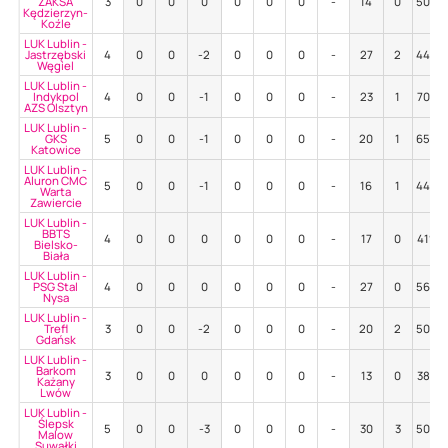
ZAKSA
3
0
0
0
0
0
0
-
14
0
50%
Kędzierzyn-
Koźle
LUK Lublin -
Jastrzębski
4
0
0
-2
0
0
0
-
27
2
44%
Węgiel
LUK Lublin -
Indykpol
4
0
0
-1
0
0
0
-
23
1
70%
AZS Olsztyn
LUK Lublin -
GKS
5
0
0
-1
0
0
0
-
20
1
65%
Katowice
LUK Lublin -
Aluron CMC
5
0
0
-1
0
0
0
-
16
1
44%
Warta
Zawiercie
LUK Lublin -
BBTS
4
0
0
0
0
0
0
-
17
0
41%
Bielsko-
Biała
LUK Lublin -
PSG Stal
4
0
0
0
0
0
0
-
27
0
56%
Nysa
LUK Lublin -
Trefl
3
0
0
-2
0
0
0
-
20
2
50%
Gdańsk
LUK Lublin -
Barkom
3
0
0
0
0
0
0
-
13
0
38%
Każany
Lwów
LUK Lublin -
Ślepsk
5
0
0
-3
0
0
0
-
30
3
50%
Malow
Suwałki