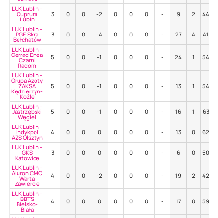
LUK Lublin -
Cuprum
3
0
0
-2
0
0
0
-
9
2
44%
Lubin
LUK Lublin -
PGE Skra
3
0
0
-4
0
0
0
-
27
4
41%
Bełchatów
LUK Lublin -
Cerrad Enea
5
0
0
-1
0
0
0
-
24
1
54%
Czarni
Radom
LUK Lublin -
Grupa Azoty
ZAKSA
5
0
0
-1
0
0
0
-
13
1
54%
Kędzierzyn-
Koźle
LUK Lublin -
Jastrzębski
5
0
0
-1
0
0
0
-
16
1
63%
Węgiel
LUK Lublin -
Indykpol
4
0
0
0
0
0
0
-
13
0
62%
AZS Olsztyn
LUK Lublin -
GKS
3
0
0
0
0
0
0
-
6
0
50%
Katowice
LUK Lublin -
Aluron CMC
4
0
0
-2
0
0
0
-
19
2
42%
Warta
Zawiercie
LUK Lublin -
BBTS
4
0
0
0
0
0
0
-
17
0
59%
Bielsko-
Biała