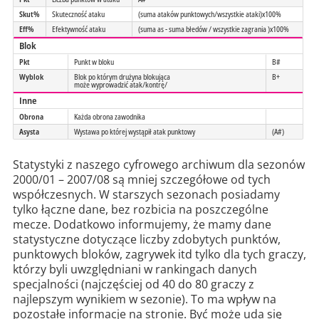
Skut%
Skuteczność ataku
(suma ataków punktowych/wszystkie ataki)x100%
Eff%
Efektywność ataku
(suma as - suma błedów / wszystkie zagrania )x100%
Blok
Pkt
Punkt w bloku
B#
Wyblok
Blok po którym drużyna blokująca
B+
może wyprowadzić atak/kontrę/
Inne
Obrona
Każda obrona zawodnika
Asysta
Wystawa po której wystąpił atak punktowy
(A#)
Statystyki z naszego cyfrowego archiwum dla sezonów
2000/01 – 2007/08 są mniej szczegółowe od tych
współczesnych. W starszych sezonach posiadamy
tylko łączne dane, bez rozbicia na poszczególne
mecze. Dodatkowo informujemy, że mamy dane
statystyczne dotyczące liczby zdobytych punktów,
punktowych bloków, zagrywek itd tylko dla tych graczy,
którzy byli uwzględniani w rankingach danych
specjalności (najczęściej od 40 do 80 graczy z
najlepszym wynikiem w sezonie). To ma wpływ na
pozostałe informacje na stronie. Być może uda się