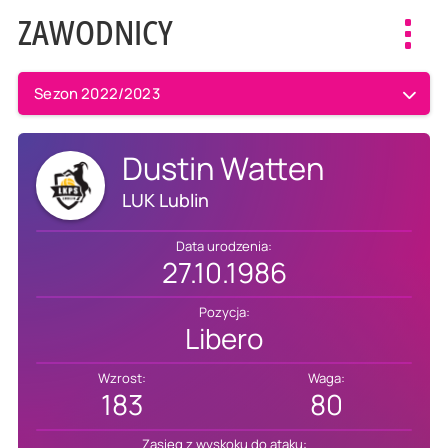
ZAWODNICY
Toggl
navig
Sezon 2022/2023
Dustin Watten
LUK Lublin
Data urodzenia:
27.10.1986
Pozycja:
Libero
Wzrost:
Waga:
183
80
Zasięg z wyskoku do ataku: