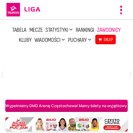
Toggl
navig
TABELA
MECZE
STATYSTYKI
RANKINGI
ZAWODNICY
KLUBY
WIADOMOŚCI
PUCHARY
SKLEP
Niedziela, 10 Maj, 14:45
3
1
Aluron CMC Warta Zawiercie
BOGDANKA LUK Lublin
Wypełniamy DMD Arenę Częstochowa! Mamy bilety na wyjątkowy mecz 