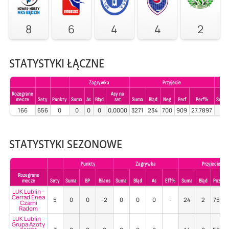
8
6
4
4
2
STATYSTYKI ŁĄCZNE
Zagrywka
Przyjecie
Rozegrane
Asy na
mecze
Sety
Punkty
Suma
As
Błąd
set
Suma
Błąd
Neg
Perf
Perf%
Suma
166
656
0
0
0
0
0,0000
3271
234
700
909
27,7897
1
STATYSTYKI SEZONOWE
Punkty
Zagrywka
Przyjecie
Rozegrane
mecze
Sety
Suma
BP
Bilans
Suma
Błąd
As
Eff%
Suma
Błąd
Poz%
LUK Lublin -
Cerrad Enea
5
0
0
-2
0
0
0
-
24
2
75%
Czarni
Radom
LUK Lublin -
Grupa Azoty