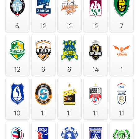
6
12
12
12
7
12
6
6
14
1
10
11
11
11
11