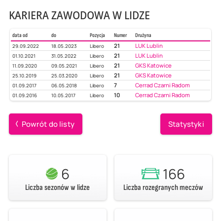
KARIERA ZAWODOWA W LIDZE
data od
do
Pozycja
Numer
Drużyna
21
LUK Lublin
29.09.2022
18.05.2023
Libero
21
LUK Lublin
01.10.2021
31.05.2022
Libero
21
GKS Katowice
11.09.2020
09.05.2021
Libero
21
GKS Katowice
25.10.2019
25.03.2020
Libero
7
Cerrad Czarni Radom
01.09.2017
06.05.2018
Libero
10
Cerrad Czarni Radom
01.09.2016
10.05.2017
Libero
Powrót do listy
Statystyki
6
166
Liczba sezonów w lidze
Liczba rozegranych meczów