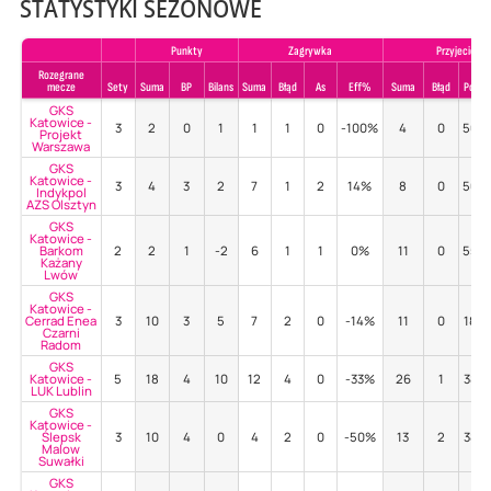
STATYSTYKI SEZONOWE
Punkty
Zagrywka
Przyjecie
Rozegrane
mecze
Sety
Suma
BP
Bilans
Suma
Błąd
As
Eff%
Suma
Błąd
Poz%
GKS
Katowice -
3
2
0
1
1
1
0
-100%
4
0
50%
Projekt
Warszawa
GKS
Katowice -
3
4
3
2
7
1
2
14%
8
0
50%
Indykpol
AZS Olsztyn
GKS
Katowice -
Barkom
2
2
1
-2
6
1
1
0%
11
0
55%
Każany
Lwów
GKS
Katowice -
Cerrad Enea
3
10
3
5
7
2
0
-14%
11
0
18%
Czarni
Radom
GKS
Katowice -
5
18
4
10
12
4
0
-33%
26
1
38%
LUK Lublin
GKS
Katowice -
Ślepsk
3
10
4
0
4
2
0
-50%
13
2
38%
Malow
Suwałki
GKS