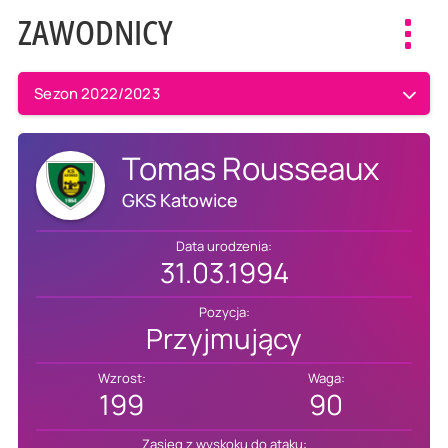
ZAWODNICY
Toggl
navig
Sezon 2022/2023
Tomas Rousseaux
GKS Katowice
Data urodzenia:
31.03.1994
Pozycja:
Przyjmujący
Wzrost:
Waga:
199
90
Zasięg z wyskoku do ataku: