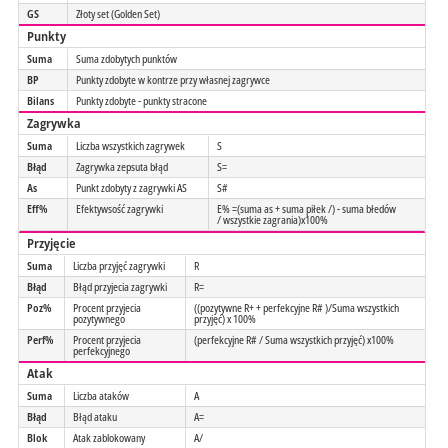
GS
Złoty set (Golden Set)
Punkty
Suma
Suma zdobytych punktów
BP
Punkty zdobyte w kontrze przy własnej zagrywce
Bilans
Punkty zdobyte - punkty stracone
Zagrywka
Suma
Liczba wszystkich zagrywek
S
Błąd
Zagrywka zepsuta błąd
S=
As
Punkt zdobyty z zagrywki AS
S#
Eff%
Efektywsość zagrywki
E% =(suma as + suma piłek /) - suma błedów
/ wszystkie zagrania)x100%
Przyjęcie
Suma
Liczba przyjęć zagrywki
R
Błąd
Błąd przyjecia zagrywki
R=
Poz%
Procent przyjecia
((pozytywne R+ + perfekcyjne R# )/Suma wszystkich
pozytywnego
przyjęć) x 100%
Perf%
Procent przyjecia
(perfekcyjne R# / Suma wszystkich przyjęć) x100%
perfekcyjnego
Atak
Suma
Liczba ataków
A
Błąd
Błąd ataku
A=
Blok
Atak zablokowany
A/