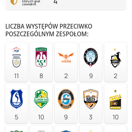
4
których grał
zawodnik
LICZBA WYSTĘPÓW PRZECIWKO
POSZCZEGÓLNYM ZESPOŁOM:
11
8
2
9
2
5
10
9
3
10