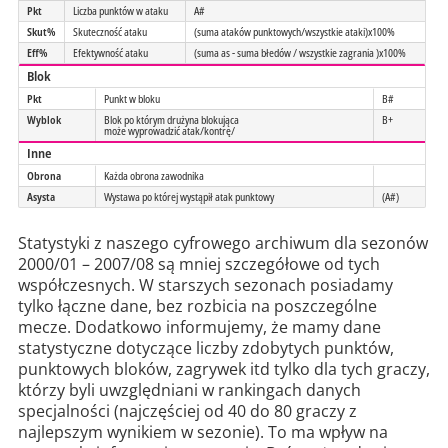
Pkt
Liczba punktów w ataku
A#
Skut%
Skuteczność ataku
(suma ataków punktowych/wszystkie ataki)x100%
Eff%
Efektywność ataku
(suma as - suma błedów / wszystkie zagrania )x100%
Blok
Pkt
Punkt w bloku
B#
Wyblok
Blok po którym drużyna blokująca
B+
może wyprowadzić atak/kontrę/
Inne
Obrona
Każda obrona zawodnika
Asysta
Wystawa po której wystąpił atak punktowy
(A#)
Statystyki z naszego cyfrowego archiwum dla sezonów
2000/01 – 2007/08 są mniej szczegółowe od tych
współczesnych. W starszych sezonach posiadamy
tylko łączne dane, bez rozbicia na poszczególne
mecze. Dodatkowo informujemy, że mamy dane
statystyczne dotyczące liczby zdobytych punktów,
punktowych bloków, zagrywek itd tylko dla tych graczy,
którzy byli uwzględniani w rankingach danych
specjalności (najczęściej od 40 do 80 graczy z
najlepszym wynikiem w sezonie). To ma wpływ na