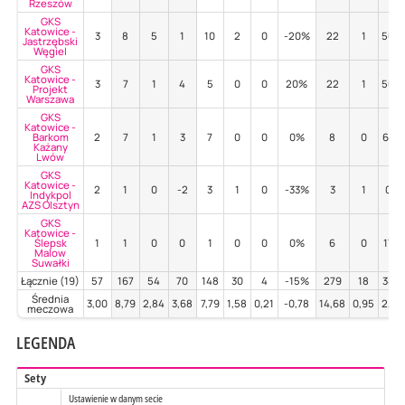
Rzeszów
GKS
Katowice -
3
8
5
1
10
2
0
-20%
22
1
50%
Jastrzębski
Węgiel
GKS
Katowice -
3
7
1
4
5
0
0
20%
22
1
50%
Projekt
Warszawa
GKS
Katowice -
Barkom
2
7
1
3
7
0
0
0%
8
0
63%
Każany
Lwów
GKS
Katowice -
2
1
0
-2
3
1
0
-33%
3
1
0%
Indykpol
AZS Olsztyn
GKS
Katowice -
Ślepsk
1
1
0
0
1
0
0
0%
6
0
17%
Malow
Suwałki
Łącznie (19)
57
167
54
70
148
30
4
-15%
279
18
38%
Średnia
3,00
8,79
2,84
3,68
7,79
1,58
0,21
-0,78
14,68
0,95
2,00
meczowa
LEGENDA
Sety
Ustawienie w danym secie