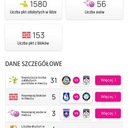
1580
56
Liczba pkt zdobytych w lidze
Liczba asów
153
Liczba pkt z bloków
DANE SZCZEGÓŁOWE
31
Najwyższa liczba
vs
Więcej
zdobytych
punktów w meczu
5
Najwięcej bloków
vs
Więcej
w meczu
3
Najwięcej asów w
vs
Więcej
meczu
Liczba drużyn w