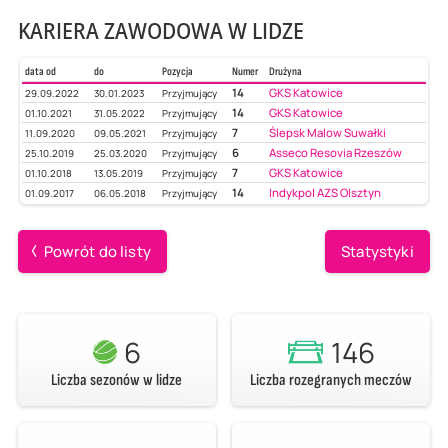
KARIERA ZAWODOWA W LIDZE
data od
do
Pozycja
Numer
Drużyna
14
GKS Katowice
29.09.2022
30.01.2023
Przyjmujący
14
GKS Katowice
01.10.2021
31.05.2022
Przyjmujący
7
Ślepsk Malow Suwałki
11.09.2020
09.05.2021
Przyjmujący
6
Asseco Resovia Rzeszów
25.10.2019
25.03.2020
Przyjmujący
7
GKS Katowice
01.10.2018
13.05.2019
Przyjmujący
14
Indykpol AZS Olsztyn
01.09.2017
06.05.2018
Przyjmujący
Powrót do listy
Statystyki
6
146
Liczba sezonów w lidze
Liczba rozegranych meczów