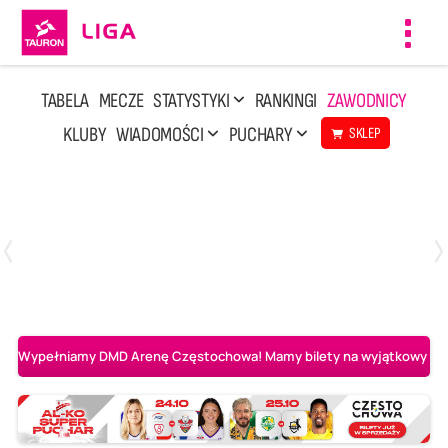
Toggl
navig
TABELA
MECZE
STATYSTYKI
RANKINGI
ZAWODNICY
KLUBY
WIADOMOŚCI
PUCHARY
SKLEP
Poniedziałek, 20 Kwi, 17:30
2
3
Indykpol AZS Olsztyn
PGE GiEK SKRA Bełchatów
Wypełniamy DMD Arenę Częstochowa! Mamy bilety na wyjątkowy mecz 