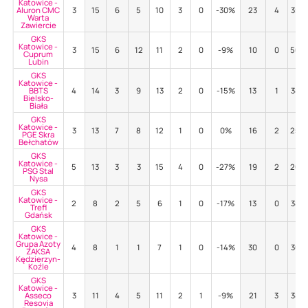
Katowice -
Aluron CMC
3
15
6
5
10
3
0
-30%
23
4
35%
Warta
Zawiercie
GKS
Katowice -
3
15
6
12
11
2
0
-9%
10
0
50%
Cuprum
Lubin
GKS
Katowice -
BBTS
4
14
3
9
13
2
0
-15%
13
1
38%
Bielsko-
Biała
GKS
Katowice -
3
13
7
8
12
1
0
0%
16
2
25%
PGE Skra
Bełchatów
GKS
Katowice -
5
13
3
3
15
4
0
-27%
19
2
26%
PSG Stal
Nysa
GKS
Katowice -
2
8
2
5
6
1
0
-17%
13
0
38%
Trefl
Gdańsk
GKS
Katowice -
Grupa Azoty
4
8
1
1
7
1
0
-14%
30
0
30%
ZAKSA
Kędzierzyn-
Koźle
GKS
Katowice -
Asseco
3
11
4
5
11
2
1
-9%
21
3
38%
Resovia