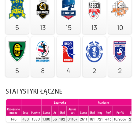
5
13
15
13
10
5
8
4
2
2
STATYSTYKI ŁĄCZNE
Zagrywka
Przyjecie
Rozegrane
Asy na
mecze
Sety
Punkty
Suma
As
Błąd
set
Suma
Błąd
Neg
Perf
Perf%
Suma
146
480
1580
1390
56
182
0,1167
2611
181
721
443
16,9667
296