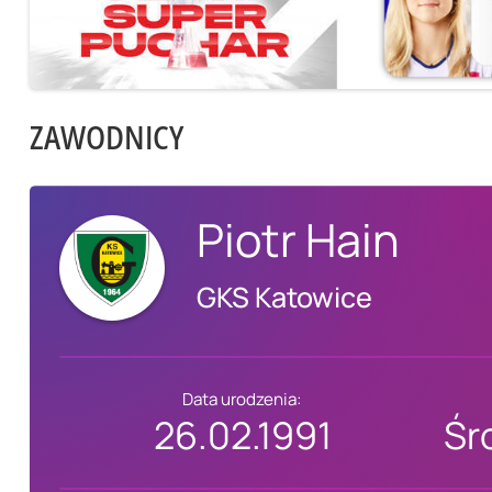
ZAWODNICY
Piotr Hain
GKS Katowice
Data urodzenia:
26.02.1991
Śr