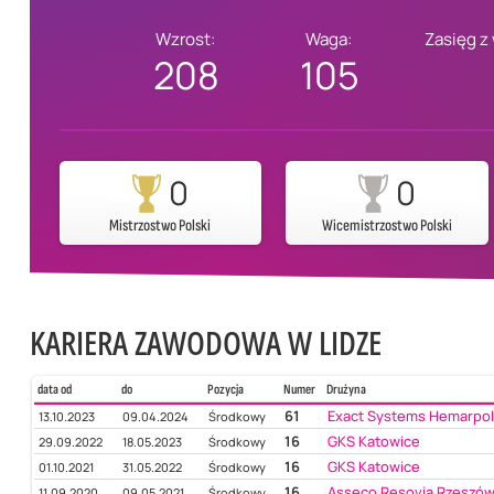
Wzrost:
Waga:
Zasięg z
208
105
0
0
Mistrzostwo Polski
Wicemistrzostwo Polski
KARIERA ZAWODOWA W LIDZE
data od
do
Pozycja
Numer
Drużyna
61
Exact Systems Hemarpo
13.10.2023
09.04.2024
Środkowy
16
GKS Katowice
29.09.2022
18.05.2023
Środkowy
16
GKS Katowice
01.10.2021
31.05.2022
Środkowy
16
Asseco Resovia Rzeszó
11.09.2020
09.05.2021
Środkowy