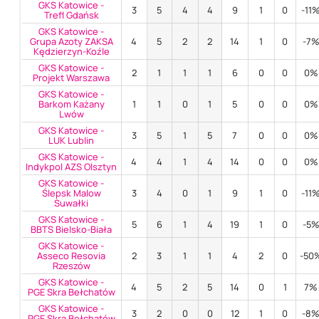
GKS Katowice -
3
5
4
4
9
1
0
-11
Trefl Gdańsk
GKS Katowice -
Grupa Azoty ZAKSA
4
5
2
2
14
1
0
-7
Kędzierzyn-Koźle
GKS Katowice -
2
1
1
1
6
0
0
0%
Projekt Warszawa
GKS Katowice -
Barkom Każany
1
1
0
1
5
0
0
0%
Lwów
GKS Katowice -
3
5
1
5
7
0
0
0%
LUK Lublin
GKS Katowice -
4
4
1
4
14
0
0
0%
Indykpol AZS Olsztyn
GKS Katowice -
Ślepsk Malow
3
4
0
1
9
1
0
-11
Suwałki
GKS Katowice -
5
6
1
4
19
1
0
-5
BBTS Bielsko-Biała
GKS Katowice -
Asseco Resovia
2
3
1
1
4
2
0
-50
Rzeszów
GKS Katowice -
4
5
2
5
14
0
1
7%
PGE Skra Bełchatów
GKS Katowice -
3
2
0
0
12
1
0
-8
PGE Skra Bełchatów