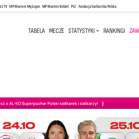
LS TV
MP Masters Mężczyzn
MP Masters Kobiet
PLS
Fundacja Siatkarska Polska
TABELA
MECZE
STATYSTYKI
RANKINGI
ZAW
i, 14:45
Poniedziałek, 27 Kwi, 20:00
3
0
3
2
wiercie
BOGDANKA LUK Lublin
PGE Projekt Warszawa
Ass
o AL-KO Superpuchar Polski siatkarek i siatkarzy!