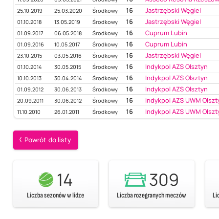
16
Jastrzębski Węgiel
25.10.2019
25.03.2020
Środkowy
16
Jastrzębski Węgiel
01.10.2018
13.05.2019
Środkowy
16
Cuprum Lubin
01.09.2017
06.05.2018
Środkowy
16
Cuprum Lubin
01.09.2016
10.05.2017
Środkowy
16
Jastrzębski Węgiel
23.10.2015
03.05.2016
Środkowy
16
Indykpol AZS Olsztyn
01.10.2014
30.05.2015
Środkowy
16
Indykpol AZS Olsztyn
10.10.2013
30.04.2014
Środkowy
16
Indykpol AZS Olsztyn
01.09.2012
30.06.2013
Środkowy
16
Indykpol AZS UWM Olszt
20.09.2011
30.06.2012
Środkowy
16
Indykpol AZS UWM Olszt
11.10.2010
26.01.2011
Środkowy
Powrót do listy
14
309
Liczba sezonów w lidze
Liczba rozegranych meczów
Li