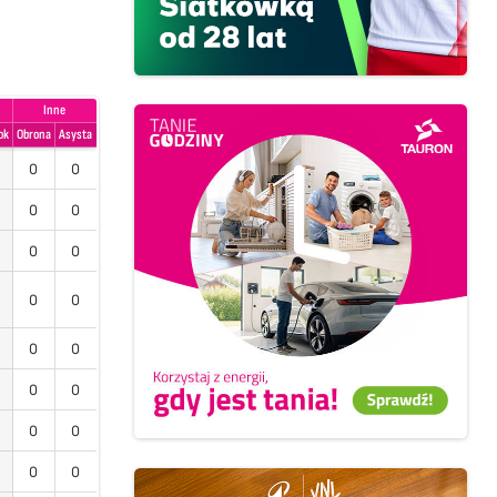
Inne
ok
Obrona
Asysta
0
0
0
0
0
0
0
0
0
0
0
0
0
0
0
0