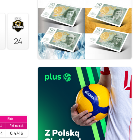
24
Blok
kt
Pkt na set
14
0,4746