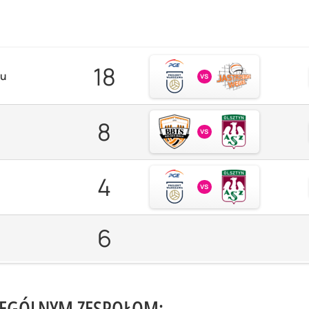
18
zu
vs
8
vs
4
vs
6
ZEGÓLNYM ZESPOŁOM: