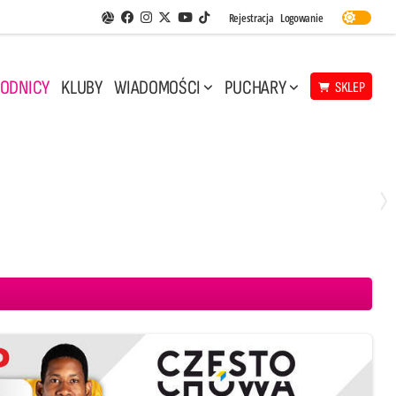
Facebook
Instagram
Twitter
Youtube
Rejestracja
Logowanie
Aplikacja Siatkarskie Ligi
TikTok
ODNICY
KLUBY
WIADOMOŚCI
PUCHARY
SKLEP
Środa, 29 Kwi, 17:30
3
1
eco Resovia Rzeszów
BOGDANKA LUK Lublin
Aluron CMC Warta Zawiercie