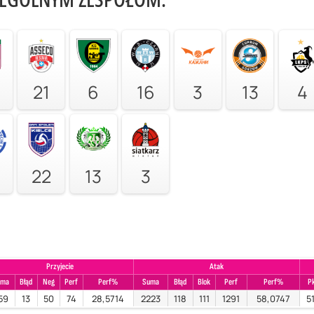
21
6
16
3
13
4
22
13
3
Przyjecie
Atak
uma
Błąd
Neg
Perf
Perf%
Suma
Błąd
Blok
Perf
Perf%
P
59
13
50
74
28,5714
2223
118
111
1291
58,0747
5