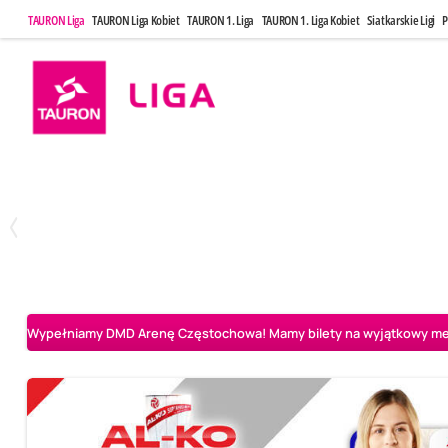
TAURON Liga
TAURON Liga Kobiet
TAURON 1. Liga
TAURON 1. Liga Kobiet
Siatkarskie Ligi
P
Poniedziałek, 20 Kwi, 17:30
Sobota, 25 Kw
2
3
Indykpol AZS Olsztyn
PGE GiEK SKRA Bełchatów
Aluron CMC Warta Za
Wypełniamy DMD Arenę Częstochowa! Mamy bilety na wyjątkowy mecz 