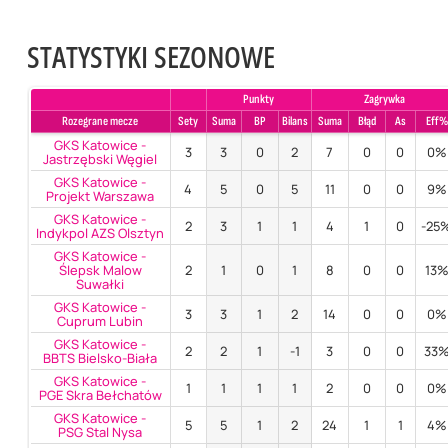
STATYSTYKI SEZONOWE
Punkty
Zagrywka
Rozegrane mecze
Sety
Suma
BP
Bilans
Suma
Błąd
As
Eff%
GKS Katowice -
3
3
0
2
7
0
0
0%
Jastrzębski Węgiel
GKS Katowice -
4
5
0
5
11
0
0
9%
Projekt Warszawa
GKS Katowice -
2
3
1
1
4
1
0
-25
Indykpol AZS Olsztyn
GKS Katowice -
Ślepsk Malow
2
1
0
1
8
0
0
13
Suwałki
GKS Katowice -
3
3
1
2
14
0
0
0%
Cuprum Lubin
GKS Katowice -
2
2
1
-1
3
0
0
33
BBTS Bielsko-Biała
GKS Katowice -
1
1
1
1
2
0
0
0%
PGE Skra Bełchatów
GKS Katowice -
5
5
1
2
24
1
1
4%
PSG Stal Nysa