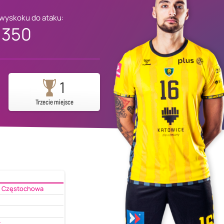
 wyskoku do ataku:
350
1
Trzecie miejsce
l Częstochowa
w