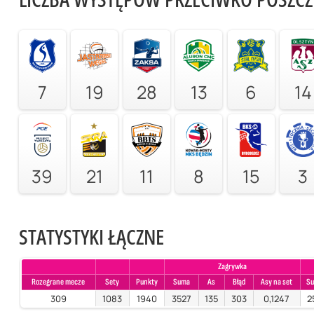
7
19
28
13
6
14
39
21
11
8
15
3
STATYSTYKI ŁĄCZNE
Zagrywka
Rozegrane mecze
Sety
Punkty
Suma
As
Błąd
Asy na set
S
309
1083
1940
3527
135
303
0,1247
2