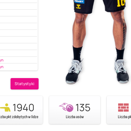
yn
yn
Statystyki
1940
135
czba pkt zdobytych w lidze
Liczba asów
Liczba p