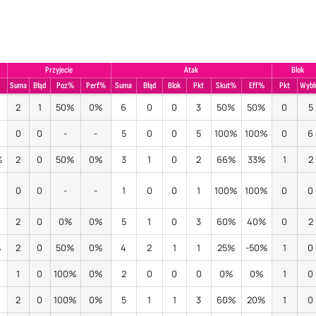
Przyjecie
Atak
Blok
Suma
Błąd
Poz%
Perf%
Suma
Błąd
Blok
Pkt
Skut%
Eff%
Pkt
Wybl
2
1
50%
0%
6
0
0
3
50%
50%
0
5
0
0
-
-
5
0
0
5
100%
100%
0
6
%
2
0
50%
0%
3
1
0
2
66%
33%
1
2
%
0
0
-
-
1
0
0
1
100%
100%
0
0
2
0
0%
0%
5
1
0
3
60%
40%
0
2
%
2
0
50%
0%
4
2
1
1
25%
-50%
1
0
1
0
100%
0%
2
0
0
0
0%
0%
1
0
2
0
100%
0%
5
1
1
3
60%
20%
1
0