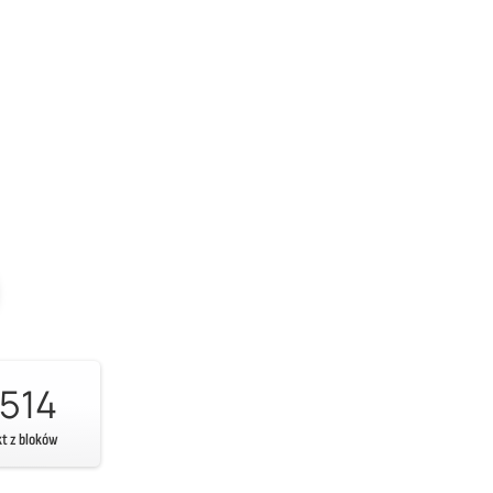
514
kt z bloków