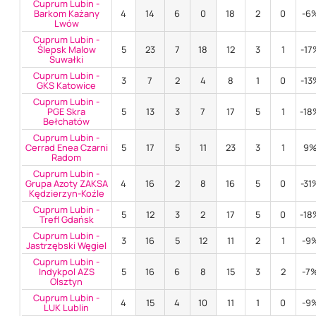
Cuprum Lubin -
Barkom Każany
4
14
6
0
18
2
0
-6
Lwów
Cuprum Lubin -
Ślepsk Malow
5
23
7
18
12
3
1
-17
Suwałki
Cuprum Lubin -
3
7
2
4
8
1
0
-13
GKS Katowice
Cuprum Lubin -
PGE Skra
5
13
3
7
17
5
1
-18
Bełchatów
Cuprum Lubin -
Cerrad Enea Czarni
5
17
5
11
23
3
1
9
Radom
Cuprum Lubin -
Grupa Azoty ZAKSA
4
16
2
8
16
5
0
-31
Kędzierzyn-Koźle
Cuprum Lubin -
5
12
3
2
17
5
0
-18
Trefl Gdańsk
Cuprum Lubin -
3
16
5
12
11
2
1
-9
Jastrzębski Węgiel
Cuprum Lubin -
Indykpol AZS
5
16
6
8
15
3
2
-7
Olsztyn
Cuprum Lubin -
4
15
4
10
11
1
0
-9
LUK Lublin