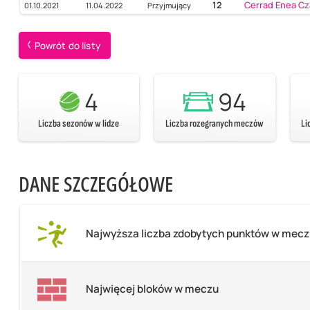
12
Cerrad Enea Cz
01.10.2021
11.04.2022
Przyjmujący
Powrót do listy
4
94
Liczba sezonów w lidze
Liczba rozegranych meczów
Li
DANE SZCZEGÓŁOWE
Najwyższa liczba zdobytych punktów w mec
Najwięcej bloków w meczu