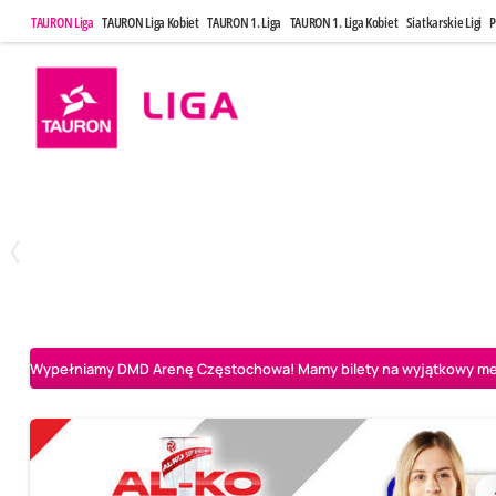
TAURON Liga
TAURON Liga Kobiet
TAURON 1. Liga
TAURON 1. Liga Kobiet
Siatkarskie Ligi
P
Poniedziałek, 20 Kwi, 17:30
Sobota, 25 Kw
2
3
Indykpol AZS Olsztyn
PGE GiEK SKRA Bełchatów
Aluron CMC Warta Za
Wypełniamy DMD Arenę Częstochowa! Mamy bilety na wyjątkowy mecz 