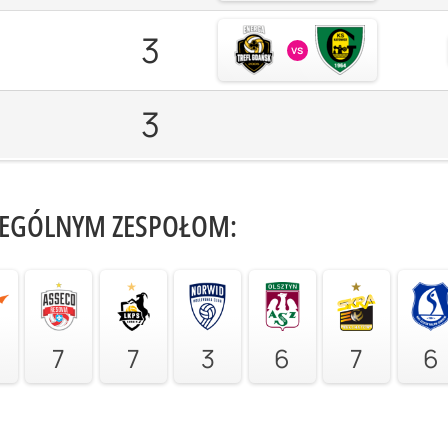
3
vs
3
ZEGÓLNYM ZESPOŁOM:
7
7
3
6
7
6