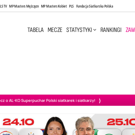
LS TV
MP Masters Mężczyzn
MP Masters Kobiet
PLS
Fundacja Siatkarska Polska
TABELA
MECZE
STATYSTYKI
RANKINGI
ZAW
i, 14:45
Poniedziałek, 27 Kwi, 20:00
3
0
3
2
wiercie
BOGDANKA LUK Lublin
PGE Projekt Warszawa
Ass
o AL-KO Superpuchar Polski siatkarek i siatkarzy!