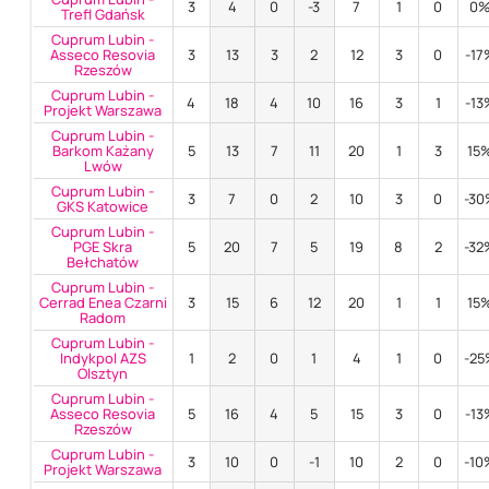
3
4
0
-3
7
1
0
0
Trefl Gdańsk
Cuprum Lubin -
Asseco Resovia
3
13
3
2
12
3
0
-17
Rzeszów
Cuprum Lubin -
4
18
4
10
16
3
1
-13
Projekt Warszawa
Cuprum Lubin -
Barkom Każany
5
13
7
11
20
1
3
15
Lwów
Cuprum Lubin -
3
7
0
2
10
3
0
-3
GKS Katowice
Cuprum Lubin -
PGE Skra
5
20
7
5
19
8
2
-32
Bełchatów
Cuprum Lubin -
Cerrad Enea Czarni
3
15
6
12
20
1
1
15
Radom
Cuprum Lubin -
Indykpol AZS
1
2
0
1
4
1
0
-2
Olsztyn
Cuprum Lubin -
Asseco Resovia
5
16
4
5
15
3
0
-13
Rzeszów
Cuprum Lubin -
3
10
0
-1
10
2
0
-10
Projekt Warszawa