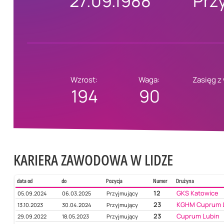
27.09.1988
Prz
Wzrost:
Waga:
Zasięg z
194
90
KARIERA ZAWODOWA W LIDZE
data od
do
Pozycja
Numer
Drużyna
12
GKS Katowice
05.09.2024
06.03.2025
Przyjmujący
23
KGHM Cuprum 
13.10.2023
30.04.2024
Przyjmujący
23
Cuprum Lubin
29.09.2022
18.05.2023
Przyjmujący