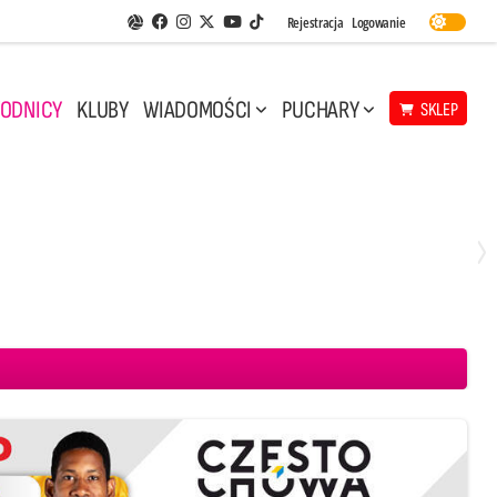
Facebook
Instagram
Twitter
Youtube
Rejestracja
Logowanie
Aplikacja Siatkarskie Ligi
TikTok
ODNICY
KLUBY
WIADOMOŚCI
PUCHARY
SKLEP
Środa, 29 Kwi, 17:30
3
1
eco Resovia Rzeszów
BOGDANKA LUK Lublin
Aluron CMC Warta Zawiercie