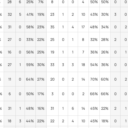
%
28
6
25%
7%
8
0
0
4
50%
50%
0
0
%
32
5
41%
19%
23
1
2
10
43%
30%
3
0
%
31
0
58%
23%
35
1
4
17
48%
34%
0
2
%
27
0
33%
22%
25
0
1
8
32%
28%
2
0
0%
16
0
56%
25%
19
1
1
7
36%
26%
0
1
%
27
1
59%
30%
33
3
3
18
54%
36%
0
0
%
11
0
64%
27%
20
0
2
14
70%
60%
0
2
5%
6
0
50%
17%
3
0
0
2
66%
66%
0
0
%
31
1
48%
16%
31
1
6
14
45%
22%
2
1
%
18
3
44%
22%
22
2
4
10
45%
18%
0
1