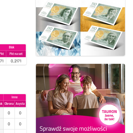
Blok
Pkt
Pkt na set
71
0,2171
Inne
ok
Obrona
Asysta
0
0
0
0