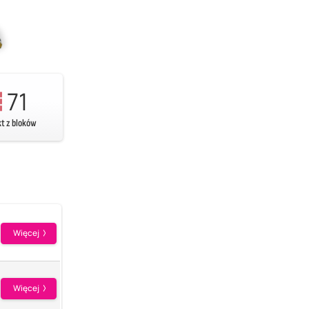
71
kt z bloków
Więcej
Więcej