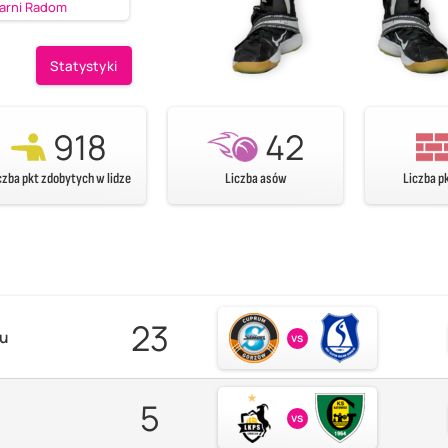
arni Radom
Statystyki
918
42
czba pkt zdobytych w lidze
Liczba asów
Liczba p
23
zu
vs
5
vs