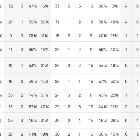
%
32
3
47%
16%
33
3
6
10
30%
3%
4
0
%
27
1
59%
30%
31
1
2
18
58%
48%
4
0
%
9
0
78%
11%
15
2
2
6
40%
13%
1
1
%
11
0
55%
18%
20
1
2
11
55%
40%
1
0
%
19
1
53%
21%
25
2
2
16
64%
48%
0
0
%
16
2
69%
13%
28
1
1
16
57%
50%
0
1
%
36
2
44%
31%
24
3
2
11
45%
25%
1
1
%
15
0
67%
40%
29
2
6
13
44%
17%
2
0
%
26
3
46%
31%
30
2
4
14
46%
26%
0
1
%
27
2
41%
19%
30
2
1
15
50%
40%
0
3