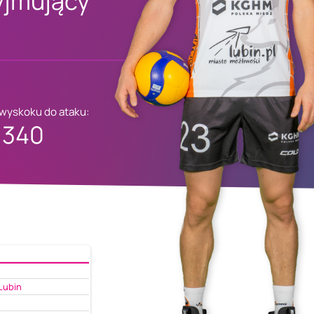
yjmujący
 wyskoku do ataku:
340
Lubin