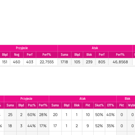
Przyjecie
Atak
Błąd
Neg
Perf
Perf%
Suma
Błąd
Blok
Perf
Perf%
151
460
403
22,7555
1718
105
239
805
46,8568
Przyjecie
Atak
Blok
%
Suma
Błąd
Poz%
Perf%
Suma
Błąd
Blok
Pkt
Skut%
Eff%
Pkt
Wybl
%
25
2
60%
28%
20
1
1
10
50%
40%
0
0
%
18
3
44%
17%
17
1
2
9
52%
35%
0
0