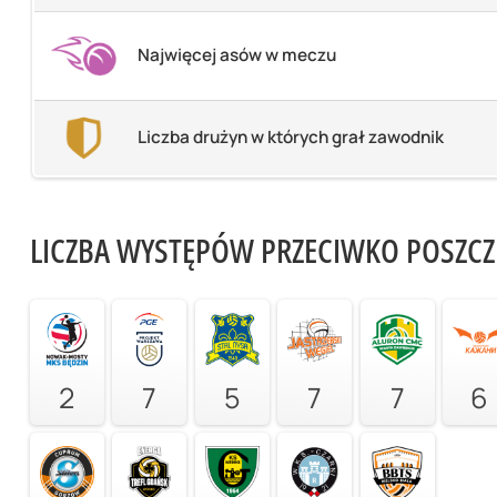
Najwięcej asów w meczu
Liczba drużyn w których grał zawodnik
LICZBA WYSTĘPÓW PRZECIWKO POSZC
2
7
5
7
7
6