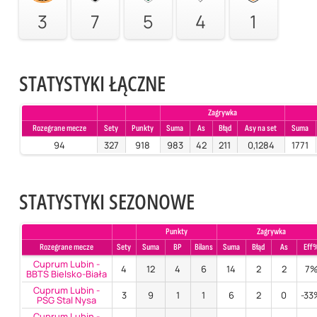
3
7
5
4
1
STATYSTYKI ŁĄCZNE
Zagrywka
Rozegrane mecze
Sety
Punkty
Suma
As
Błąd
Asy na set
Suma
94
327
918
983
42
211
0,1284
1771
STATYSTYKI SEZONOWE
Punkty
Zagrywka
Rozegrane mecze
Sety
Suma
BP
Bilans
Suma
Błąd
As
Eff
Cuprum Lubin -
4
12
4
6
14
2
2
7
BBTS Bielsko-Biała
Cuprum Lubin -
3
9
1
1
6
2
0
-33
PSG Stal Nysa
Cuprum Lubin -