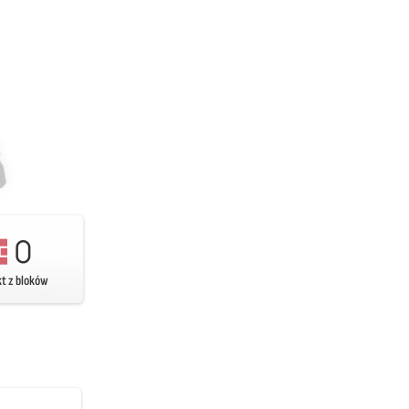
0
kt z bloków