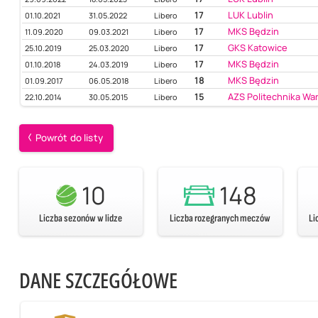
17
LUK Lublin
01.10.2021
31.05.2022
Libero
17
MKS Będzin
11.09.2020
09.03.2021
Libero
17
GKS Katowice
25.10.2019
25.03.2020
Libero
17
MKS Będzin
01.10.2018
24.03.2019
Libero
18
MKS Będzin
01.09.2017
06.05.2018
Libero
15
AZS Politechnika Wa
22.10.2014
30.05.2015
Libero
Powrót do listy
10
148
Liczba sezonów w lidze
Liczba rozegranych meczów
Li
DANE SZCZEGÓŁOWE