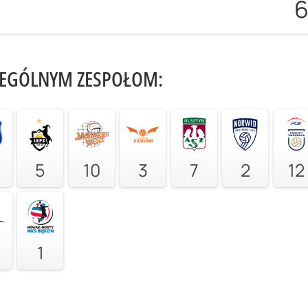
ZEGÓLNYM ZESPOŁOM:
5
10
3
7
2
12
1