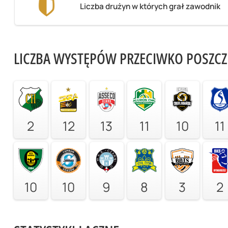
Liczba drużyn w których grał zawodnik
LICZBA WYSTĘPÓW PRZECIWKO POSZC
2
12
13
11
10
11
10
10
9
8
3
2