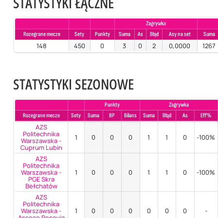
STATYSTYKI ŁĄCZNE
Zagrywka
Rozegrane mecze
Sety
Punkty
Suma
As
Błąd
Asy na set
Suma
148
450
0
3
0
2
0,0000
1267
STATYSTYKI SEZONOWE
Punkty
Zagrywka
Rozegrane mecze
Sety
Suma
BP
Bilans
Suma
Błąd
As
Eff%
AZS
Politechnika
1
0
0
0
1
1
0
-100%
Warszawska -
Cuprum Lubin
AZS
Politechnika
Warszawska -
1
0
0
0
1
1
0
-100%
PGE Skra
Bełchatów
AZS
Politechnika
Warszawska -
1
0
0
0
0
0
0
-
Asseco Resovia