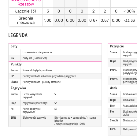
Rzeszów
Łącznie (3)
3
0
0
0
2
2
0
-100%
Średnia
1,00
0,00
0,00
0,00
0,67
0,67
0,00
-33,33
meczowa
LEGENDA
Sety
Przyjęcie
Ustawienie w danym secie
Suma
Liczba przyję
zagrywki
GS
Złoty set (Golden Set)
Błąd
Błąd przyjeci
Punkty
zagrywki
Poz%
Procent przy
Suma
Suma zdobytych punktów
pozytywneg
BP
Punkty zdobyte w kontrze przy własnej zagrywce
Perf%
Procent przy
Bilans
Punkty zdobyte - punkty stracone
perfekcyjne
Zagrywka
Atak
Suma
Liczba wszystkich
S
Suma
Liczba atak
zagrywek
Błąd
Błąd ataku
Błąd
Zagrywka zepsuta błąd
S=
Blok
Atak zablok
As
Punkt zdobyty z
S#
Pkt
Liczba punk
zagrywki AS
ataku
Eff%
Efektywsość zagrywki
E% =(suma as + suma piłek /) - suma
Skut%
Skuteczność
błedów
/ wszystkie zagrania)x100%
Eff%
Efektywność