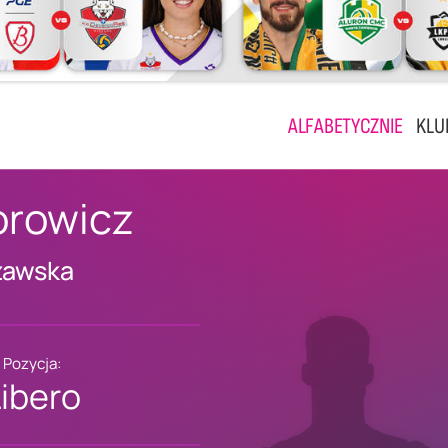
ALFABETYCZNIE
KLU
rowicz
zawska
Pozycja:
Libero