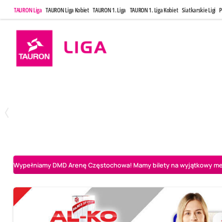
TAURON Liga
TAURON Liga Kobiet
TAURON 1. Liga
TAURON 1. Liga Kobiet
Siatkarskie Ligi
P
Poniedziałek, 20 Kwi, 17:30
Sobota, 25 Kw
2
3
Indykpol AZS Olsztyn
PGE GiEK SKRA Bełchatów
Aluron CMC Warta Za
Wypełniamy DMD Arenę Częstochowa! Mamy bilety na wyjątkowy mecz 