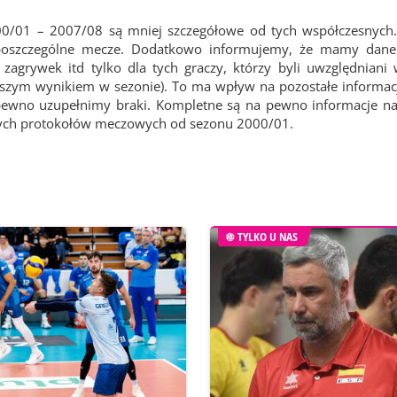
00/01 – 2007/08 są mniej szczegółowe od tych współczesnych.
 poszczególne mecze. Dodatkowo informujemy, że mamy dane 
agrywek itd tylko dla tych graczy, którzy byli uwzględniani
epszym wynikiem w sezonie). To ma wpływ na pozostałe informacj
pewno uzupełnimy braki. Kompletne są na pewno informacje na
wych protokołów meczowych od sezonu 2000/01.
TYLKO U NAS