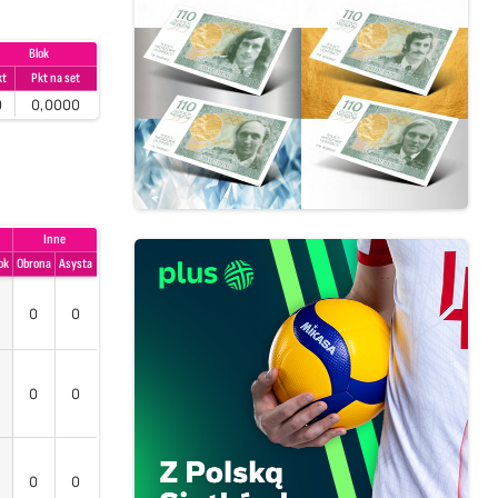
Blok
kt
Pkt na set
0
0,0000
Inne
ok
Obrona
Asysta
0
0
0
0
0
0