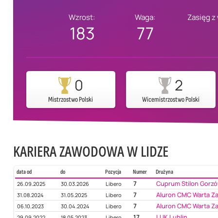
Wzrost:
Waga:
Zasięg z
183
77
0
2
Mistrzostwo Polski
Wicemistrzostwo Polski
KARIERA ZAWODOWA W LIDZE
data od
do
Pozycja
Numer
Drużyna
7
Cuprum Stilon Gorz
26.09.2025
30.03.2026
Libero
7
Aluron CMC Warta Za
31.08.2024
31.05.2025
Libero
7
Aluron CMC Warta Za
06.10.2023
30.04.2024
Libero
17
LUK Lublin
29.09.2022
18.05.2023
Libero