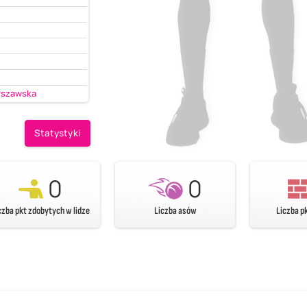
rszawska
Statystyki
0
0
czba pkt zdobytych w lidze
Liczba asów
Liczba p