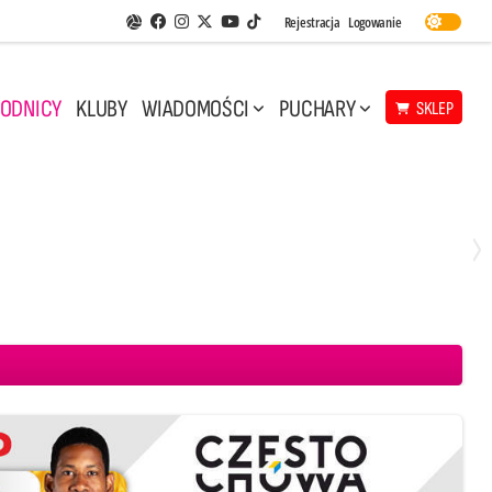
Facebook
Instagram
Twitter
Youtube
Rejestracja
Logowanie
Aplikacja Siatkarskie Ligi
TikTok
ODNICY
KLUBY
WIADOMOŚCI
PUCHARY
SKLEP
Środa, 29 Kwi, 17:30
3
1
eco Resovia Rzeszów
BOGDANKA LUK Lublin
Aluron CMC Warta Zawiercie