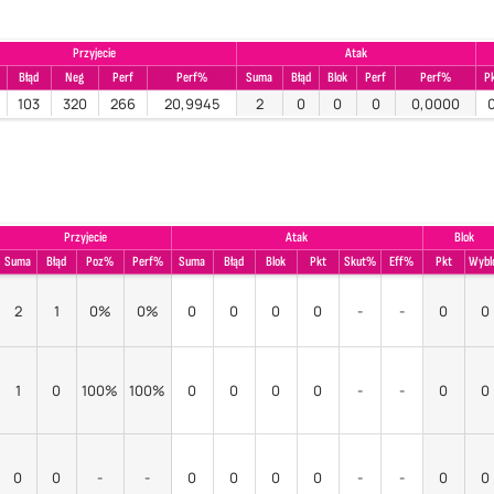
Przyjecie
Atak
Błąd
Neg
Perf
Perf%
Suma
Błąd
Blok
Perf
Perf%
P
103
320
266
20,9945
2
0
0
0
0,0000
Przyjecie
Atak
Blok
Suma
Błąd
Poz%
Perf%
Suma
Błąd
Blok
Pkt
Skut%
Eff%
Pkt
Wybl
2
1
0%
0%
0
0
0
0
-
-
0
0
1
0
100%
100%
0
0
0
0
-
-
0
0
0
0
-
-
0
0
0
0
-
-
0
0