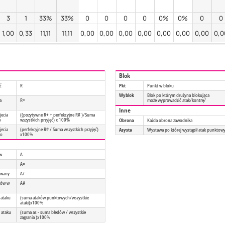
3
1
33%
33%
0
0
0
0
0%
0%
0
0
1,00
0,33
11,11
11,11
0,00
0,00
0,00
0,00
0,00
0,00
0,00
0,0
Blok
ć
R
Pkt
Punkt w bloku
Wyblok
Blok po którym drużyna blokująca
a
R=
może wyprowadzić atak/kontrę/
Inne
jecia
((pozytywne R+ + perfekcyjne R# )/Suma
o
wszystkich przyjęć) x 100%
Obrona
Każda obrona zawodnika
jecia
(perfekcyjne R# / Suma wszystkich przyjęć)
Asysta
Wystawa po której wystąpił atak punktow
go
x100%
ów
A
A=
owany
A/
tów w
A#
 ataku
(suma ataków punktowych/wszystkie
ataki)x100%
 ataku
(suma as - suma błedów / wszystkie
zagrania )x100%