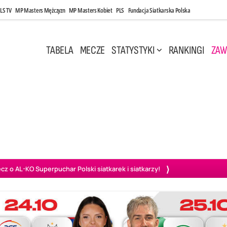
LS TV
MP Masters Mężczyzn
MP Masters Kobiet
PLS
Fundacja Siatkarska Polska
TABELA
MECZE
STATYSTYKI
RANKINGI
ZAW
i, 14:45
Poniedziałek, 27 Kwi, 20:00
3
0
3
2
wiercie
BOGDANKA LUK Lublin
PGE Projekt Warszawa
Ass
o AL-KO Superpuchar Polski siatkarek i siatkarzy!