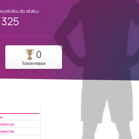
 wyskoku do ataku:
325
0
Trzecie miejsce
ów
wiercie
wiercie