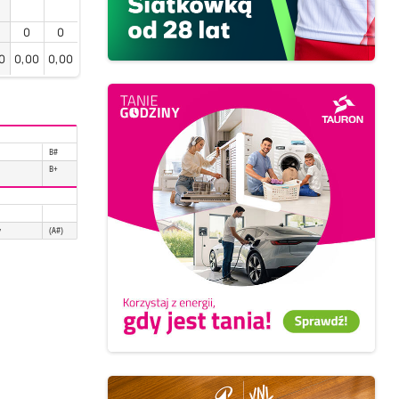
0
0
0
0,00
0,00
B#
B+
y
(A#)