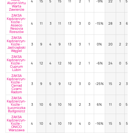
4
15
5
15
11
2
1
-9%
22
1
55%
Aluron Virtu
Warta
Zawiercie
ZAKSA
Kędzierzyn-
Koźle -
4
11
3
11
13
3
0
-15%
28
3
61%
Asseco
Resovia
Rzeszów
ZAKSA
Kędzierzyn-
Koźle -
3
9
4
9
13
3
1
0%
20
2
20%
Jastrzębski
Węgiel
ZAKSA
Kędzierzyn-
Koźle -
4
12
4
12
16
2
1
-6%
24
0
58%
Cuprum
Lubin
ZAKSA
Kędzierzyn-
Koźle -
3
9
5
9
12
3
0
-25%
15
2
33%
Cerrad
Czarni
Radom
ZAKSA
Kędzierzyn-
Koźle -
3
10
6
10
16
2
3
6%
11
0
55%
Łuczniczka
Bydgoszcz
ZAKSA
Kędzierzyn-
Koźle -
4
10
4
10
19
4
0
-16%
15
5
53%
ONICO
Warszawa