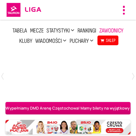
Toggl
navig
TABELA
MECZE
STATYSTYKI
RANKINGI
ZAWODNICY
KLUBY
WIADOMOŚCI
PUCHARY
SKLEP
Sobota, 8 Sie, 10:00
2
0
Ślepsk Malow Suwałki
PGE Projekt Warszawa
Wypełniamy DMD Arenę Częstochowa! Mamy bilety na wyjątkowy mecz 