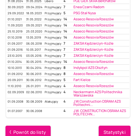
4
PGE GiEK SKRA Bełchatów
31.08.2024
31.05.2025
Libero
7
Enea Czarni Radom
30.09.2023
09.04.2024
Przyjmujący
5
PSG Stal Nysa
29.09.2022
18.05.2023
Przyjmujący
14
Asseco Resovia Rzeszów
01.10.2021
31.05.2022
Przyjmujący
14
Asseco Resovia Rzeszów
11.09.2020
09.05.2021
Przyjmujący
14
Asseco Resovia Rzeszów
25.10.2019
25.03.2020
Przyjmujący
14
Asseco Resovia Rzeszów
01.10.2018
13.05.2019
Przyjmujący
7
ZAKSA Kędzierzyn-Koźle
01.09.2017
06.05.2018
Przyjmujący
7
ZAKSA Kędzierzyn-Koźle
01.09.2016
10.05.2017
Przyjmujący
7
ZAKSA Kędzierzyn-Koźle
23.10.2015
03.05.2016
Przyjmujący
14
Asseco Resovia Rzeszów
01.10.2014
30.05.2015
Przyjmujący
8
Indykpol AZS Olsztyn
10.10.2013
30.04.2014
Przyjmujący
8
Asseco Resovia Rzeszów
01.09.2012
30.06.2013
Przyjmujący
5
Fart Kielce
20.09.2011
30.06.2012
Przyjmujący
4
Asseco Resovia Rzeszów
11.10.2010
26.01.2011
Przyjmujący
4
Neckermann AZS Politechnika
02.09.2009
02.06.2010
Przyjmujący
Warszawska
4
J.W.Construction OSRAM AZS
01.09.2008
30.08.2009
Atakujący
Politechni...
4
J.W. CONSTRUCTION OSRAM AZS
01.07.2007
30.06.2008
POLITECHN...
Powrót do listy
Statystyki