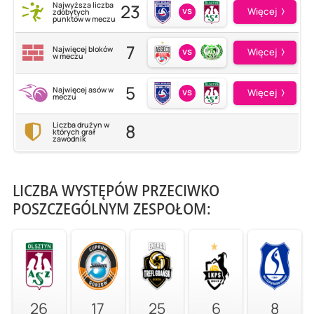
23
Najwyższa liczba
vs
Więcej
zdobytych
punktów w meczu
7
Najwięcej bloków
vs
Więcej
w meczu
5
Najwięcej asów w
vs
Więcej
meczu
8
Liczba drużyn w
których grał
zawodnik
LICZBA WYSTĘPÓW PRZECIWKO
POSZCZEGÓLNYM ZESPOŁOM:
26
17
25
6
8