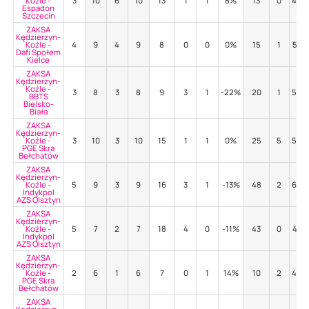
Koźle -
3
10
6
10
13
1
1
8%
13
0
46%
Espadon
Szczecin
ZAKSA
Kędzierzyn-
Koźle -
4
9
4
9
8
0
0
0%
15
1
53%
Dafi Społem
Kielce
ZAKSA
Kędzierzyn-
Koźle -
3
8
3
8
9
3
1
-22%
20
1
50%
BBTS
Bielsko-
Biała
ZAKSA
Kędzierzyn-
Koźle -
3
10
3
10
15
1
1
0%
25
5
52%
PGE Skra
Bełchatów
ZAKSA
Kędzierzyn-
Koźle -
5
9
3
9
16
3
1
-13%
48
2
65%
Indykpol
AZS Olsztyn
ZAKSA
Kędzierzyn-
Koźle -
5
7
2
7
18
4
0
-11%
43
0
47%
Indykpol
AZS Olsztyn
ZAKSA
Kędzierzyn-
Koźle -
2
6
1
6
7
0
1
14%
10
2
40%
PGE Skra
Bełchatów
ZAKSA