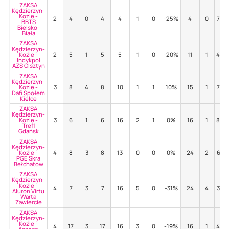
ZAKSA
Kędzierzyn-
Koźle -
2
4
0
4
4
1
0
-25%
4
0
75%
BBTS
Bielsko-
Biała
ZAKSA
Kędzierzyn-
Koźle -
2
5
1
5
5
1
0
-20%
11
1
45%
Indykpol
AZS Olsztyn
ZAKSA
Kędzierzyn-
Koźle -
3
8
4
8
10
1
1
10%
15
1
73%
Dafi Społem
Kielce
ZAKSA
Kędzierzyn-
Koźle -
3
6
1
6
16
2
1
0%
16
1
88%
Trefl
Gdańsk
ZAKSA
Kędzierzyn-
Koźle -
4
8
3
8
13
0
0
0%
24
2
63%
PGE Skra
Bełchatów
ZAKSA
Kędzierzyn-
Koźle -
4
7
3
7
16
5
0
-31%
24
4
38%
Aluron Virtu
Warta
Zawiercie
ZAKSA
Kędzierzyn-
Koźle -
4
17
3
17
16
3
0
-19%
16
1
44%