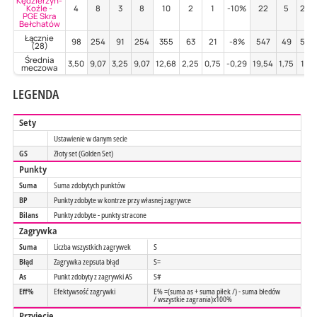
Kędzierzyn-
Koźle -
4
8
3
8
10
2
1
-10%
22
5
27%
PGE Skra
Bełchatów
Łącznie
98
254
91
254
355
63
21
-8%
547
49
51%
(28)
Średnia
3,50
9,07
3,25
9,07
12,68
2,25
0,75
-0,29
19,54
1,75
1,83
meczowa
LEGENDA
Sety
Ustawienie w danym secie
GS
Złoty set (Golden Set)
Punkty
Suma
Suma zdobytych punktów
BP
Punkty zdobyte w kontrze przy własnej zagrywce
Bilans
Punkty zdobyte - punkty stracone
Zagrywka
Suma
Liczba wszystkich zagrywek
S
Błąd
Zagrywka zepsuta błąd
S=
As
Punkt zdobyty z zagrywki AS
S#
Eff%
Efektywsość zagrywki
E% =(suma as + suma piłek /) - suma błedów
/ wszystkie zagrania)x100%
Przyjęcie