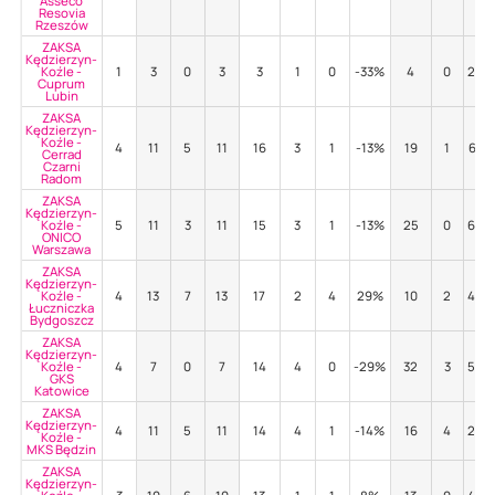
Asseco
Resovia
Rzeszów
ZAKSA
Kędzierzyn-
Koźle -
1
3
0
3
3
1
0
-33%
4
0
25%
Cuprum
Lubin
ZAKSA
Kędzierzyn-
Koźle -
4
11
5
11
16
3
1
-13%
19
1
63%
Cerrad
Czarni
Radom
ZAKSA
Kędzierzyn-
Koźle -
5
11
3
11
15
3
1
-13%
25
0
60%
ONICO
Warszawa
ZAKSA
Kędzierzyn-
Koźle -
4
13
7
13
17
2
4
29%
10
2
40%
Łuczniczka
Bydgoszcz
ZAKSA
Kędzierzyn-
Koźle -
4
7
0
7
14
4
0
-29%
32
3
50%
GKS
Katowice
ZAKSA
Kędzierzyn-
4
11
5
11
14
4
1
-14%
16
4
25%
Koźle -
MKS Będzin
ZAKSA
Kędzierzyn-