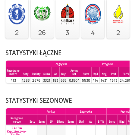
2
26
3
4
2
STATYSTYKI ŁĄCZNE
Zagrywka
Przyjecie
Rozegrane
Asy na
mecze
Sety
Punkty
Suma
As
Błąd
set
Suma
Błąd
Neg
Perf
Perf%
413
1283
2576
3321
193
635
0,1504
5530
414
1431
1343
24,2857
STATYSTYKI SEZONOWE
Punkty
Zagrywka
Przyjecie
Rozegrane
mecze
Sety
Suma
BP
Bilans
Suma
Błąd
As
Eff%
Suma
Błąd
Poz%
ZAKSA
Kędzierzyn-
Koźle -