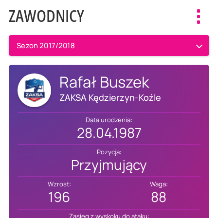
ZAWODNICY
Toggl
navig
Sezon 2017/2018
Rafał Buszek
ZAKSA Kędzierzyn-Koźle
Data urodzenia:
28.04.1987
Pozycja:
Przyjmujący
Wzrost:
Waga:
196
88
Zasięg z wyskoku do ataku: