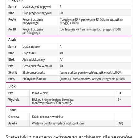
Suma
Liczba przyjęć zagrywki
R
Błąd
Błąd przyjecia zagrywki
R=
Poz%
Procent przyjecia
((pozytywne R+ + perfekcyjne R# )/Suma wszystkich
pozytywnego
przyjęć) x 100%
Perf%
Procent przyjecia
(perfekcyjne R# / Suma wszystkich przyjęć) x100%
perfekcyjnego
Atak
Suma
Liczba ataków
A
Błąd
Błąd ataku
A=
Blok
Atak zablokowany
A/
Pkt
Liczba punktów w ataku
A#
Skut%
Skuteczność ataku
(suma ataków punktowych/wszystkie ataki)x100%
Eff%
Efektywność ataku
(suma as - suma błedów / wszystkie zagrania )x100%
Blok
Pkt
Punkt w bloku
B#
Wyblok
Blok po którym drużyna blokująca
B+
może wyprowadzić atak/kontrę/
Inne
Obrona
Każda obrona zawodnika
Asysta
Wystawa po której wystąpił atak punktowy
(A#)
Statystyki z naszego cyfrowego archiwum dla sezonów