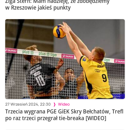
Žiga Štern: Mam nadzieję, że zdobędziemy
w Rzeszowie jakieś punkty
27 Wrzesień 2024, 22:30
Wideo
Trzecia wygrana PGE GiEK Skry Bełchatów, Trefl
po raz trzeci przegrał tie-breaka [WIDEO]