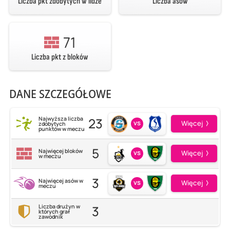
Liczba pkt zdobytych w lidze
Liczba asów
71
Liczba pkt z bloków
DANE SZCZEGÓŁOWE
23
Najwyższa liczba
vs
Więcej
zdobytych
punktów w meczu
5
Najwięcej bloków
vs
Więcej
w meczu
3
Najwięcej asów w
vs
Więcej
meczu
3
Liczba drużyn w
których grał
zawodnik