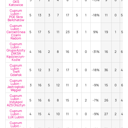
GKS
Katowice
Cuprum
Lubin -
5
13
3
7
17
5
1
-18%
11
0
55%
PGE Skra
Bełchatów
Cuprum
Lubin -
Cerrad Enea
5
17
5
11
23
3
1
9%
19
1
53%
Czarni
Radom
Cuprum
Lubin -
Grupa Azoty
4
16
2
8
16
5
0
-31%
16
2
69%
ZAKSA
Kędzierzyn-
Koźle
Cuprum
Lubin -
5
12
3
2
17
5
0
-18%
36
2
44%
Trefl
Gdańsk
Cuprum
Lubin -
3
16
5
12
11
2
1
-9%
15
0
67%
Jastrzębski
Węgiel
Cuprum
Lubin -
5
16
6
8
15
3
2
-7%
26
3
46%
Indykpol
AZS Olsztyn
Cuprum
Lubin -
4
15
4
10
11
1
0
-9%
27
2
41%
LUK Lublin
Cuprum
Lubin -