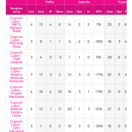
Punkty
Zagrywka
Przyjecie
Rozegrane
mecze
Sety
Suma
BP
Bilans
Suma
Błąd
As
Eff%
Suma
Błąd
Poz%
Cuprum
Lubin -
BBTS
4
12
4
6
14
2
2
7%
25
2
60%
Bielsko-
Biała
Cuprum
Lubin -
3
9
1
1
6
2
0
-33%
18
3
44%
PSG Stal
Nysa
Cuprum
Lubin -
3
4
0
-3
7
1
0
0%
28
6
25%
Trefl
Gdańsk
Cuprum
Lubin -
Asseco
3
13
3
2
12
3
0
-17%
32
5
41%
Resovia
Rzeszów
Cuprum
Lubin -
4
18
4
10
16
3
1
-13%
31
0
58%
Projekt
Warszawa
Cuprum
Lubin -
Barkom
5
13
7
11
20
1
3
15%
27
0
33%
Każany
Lwów
Cuprum
Lubin -
3
7
0
2
10
3
0
-30%
16
0
56%
GKS
Katowice