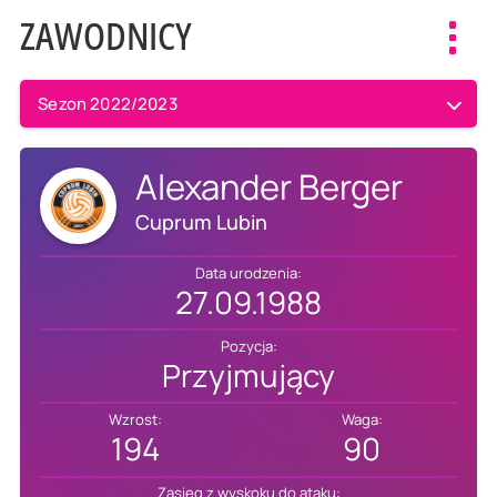
ZAWODNICY
Toggl
navig
Sezon 2022/2023
Alexander Berger
Cuprum Lubin
Data urodzenia:
27.09.1988
Pozycja:
Przyjmujący
Wzrost:
Waga:
194
90
Zasięg z wyskoku do ataku: