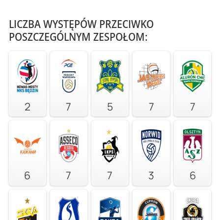
LICZBA WYSTĘPÓW PRZECIWKO
POSZCZEGÓLNYM ZESPOŁOM:
2
7
5
7
7
6
7
7
3
6