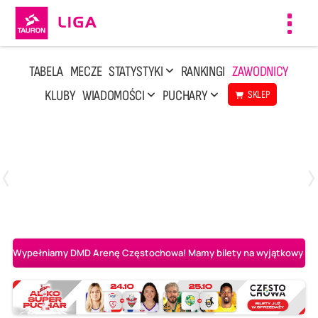
Toggl
navig
TABELA
MECZE
STATYSTYKI
RANKINGI
ZAWODNICY
KLUBY
WIADOMOŚCI
PUCHARY
SKLEP
Niedziela, 3 Maj, 14:45
2
3
PGE Projekt Warszawa
Asseco Resovia Rzeszów
Wypełniamy DMD Arenę Częstochowa! Mamy bilety na wyjątkowy mecz 