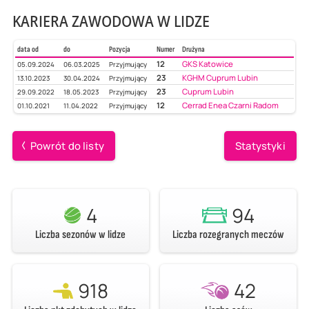
KARIERA ZAWODOWA W LIDZE
data od
do
Pozycja
Numer
Drużyna
12
GKS Katowice
05.09.2024
06.03.2025
Przyjmujący
23
KGHM Cuprum Lubin
13.10.2023
30.04.2024
Przyjmujący
23
Cuprum Lubin
29.09.2022
18.05.2023
Przyjmujący
12
Cerrad Enea Czarni Radom
01.10.2021
11.04.2022
Przyjmujący
Powrót do listy
Statystyki
4
94
Liczba sezonów w lidze
Liczba rozegranych meczów
918
42