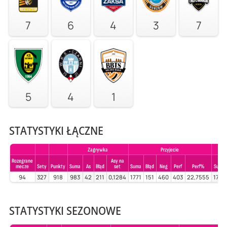
7
6
4
3
7
5
4
1
STATYSTYKI ŁĄCZNE
Zagrywka
Przyjecie
Rozegrane
Asy na
mecze
Sety
Punkty
Suma
As
Błąd
set
Suma
Błąd
Neg
Perf
Perf%
Suma
94
327
918
983
42
211
0,1284
1771
151
460
403
22,7555
1718
STATYSTYKI SEZONOWE