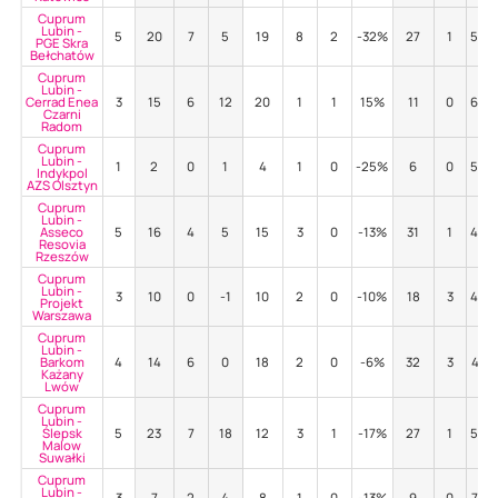
Cuprum
Lubin -
5
20
7
5
19
8
2
-32%
27
1
59%
PGE Skra
Bełchatów
Cuprum
Lubin -
Cerrad Enea
3
15
6
12
20
1
1
15%
11
0
64%
Czarni
Radom
Cuprum
Lubin -
1
2
0
1
4
1
0
-25%
6
0
50%
Indykpol
AZS Olsztyn
Cuprum
Lubin -
Asseco
5
16
4
5
15
3
0
-13%
31
1
48%
Resovia
Rzeszów
Cuprum
Lubin -
3
10
0
-1
10
2
0
-10%
18
3
44%
Projekt
Warszawa
Cuprum
Lubin -
Barkom
4
14
6
0
18
2
0
-6%
32
3
47%
Każany
Lwów
Cuprum
Lubin -
Ślepsk
5
23
7
18
12
3
1
-17%
27
1
59%
Malow
Suwałki
Cuprum
Lubin -
3
7
2
4
8
1
0
-13%
9
0
78%