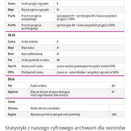
Suma
Liczba przyjęć zagrywki
R
Błąd
Błąd przyjecia zagrywki
R=
Poz%
Procent przyjecia
((pozytywne R+ + perfekcyjne R# )/Suma wszystkich
pozytywnego
przyjęć) x 100%
Perf%
Procent przyjecia
(perfekcyjne R# / Suma wszystkich przyjęć) x100%
perfekcyjnego
Atak
Suma
Liczba ataków
A
Błąd
Błąd ataku
A=
Blok
Atak zablokowany
A/
Pkt
Liczba punktów w ataku
A#
Skut%
Skuteczność ataku
(suma ataków punktowych/wszystkie ataki)x100%
Eff%
Efektywność ataku
(suma as - suma błedów / wszystkie zagrania )x100%
Blok
Pkt
Punkt w bloku
B#
Wyblok
Blok po którym drużyna blokująca
B+
może wyprowadzić atak/kontrę/
Inne
Obrona
Każda obrona zawodnika
Asysta
Wystawa po której wystąpił atak punktowy
(A#)
Statystyki z naszego cyfrowego archiwum dla sezonów