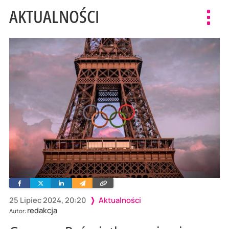
AKTUALNOŚCI
Toggl
navig
Facebook
Twitter
Linkedin
Wyślij
Skopiuj
e-
link
mailem
25 Lipiec 2024, 20:20
Aktualności
redakcja
Autor: