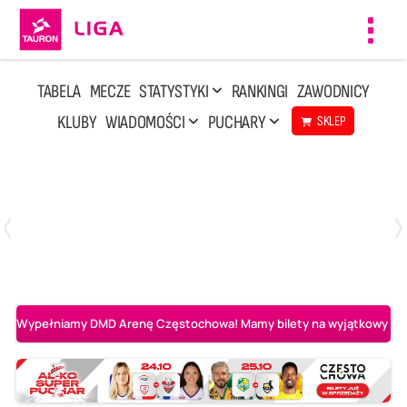
Toggl
navig
TABELA
MECZE
STATYSTYKI
RANKINGI
ZAWODNICY
KLUBY
WIADOMOŚCI
PUCHARY
SKLEP
Niedziela, 3 Maj, 14:45
2
3
PGE Projekt Warszawa
Asseco Resovia Rzeszów
Wypełniamy DMD Arenę Częstochowa! Mamy bilety na wyjątkowy mecz 