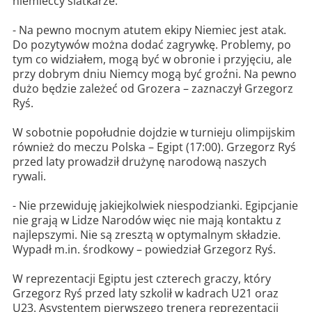
niemieccy siatkarze.
- Na pewno mocnym atutem ekipy Niemiec jest atak.
Do pozytywów można dodać zagrywkę. Problemy, po
tym co widziałem, mogą być w obronie i przyjęciu, ale
przy dobrym dniu Niemcy mogą być groźni. Na pewno
dużo będzie zależeć od Grozera – zaznaczył Grzegorz
Ryś.
W sobotnie popołudnie dojdzie w turnieju olimpijskim
również do meczu Polska – Egipt (17:00). Grzegorz Ryś
przed laty prowadził drużynę narodową naszych
rywali.
- Nie przewiduję jakiejkolwiek niespodzianki. Egipcjanie
nie grają w Lidze Narodów więc nie mają kontaktu z
najlepszymi. Nie są zresztą w optymalnym składzie.
Wypadł m.in. środkowy – powiedział Grzegorz Ryś.
W reprezentacji Egiptu jest czterech graczy, który
Grzegorz Ryś przed laty szkolił w kadrach U21 oraz
U23. Asystentem pierwszego trenera reprezentacji