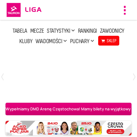
Toggl
navig
TABELA
MECZE
STATYSTYKI
RANKINGI
ZAWODNICY
KLUBY
WIADOMOŚCI
PUCHARY
SKLEP
Poniedziałek, 20 Kwi, 17:30
2
3
Indykpol AZS Olsztyn
PGE GiEK SKRA Bełchatów
Wypełniamy DMD Arenę Częstochowa! Mamy bilety na wyjątkowy mecz 