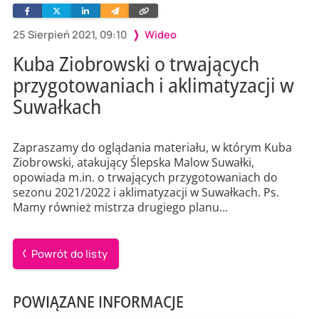
Facebook
Twitter
Linkedin
Wyślij
Skopiuj
e-
link
mailem
25 Sierpień 2021, 09:10
Wideo
Kuba Ziobrowski o trwających
przygotowaniach i aklimatyzacji w
Suwałkach
Zapraszamy do oglądania materiału, w którym Kuba
Ziobrowski, atakujący Ślepska Malow Suwałki,
opowiada m.in. o trwających przygotowaniach do
sezonu 2021/2022 i aklimatyzacji w Suwałkach. Ps.
Mamy również mistrza drugiego planu...
Powrót do listy
POWIĄZANE INFORMACJE