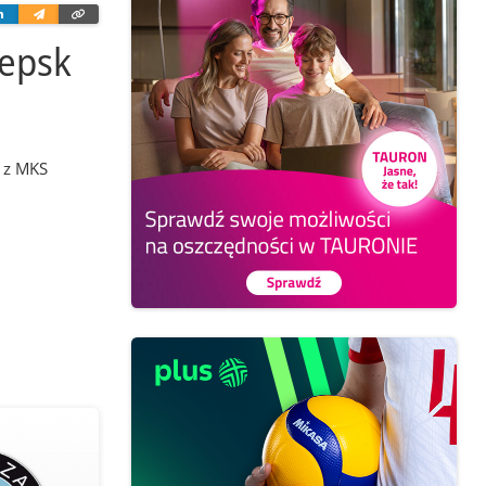
ter
Linkedin
Wyślij
Skopiuj
e-
link
mailem
lepsk
m z MKS