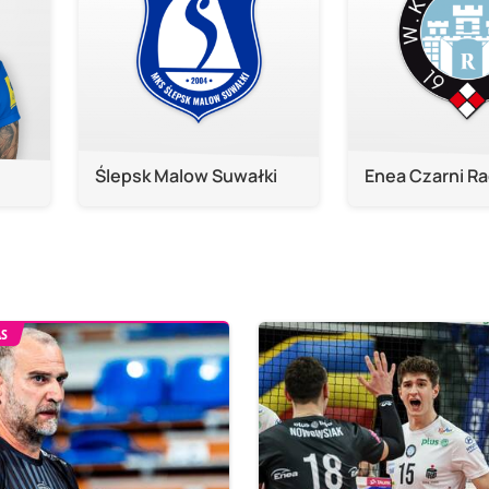
Ślepsk Malow Suwałki
Enea Czarni R
AS