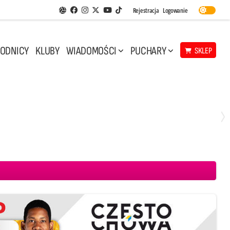
Facebook
Instagram
Twitter
Youtube
Rejestracja
Logowanie
Aplikacja Siatkarskie Ligi
TikTok
ODNICY
KLUBY
WIADOMOŚCI
PUCHARY
SKLEP
Środa, 29 Kwi, 17:30
3
1
eco Resovia Rzeszów
BOGDANKA LUK Lublin
Aluron CMC Warta Zawiercie