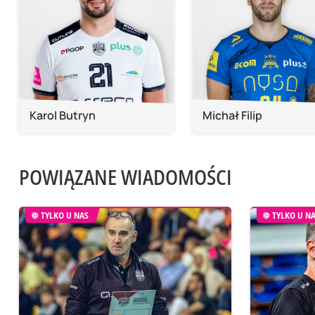
Karol Butryn
Michał Filip
POWIĄZANE WIADOMOŚCI
TYLKO U NAS
TYLKO U N