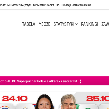
LS TV
MP Masters Mężczyzn
MP Masters Kobiet
PLS
Fundacja Siatkarska Polska
TABELA
MECZE
STATYSTYKI
RANKINGI
ZAW
i, 14:45
Poniedziałek, 27 Kwi, 20:00
3
0
3
2
wiercie
BOGDANKA LUK Lublin
PGE Projekt Warszawa
Ass
o AL-KO Superpuchar Polski siatkarek i siatkarzy!