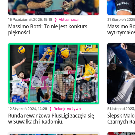
16 Październik 2025, 15:18
Aktualności
31 Sierpień 2025
Massimo Botti: To nie jest konkurs
Massimo Bot
piękności
wytrzymało
12 Styczeń 2024, 14:28
Relacje na żywo
5 Listopad 2023
Runda rewanżowa PlusLigi zaczęła się
Ślepsk Malo
w Suwałkach i Radomiu.
Czarnych R