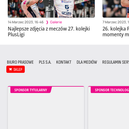
14 Marzec 2023, 16:46
Galerie
7 Marzec 2023, 1
Najlepsze zdjęcia z meczów 27. kolejki
26. kolejka P
PlusLigi
momenty me
BIURO PRASOWE
PLS S.A.
KONTAKT
DLA MEDIÓW
REGULAMIN SER
SKLEP
SPONSOR TYTULARNY
SPONSOR TECHNOLOG