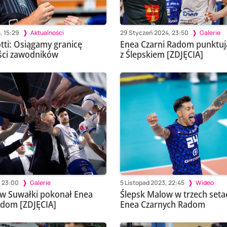
, 15:29
Aktualności
29 Styczeń 2024, 23:50
Galerie
ti: Osiągamy granicę
Enea Czarni Radom punktu
ści zawodników
z Ślepskiem [ZDJĘCIA]
, 23:00
Galerie
5 Listopad 2023, 22:45
Wideo
w Suwałki pokonał Enea
Ślepsk Malow w trzech seta
adom [ZDJĘCIA]
Enea Czarnych Radom