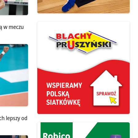
ją w meczu
ch lepszy od