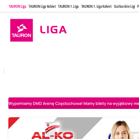
TAURON Liga
TAURON Liga Kobiet
TAURON 1. Liga
TAURON 1. Liga Kobiet
Siatkarskie Ligi
P
Poniedziałek, 20 Kwi, 17:30
Sobota, 25 Kw
2
3
Indykpol AZS Olsztyn
PGE GiEK SKRA Bełchatów
Aluron CMC Warta Za
Wypełniamy DMD Arenę Częstochowa! Mamy bilety na wyjątkowy mecz 