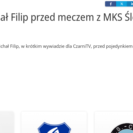
Facebook
Twit
hał Filip przed meczem z MKS Ś
chał Filip, w krótkim wywiadzie dla CzarniTV, przed pojedynkie