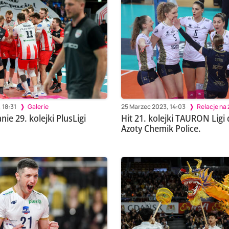
 18:31
Galerie
25 Marzec 2023, 14:03
Relacje na
e 29. kolejki PlusLigi
Hit 21. kolejki TAURON Ligi
Azoty Chemik Police.