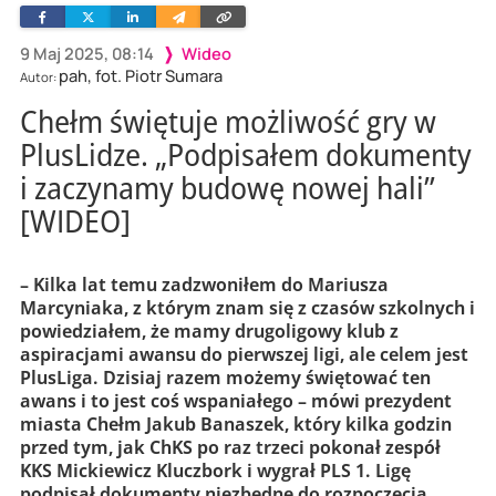
Facebook
Twitter
Linkedin
Wyślij
Skopiuj
e-
link
mailem
9 Maj 2025, 08:14
Wideo
pah, fot. Piotr Sumara
Autor:
Chełm świętuje możliwość gry w
PlusLidze. „Podpisałem dokumenty
i zaczynamy budowę nowej hali”
[WIDEO]
– Kilka lat temu zadzwoniłem do Mariusza
Marcyniaka, z którym znam się z czasów szkolnych i
powiedziałem, że mamy drugoligowy klub z
aspiracjami awansu do pierwszej ligi, ale celem jest
PlusLiga. Dzisiaj razem możemy świętować ten
awans i to jest coś wspaniałego – mówi prezydent
miasta Chełm Jakub Banaszek, który kilka godzin
przed tym, jak ChKS po raz trzeci pokonał zespół
KKS Mickiewicz Kluczbork i wygrał PLS 1. Ligę
podpisał dokumenty niezbędne do rozpoczęcia