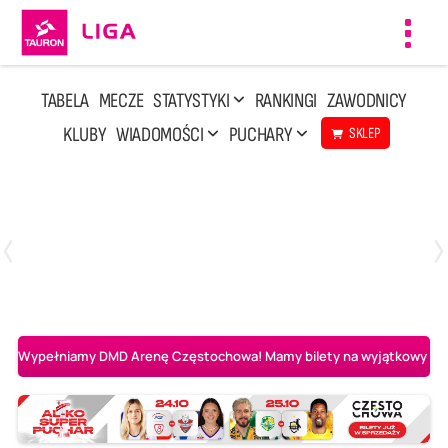
Toggl
navig
TABELA
MECZE
STATYSTYKI
RANKINGI
ZAWODNICY
KLUBY
WIADOMOŚCI
PUCHARY
SKLEP
Poniedziałek, 27 Kwi, 20:00
3
2
PGE Projekt Warszawa
Asseco Resovia Rzeszów
Wypełniamy DMD Arenę Częstochowa! Mamy bilety na wyjątkowy mecz 