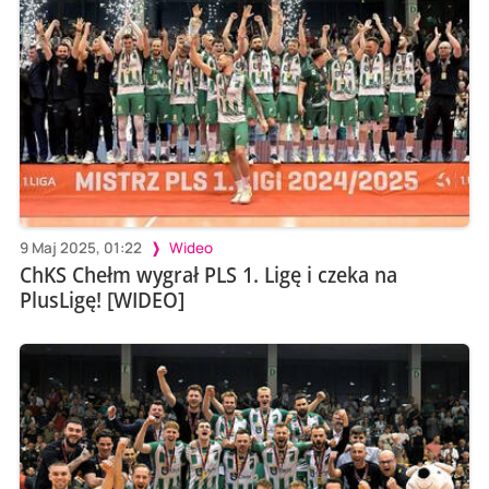
9 Maj 2025, 01:22
Wideo
ChKS Chełm wygrał PLS 1. Ligę i czeka na
PlusLigę! [WIDEO]