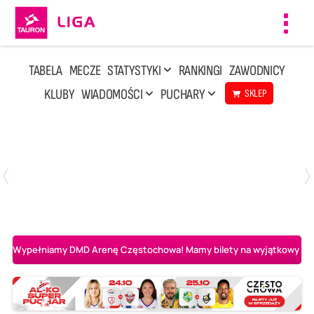
Toggl
navig
TABELA
MECZE
STATYSTYKI
RANKINGI
ZAWODNICY
KLUBY
WIADOMOŚCI
PUCHARY
SKLEP
Poniedziałek, 20 Kwi, 17:30
2
3
Indykpol AZS Olsztyn
PGE GiEK SKRA Bełchatów
Wypełniamy DMD Arenę Częstochowa! Mamy bilety na wyjątkowy mecz 