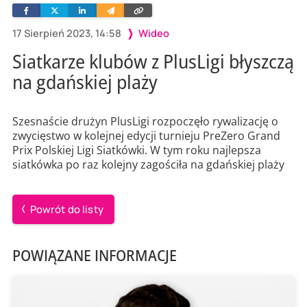
Facebook
Twitter
Linkedin
Wyślij
Skopiuj
e-
link
mailem
17 Sierpień 2023, 14:58
Wideo
Siatkarze klubów z PlusLigi błyszczą
na gdańskiej plaży
Szesnaście drużyn PlusLigi rozpoczęło rywalizację o
zwycięstwo w kolejnej edycji turnieju PreZero Grand
Prix Polskiej Ligi Siatkówki. W tym roku najlepsza
siatkówka po raz kolejny zagościła na gdańskiej plaży
Powrót do listy
POWIĄZANE INFORMACJE