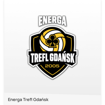
Energa Trefl Gdańsk