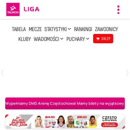
Toggl
navig
TABELA
MECZE
STATYSTYKI
RANKINGI
ZAWODNICY
KLUBY
WIADOMOŚCI
PUCHARY
SKLEP
Niedziela, 3 Maj, 14:45
2
3
PGE Projekt Warszawa
Asseco Resovia Rzeszów
Wypełniamy DMD Arenę Częstochowa! Mamy bilety na wyjątkowy mecz 