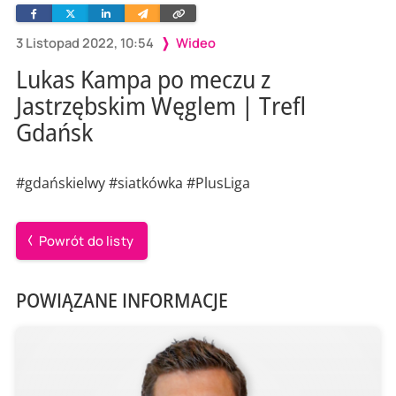
Facebook
Twitter
Linkedin
Wyślij
Skopiuj
e-
link
mailem
3 Listopad 2022, 10:54
Wideo
Lukas Kampa po meczu z
Jastrzębskim Węglem | Trefl
Gdańsk
#gdańskielwy #siatkówka #PlusLiga
Powrót do listy
POWIĄZANE INFORMACJE