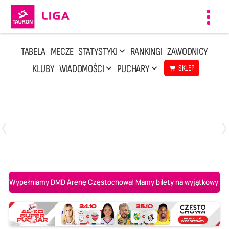
Toggl
navig
TABELA
MECZE
STATYSTYKI
RANKINGI
ZAWODNICY
KLUBY
WIADOMOŚCI
PUCHARY
SKLEP
Poniedziałek, 20 Kwi, 17:30
2
3
Indykpol AZS Olsztyn
PGE GiEK SKRA Bełchatów
Wypełniamy DMD Arenę Częstochowa! Mamy bilety na wyjątkowy mecz 