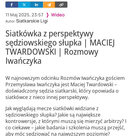
Facebook
Twitter
Linkedin
Wyślij
Skopiuj
e-
link
mailem
11 Maj 2025, 23:57
Wideo
Siatkarskie Ligi
Autor:
Siatkówka z perspektywy
sędziowskiego słupka | MACIEJ
TWARDOWSKI | Rozmowy
Iwańczyka
W najnowszym odcinku Rozmów Iwańczyka gościem
Przemysława Iwańczyka jest Maciej Twardowski –
doświadczony sędzia siatkarski, który opowiada o
siatkówce z nieco innej perspektywy.
Jak wyglądają mecze siatkówki widziane z
sędziowskiego słupka? Jakie są największe
kontrowersje, z którymi muszą się mierzyć arbitrzy? I
co ciekawe – jakie badania i szkolenia muszą przejść,
aby móc sędziować na najwyższym poziomie?