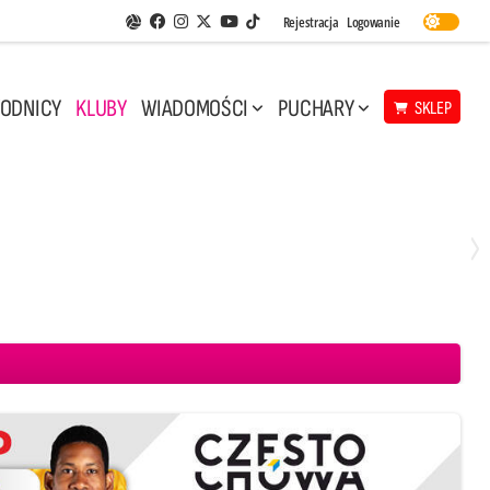
Facebook
Instagram
Twitter
Youtube
Rejestracja
Logowanie
Aplikacja Siatkarskie Ligi
TikTok
ODNICY
KLUBY
WIADOMOŚCI
PUCHARY
SKLEP
Środa, 29 Kwi, 17:30
3
1
eco Resovia Rzeszów
BOGDANKA LUK Lublin
Aluron CMC Warta Zawiercie