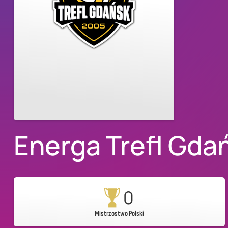
Energa Trefl Gda
0
Mistrzostwo Polski