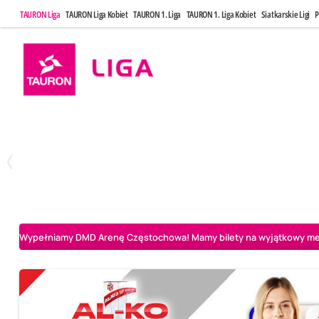
TAURON Liga
TAURON Liga Kobiet
TAURON 1. Liga
TAURON 1. Liga Kobiet
Siatkarskie Ligi
P
Poniedziałek, 20 Kwi, 17:30
Sobota, 25 Kw
2
3
Indykpol AZS Olsztyn
PGE GiEK SKRA Bełchatów
Aluron CMC Warta Za
Wypełniamy DMD Arenę Częstochowa! Mamy bilety na wyjątkowy mecz 