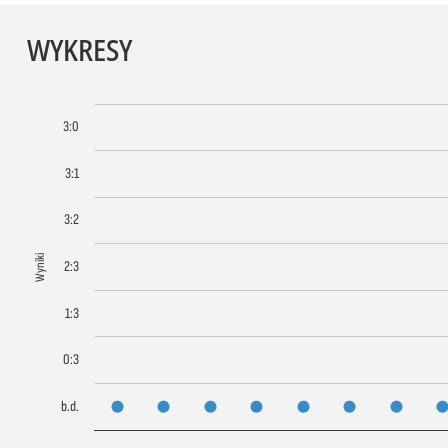
WYKRESY
3:0
3:1
3:2
Wyniki
2:3
1:3
0:3
b.d.