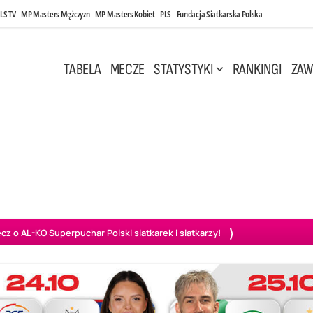
LS TV
MP Masters Mężczyzn
MP Masters Kobiet
PLS
Fundacja Siatkarska Polska
TABELA
MECZE
STATYSTYKI
RANKINGI
ZAW
i, 14:45
Poniedziałek, 27 Kwi, 20:00
3
0
3
2
wiercie
BOGDANKA LUK Lublin
PGE Projekt Warszawa
Ass
o AL-KO Superpuchar Polski siatkarek i siatkarzy!