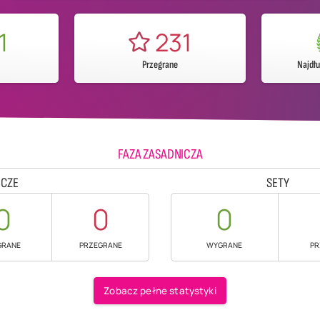
1
231
Przegrane
Najdł
FAZA ZASADNICZA
CZE
SETY
0
0
0
GRANE
PRZEGRANE
WYGRANE
PR
Zobacz pełne statystyki