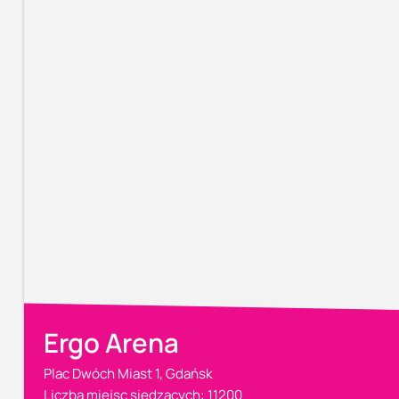
Ergo Arena
Plac Dwóch Miast 1, Gdańsk
Liczba miejsc siedzących: 11200