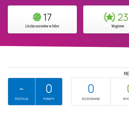
17
23
Liczba sezonów w lidze
Wygrane
ME
-
0
0
POZYCJA
PUNKTY
ROZEGRANE
WY