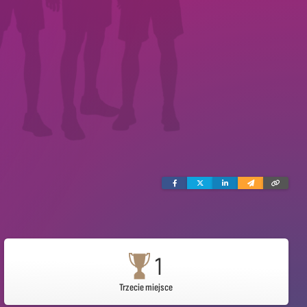
Facebook
Twitter
Linkedin
Wyślij
Skopi
e-
link
mailem
1
Trzecie miejsce