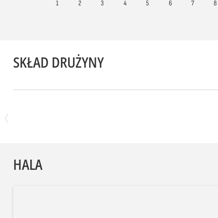
1
2
3
4
5
6
7
8
SKŁAD DRUŻYNY
HALA