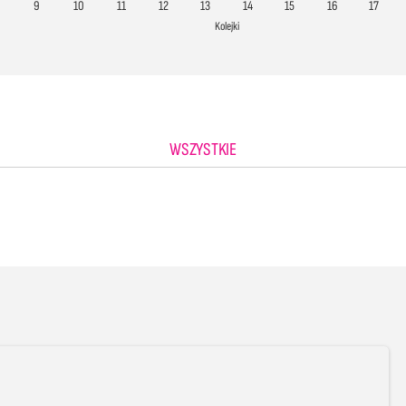
9
10
11
12
13
14
15
16
17
Kolejki
WSZYSTKIE