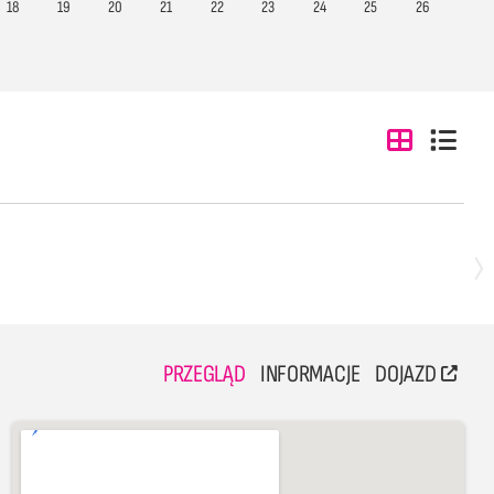
18
19
20
21
22
23
24
25
26
PRZEGLĄD
INFORMACJE
DOJAZD