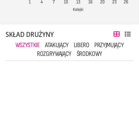
1
4
7
10
13
16
20
23
26
Kolejki
SKŁAD DRUŻYNY
WSZYSTKIE
ATAKUJĄCY
LIBERO
PRZYJMUJĄCY
ROZGRYWAJĄCY
ŚRODKOWY
2
5