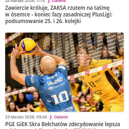
24 Marzec 2026, 11:15
Galerie
Zawiercie króluje, ZAKSA rzutem na taśmę
w ósemce - koniec fazy zasadniczej PlusLigi:
podsumowanie 25. i 26. kolejki
23 Marzec 2026, 09:46
Galerie
PGE GiEK Skra Bełchatów zdecydowanie lepsza