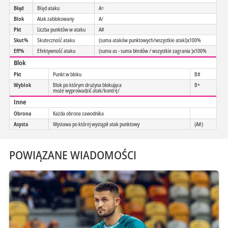
Błąd
Błąd ataku
A=
Blok
Atak zablokowany
A/
Pkt
Liczba punktów w ataku
A#
Skut%
Skuteczność ataku
(suma ataków punktowych/wszystkie ataki)x100%
Eff%
Efektywność ataku
(suma as - suma błedów / wszystkie zagrania )x100%
Blok
Pkt
Punkt w bloku
B#
Wyblok
Blok po którym drużyna blokująca
B+
może wyprowadzić atak/kontrę/
Inne
Obrona
Każda obrona zawodnika
Asysta
Wystawa po której wystąpił atak punktowy
(A#)
POWIĄZANE WIADOMOŚCI