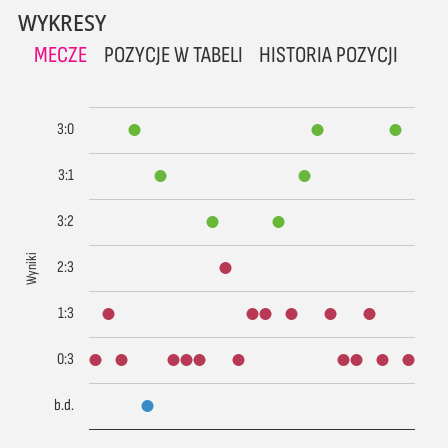
WYKRESY
MECZE
POZYCJE W TABELI
HISTORIA POZYCJI
3:0
3:1
3:2
Wyniki
2:3
1:3
0:3
b.d.