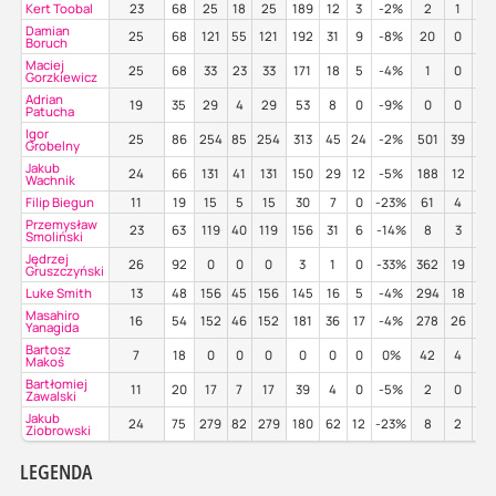
Kert Toobal
23
68
25
18
25
189
12
3
-2%
2
1
0
Damian
25
68
121
55
121
192
31
9
-8%
20
0
55
Boruch
Maciej
25
68
33
23
33
171
18
5
-4%
1
0
0
Gorzkiewicz
Adrian
19
35
29
4
29
53
8
0
-9%
0
0
0
Patucha
Igor
25
86
254
85
254
313
45
24
-2%
501
39
48
Grobelny
Jakub
24
66
131
41
131
150
29
12
-5%
188
12
38
Wachnik
Filip Biegun
11
19
15
5
15
30
7
0
-23%
61
4
43
Przemysław
23
63
119
40
119
156
31
6
-14%
8
3
25
Smoliński
Jędrzej
26
92
0
0
0
3
1
0
-33%
362
19
46
Gruszczyński
Luke Smith
13
48
156
45
156
145
16
5
-4%
294
18
40
Masahiro
16
54
152
46
152
181
36
17
-4%
278
26
40
Yanagida
Bartosz
7
18
0
0
0
0
0
0
0%
42
4
45
Makoś
Bartłomiej
11
20
17
7
17
39
4
0
-5%
2
0
0
Zawalski
Jakub
24
75
279
82
279
180
62
12
-23%
8
2
25
Ziobrowski
LEGENDA