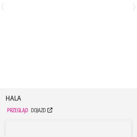
Mariusz Marcyniak
Kert Toobal
Środkowy
Rozgrywający
HALA
PRZEGLĄD
DOJAZD