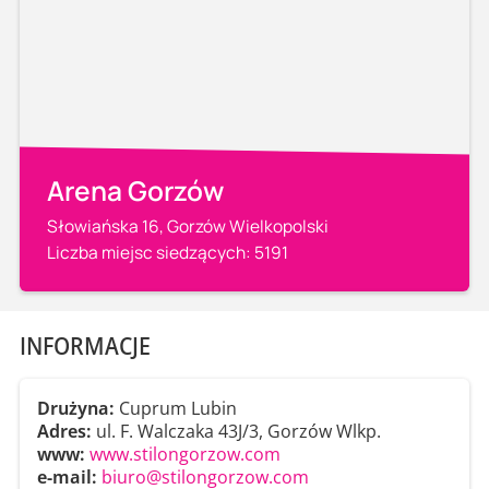
Arena Gorzów
Słowiańska 16, Gorzów Wielkopolski
Liczba miejsc siedzących: 5191
INFORMACJE
Drużyna:
Cuprum Lubin
Adres:
ul. F. Walczaka 43J/3, Gorzów Wlkp.
www:
www.stilongorzow.com
e-mail:
biuro@stilongorzow.com