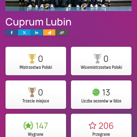
Cuprum Lubin
Facebook
Twitter
Linkedin
Wyślij
Skopiuj
e-
link
mailem
0
0
Mistrzostwo Polski
Wicemistrzostwo Polski
0
13
Trzecie miejsce
Liczba sezonów w lidze
147
206
Wygrane
Przegrane