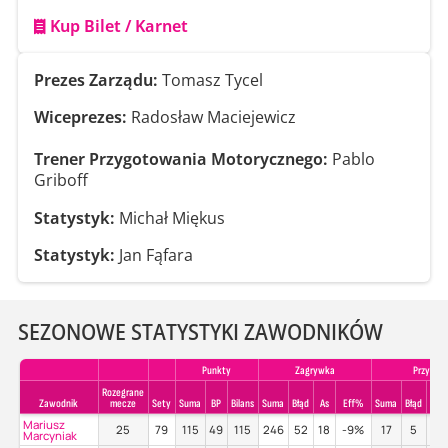
Kup Bilet / Karnet
Prezes Zarządu:
Tomasz Tycel
Wiceprezes:
Radosław Maciejewicz
Trener Przygotowania Motorycznego:
Pablo
Griboff
Statystyk:
Michał Miękus
Statystyk:
Jan Fąfara
SEZONOWE STATYSTYKI ZAWODNIKÓW
Punkty
Zagrywka
Przyjeci
Rozegrane
Zawodnik
mecze
Sety
Suma
BP
Bilans
Suma
Błąd
As
Eff%
Suma
Błąd
Poz
Mariusz
25
79
115
49
115
246
52
18
-9%
17
5
18
Marcyniak