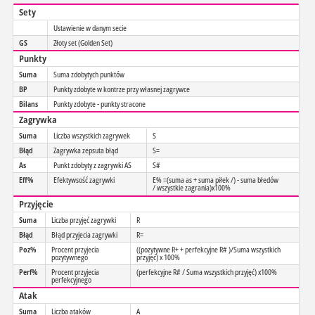
Sety
Ustawienie w danym secie
GS
Złoty set (Golden Set)
Punkty
Suma
Suma zdobytych punktów
BP
Punkty zdobyte w kontrze przy własnej zagrywce
Bilans
Punkty zdobyte - punkty stracone
Zagrywka
Suma
Liczba wszystkich zagrywek
S
Błąd
Zagrywka zepsuta błąd
S=
As
Punkt zdobyty z zagrywki AS
S#
Eff%
Efektywsość zagrywki
E% =(suma as + suma piłek /) - suma błedów
/ wszystkie zagrania)x100%
Przyjęcie
Suma
Liczba przyjęć zagrywki
R
Błąd
Błąd przyjecia zagrywki
R=
Poz%
Procent przyjecia
((pozytywne R+ + perfekcyjne R# )/Suma wszystkich
pozytywnego
przyjęć) x 100%
Perf%
Procent przyjecia
(perfekcyjne R# / Suma wszystkich przyjęć) x100%
perfekcyjnego
Atak
Suma
Liczba ataków
A