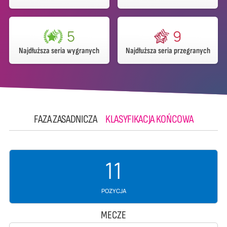
5
9
Najdłuższa seria wygranych
Najdłuższa seria przegranych
FAZA ZASADNICZA
KLASYFIKACJA KOŃCOWA
11
POZYCJA
MECZE