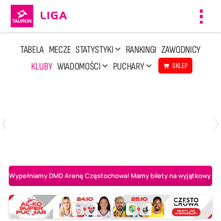
Toggl
navig
TABELA
MECZE
STATYSTYKI
RANKINGI
ZAWODNICY
KLUBY
WIADOMOŚCI
PUCHARY
SKLEP
Sobota, 8 Sie, 10:00
2
0
Ślepsk Malow Suwałki
PGE Projekt Warszawa
Wypełniamy DMD Arenę Częstochowa! Mamy bilety na wyjątkowy mecz 