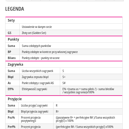
LEGENDA
Sety
Ustawienie w danym secie
GS
Złoty set (Golden Set)
Punkty
Suma
Suma zdobytych punktów
BP
Punkty zdobyte w kontrze przy własnej zagrywce
Bilans
Punkty zdobyte - punkty stracone
Zagrywka
Suma
Liczba wszystkich zagrywek
S
Błąd
Zagrywka zepsuta błąd
S=
As
Punkt zdobyty z zagrywki AS
S#
Eff%
Efektywsość zagrywki
E% =(suma as + suma piłek /) - suma błedów
/ wszystkie zagrania)x100%
Przyjęcie
Suma
Liczba przyjęć zagrywki
R
Błąd
Błąd przyjecia zagrywki
R=
Poz%
Procent przyjecia
((pozytywne R+ + perfekcyjne R# )/Suma wszystkich
pozytywnego
przyjęć) x 100%
Perf%
Procent przyjecia
(perfekcyjne R# / Suma wszystkich przyjęć) x100%