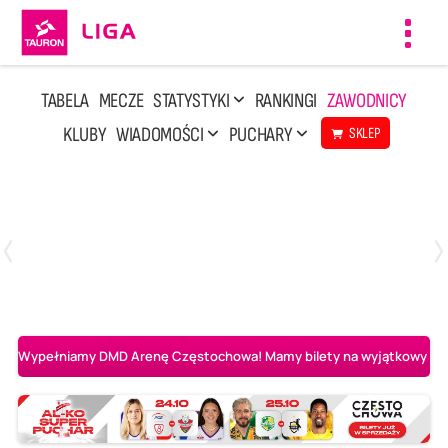
Toggl
navig
TABELA
MECZE
STATYSTYKI
RANKINGI
ZAWODNICY
KLUBY
WIADOMOŚCI
PUCHARY
SKLEP
Niedziela, 3 Maj, 14:45
2
3
PGE Projekt Warszawa
Asseco Resovia Rzeszów
Wypełniamy DMD Arenę Częstochowa! Mamy bilety na wyjątkowy mecz 