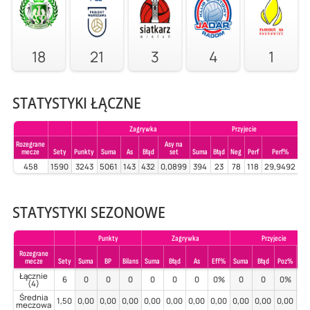
18
21
3
4
1
STATYSTYKI ŁĄCZNE
Zagrywka
Przyjecie
Rozegrane
Asy na
mecze
Sety
Punkty
Suma
As
Błąd
set
Suma
Błąd
Neg
Perf
Perf%
Su
458
1590
3243
5061
143
432
0,0899
394
23
78
118
29,9492
37
STATYSTYKI SEZONOWE
Punkty
Zagrywka
Przyjecie
Rozegrane
mecze
Sety
Suma
BP
Bilans
Suma
Błąd
As
Eff%
Suma
Błąd
Poz%
Per
Łącznie
6
0
0
0
0
0
0
0%
0
0
0%
0
(4)
Średnia
1,50
0,00
0,00
0,00
0,00
0,00
0,00
0,00
0,00
0,00
0,00
0,
meczowa