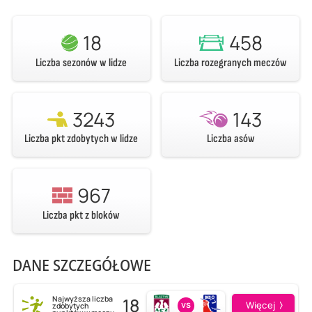
18
458
Liczba sezonów w lidze
Liczba rozegranych meczów
3243
143
Liczba pkt zdobytych w lidze
Liczba asów
967
Liczba pkt z bloków
DANE SZCZEGÓŁOWE
18
Najwyższa liczba
vs
Więcej
zdobytych