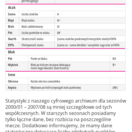
perfekcyjnego
Atak
Suma
Liczba ataków
A
Błąd
Błąd ataku
A=
Blok
Atak zablokowany
A/
Pkt
Liczba punktów w ataku
A#
Skut%
Skuteczność ataku
(suma ataków punktowych/wszystkie ataki)x100%
Eff%
Efektywność ataku
(suma as - suma błedów / wszystkie zagrania )x100%
Blok
Pkt
Punkt w bloku
B#
Wyblok
Blok po którym drużyna blokująca
B+
może wyprowadzić atak/kontrę/
Inne
Obrona
Każda obrona zawodnika
Asysta
Wystawa po której wystąpił atak punktowy
(A#)
Statystyki z naszego cyfrowego archiwum dla sezonów
2000/01 – 2007/08 są mniej szczegółowe od tych
współczesnych. W starszych sezonach posiadamy
tylko łączne dane, bez rozbicia na poszczególne
mecze. Dodatkowo informujemy, że mamy dane
statystyczne dotyczące liczby zdobytych punktów,