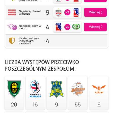
punktów w meczu
9
Najwięcej bloków
vs
Więcej
w meczu
4
Najwięcej asów w
vs
Więcej
meczu
4
Liczba drużyn w
których grał
zawodnik
LICZBA WYSTĘPÓW PRZECIWKO
POSZCZEGÓLNYM ZESPOŁOM:
20
16
9
55
6