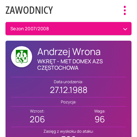
ZAWODNICY
Toggl
navig
Sezon 2007/2008
Andrzej Wrona
WKRĘT - MET DOMEX AZS
CZĘSTOCHOWA
Data urodzenia:
27.12.1988
Pozycja:
Wzrost:
Waga:
206
96
Zasięg z wyskoku do ataku: