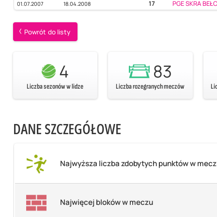
17
PGE SKRA BE
01.07.2007
18.04.2008
Powrót do listy
4
83
Liczba sezonów w lidze
Liczba rozegranych meczów
Li
DANE SZCZEGÓŁOWE
Najwyższa liczba zdobytych punktów w mec
Najwięcej bloków w meczu