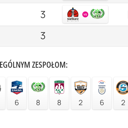
3
vs
3
ZEGÓLNYM ZESPOŁOM:
6
8
8
2
6
2