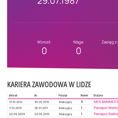
29.07.1987
Wzrost:
Waga:
Zasięg z
0
0
KARIERA ZAWODOWA W LIDZE
data od
do
Pozycja
Numer
Drużyna
3
MKS BANIMEX 
01.10.2014
30.05.2015
Atakujący
1
Pamapol Wielt
11.10.2010
26.01.2011
Atakujący
1
Pamapol Siatka
02.09.2009
02.06.2010
Atakujący