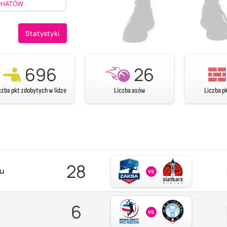
ŁCHATÓW
Statystyki
696
26
czba pkt zdobytych w lidze
Liczba asów
Liczba p
28
zu
vs
6
vs