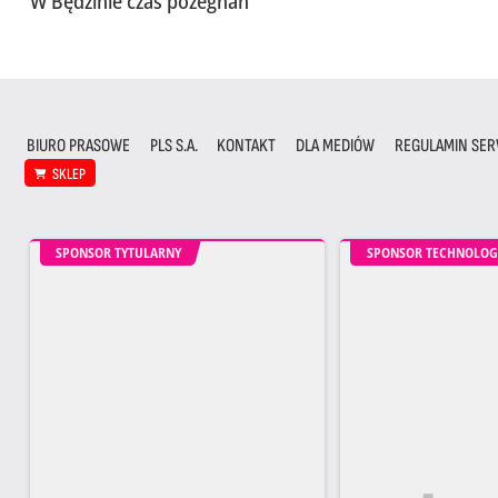
W Będzinie czas pożegnań
BIURO PRASOWE
PLS S.A.
KONTAKT
DLA MEDIÓW
REGULAMIN SER
SKLEP
SPONSOR TYTULARNY
SPONSOR TECHNOLOG