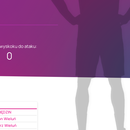
 wyskoku do ataku:
0
BĘDZIN
on Wieluń
rz Wieluń