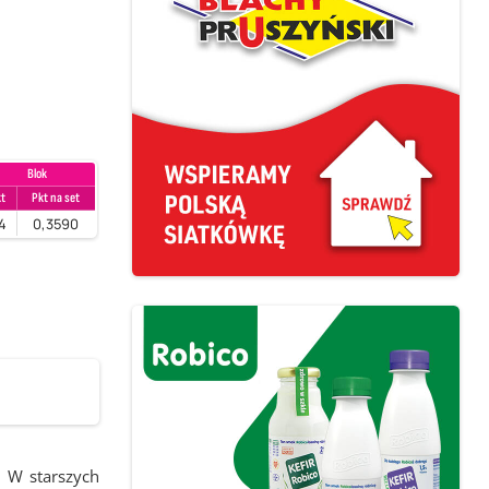
Blok
kt
Pkt na set
4
0,3590
 W starszych