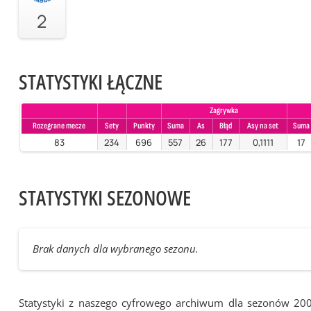
2
STATYSTYKI ŁĄCZNE
Zagrywka
Rozegrane mecze
Sety
Punkty
Suma
As
Błąd
Asy na set
Suma
83
234
696
557
26
177
0,1111
17
STATYSTYKI SEZONOWE
Brak danych dla wybranego sezonu.
Statystyki z naszego cyfrowego archiwum dla sezonów 20