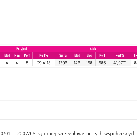
Przyjecie
Atak
Błąd
Neg
Perf
Perf%
Suma
Błąd
Blok
Perf
Perf%
P
4
4
5
29,4118
1396
146
158
586
41,9771
8
00/01 – 2007/08 są mniej szczegółowe od tych współczesnych.