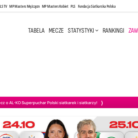
LS TV
MP Masters Mężczyzn
MP Masters Kobiet
PLS
Fundacja Siatkarska Polska
TABELA
MECZE
STATYSTYKI
RANKINGI
ZAW
 17:30
Środa, 6 Maj, 20:00
0
3
1
3
szów
PGE Projekt Warszawa
BOGDANKA LUK Lublin
Aluron
o AL-KO Superpuchar Polski siatkarek i siatkarzy!