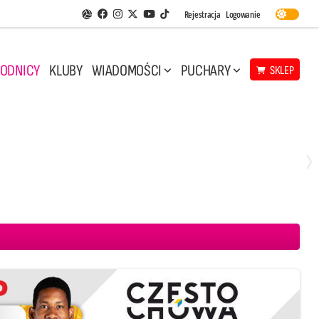
Facebook
Instagram
Twitter
Youtube
Rejestracja
Logowanie
Aplikacja Siatkarskie Ligi
TikTok
ODNICY
KLUBY
WIADOMOŚCI
PUCHARY
SKLEP
Niedziela, 10 Maj, 14:45
3
1
 CMC Warta Zawiercie
Aluron CMC Warta Zawiercie
BOGDANKA LUK Lublin