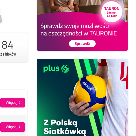
84
kt z bloków
Więcej
Więcej