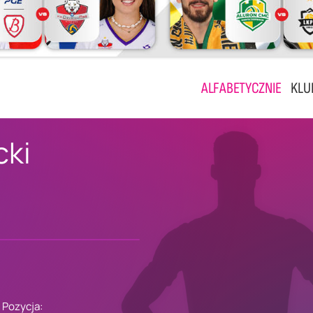
ALFABETYCZNIE
KLU
cki
W
Pozycja: