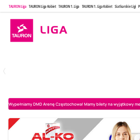
TAURON Liga
TAURON Liga Kobiet
TAURON 1. Liga
TAURON 1. Liga Kobiet
Siatkarskie Ligi
P
Niedziela, 3 Maj, 14:45
Środa, 6 Maj,
2
3
PGE Projekt Warszawa
Asseco Resovia Rzeszów
Asseco Resovia Rze
Wypełniamy DMD Arenę Częstochowa! Mamy bilety na wyjątkowy mecz 