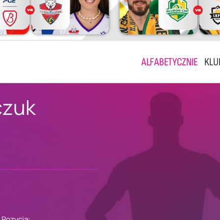
ALFABETYCZNIE
KLU
czuk
Pozycja: