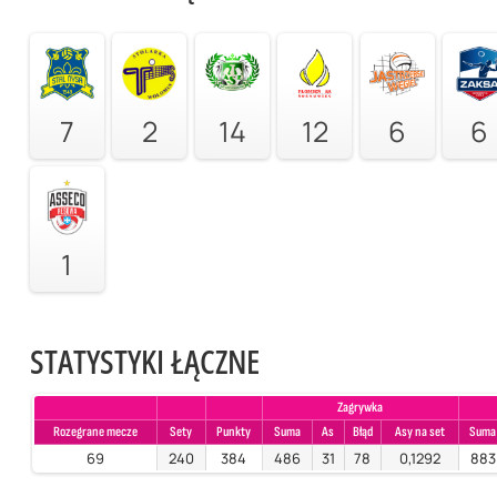
7
2
14
12
6
6
1
STATYSTYKI ŁĄCZNE
Zagrywka
Rozegrane mecze
Sety
Punkty
Suma
As
Błąd
Asy na set
Suma
69
240
384
486
31
78
0,1292
883