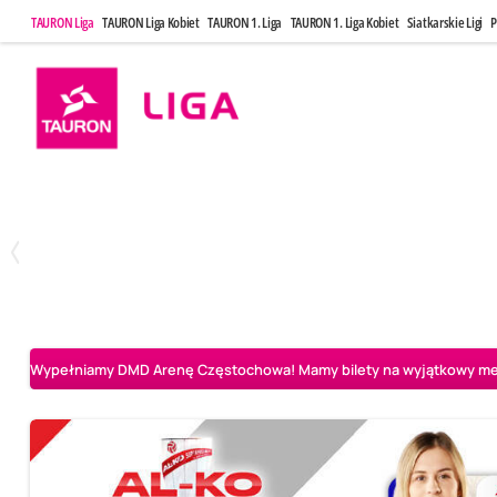
TAURON Liga
TAURON Liga Kobiet
TAURON 1. Liga
TAURON 1. Liga Kobiet
Siatkarskie Ligi
P
Środa, 6 Maj, 20:00
Niedziela, 10
1
3
BOGDANKA LUK Lublin
Aluron CMC Warta Zawiercie
Aluron CMC Warta Za
Wypełniamy DMD Arenę Częstochowa! Mamy bilety na wyjątkowy mecz 