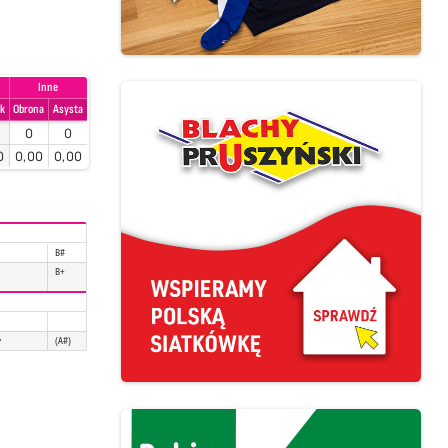
Inne
ok
Obrona
Asysta
0
0
0
0,00
0,00
B#
B+
y
(A#)