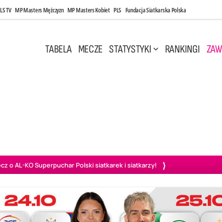
LS TV
MP Masters Mężczyzn
MP Masters Kobiet
PLS
Fundacja Siatkarska Polska
TABELA
MECZE
STATYSTYKI
RANKINGI
ZAW
 Maj, 14:45
Sobota, 8 Sie, 10:00
3
1
2
0
wiercie
BOGDANKA LUK Lublin
Ślepsk Malow Suwałki
PGE
o AL-KO Superpuchar Polski siatkarek i siatkarzy!