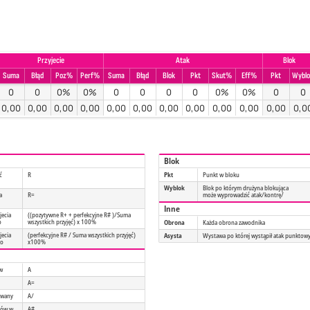
Przyjecie
Atak
Blok
Suma
Błąd
Poz%
Perf%
Suma
Błąd
Blok
Pkt
Skut%
Eff%
Pkt
Wybl
0
0
0%
0%
0
0
0
0
0%
0%
0
0
0,00
0,00
0,00
0,00
0,00
0,00
0,00
0,00
0,00
0,00
0,00
0,0
Blok
ć
R
Pkt
Punkt w bloku
Wyblok
Blok po którym drużyna blokująca
a
R=
może wyprowadzić atak/kontrę/
Inne
jecia
((pozytywne R+ + perfekcyjne R# )/Suma
o
wszystkich przyjęć) x 100%
Obrona
Każda obrona zawodnika
jecia
(perfekcyjne R# / Suma wszystkich przyjęć)
Asysta
Wystawa po której wystąpił atak punktow
go
x100%
ów
A
A=
owany
A/
tów w
A#