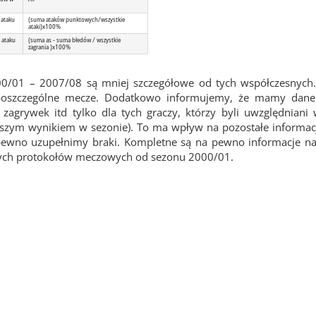
 ataku
(suma ataków punktowych/wszystkie
ataki)x100%
 ataku
(suma as - suma błedów / wszystkie
zagrania )x100%
00/01 – 2007/08 są mniej szczegółowe od tych współczesnych.
 poszczególne mecze. Dodatkowo informujemy, że mamy dane 
agrywek itd tylko dla tych graczy, którzy byli uwzględniani
epszym wynikiem w sezonie). To ma wpływ na pozostałe informacj
pewno uzupełnimy braki. Kompletne są na pewno informacje na
wych protokołów meczowych od sezonu 2000/01.