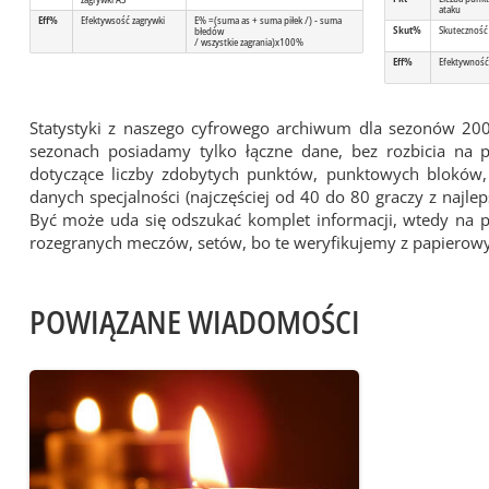
ataku
Eff%
Efektywsość zagrywki
E% =(suma as + suma piłek /) - suma
Skut%
Skuteczność
błedów
/ wszystkie zagrania)x100%
Eff%
Efektywność
Statystyki z naszego cyfrowego archiwum dla sezonów 20
sezonach posiadamy tylko łączne dane, bez rozbicia na
dotyczące liczby zdobytych punktów, punktowych bloków, z
danych specjalności (najczęściej od 40 do 80 graczy z najl
Być może uda się odszukać komplet informacji, wtedy na 
rozegranych meczów, setów, bo te weryfikujemy z papiero
POWIĄZANE WIADOMOŚCI