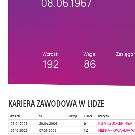
08.06.1967
Wzrost:
Waga:
Zasięg z
192
86
KARIERA ZAWODOWA W LIDZE
data od
do
Pozycja
Numer
Drużyna
5
KS VKS JOKER PIŁA
03.01.2006
26.04.2006
12
HEFRA - GWARDIA 
26.10.2002
07.05.2003