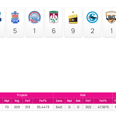
5
1
6
9
2
1
Przyjecie
Atak
Błąd
Neg
Perf
Perf%
Suma
Błąd
Blok
Perf
Perf%
P
70
209
313
35,4473
640
0
0
302
47,1875