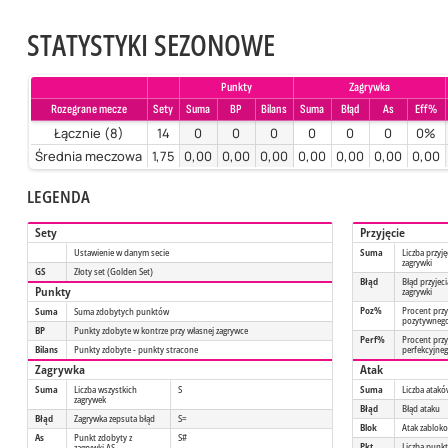
STATYSTYKI SEZONOWE
Punkty
Zagrywka
Rozegrane mecze
Sety
Suma
BP
Bilans
Suma
Błąd
As
Eff%
Łącznie (8)
14
0
0
0
0
0
0
0%
Średnia meczowa
1,75
0,00
0,00
0,00
0,00
0,00
0,00
0,00
LEGENDA
Sety
Przyjęcie
Ustawienie w danym secie
Suma
Liczba przyję
zagrywki
GS
Złoty set (Golden Set)
Błąd
Błąd przyjeci
Punkty
zagrywki
Poz%
Procent przy
Suma
Suma zdobytych punktów
pozytywneg
BP
Punkty zdobyte w kontrze przy własnej zagrywce
Perf%
Procent przy
Bilans
Punkty zdobyte - punkty stracone
perfekcyjne
Zagrywka
Atak
Suma
Liczba wszystkich
S
Suma
Liczba atak
zagrywek
Błąd
Błąd ataku
Błąd
Zagrywka zepsuta błąd
S=
Blok
Atak zablok
As
Punkt zdobyty z
S#
Pkt
Liczba punk
zagrywki AS