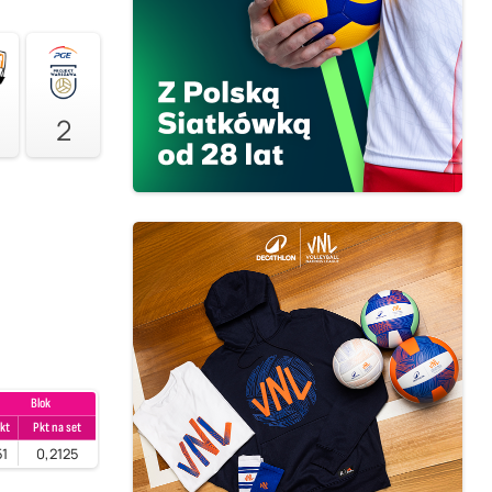
2
Blok
kt
Pkt na set
51
0,2125