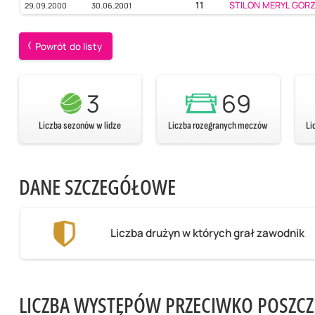
11
STILON MERYL GOR
29.09.2000
30.06.2001
Powrót do listy
3
69
Liczba sezonów w lidze
Liczba rozegranych meczów
Li
DANE SZCZEGÓŁOWE
Liczba drużyn w których grał zawodnik
LICZBA WYSTĘPÓW PRZECIWKO POSZC