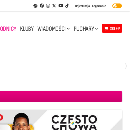
Facebook
Instagram
Twitter
Youtube
Rejestracja
Logowanie
Aplikacja Siatkarskie Ligi
TikTok
ODNICY
KLUBY
WIADOMOŚCI
PUCHARY
SKLEP
Sobota, 8 Sie, 11:30
0
2
 Projekt Warszawa
CUK Anioły Toruń
PGE GiEK SKRA Bełchatów