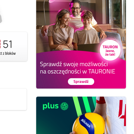
51
kt z bloków
3