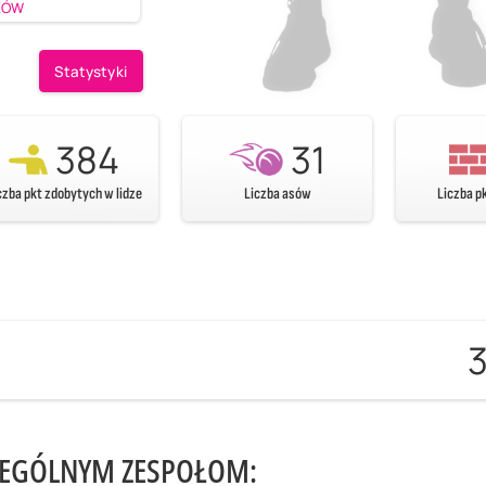
ZÓW
Statystyki
384
31
czba pkt zdobytych w lidze
Liczba asów
Liczba p
ZEGÓLNYM ZESPOŁOM: