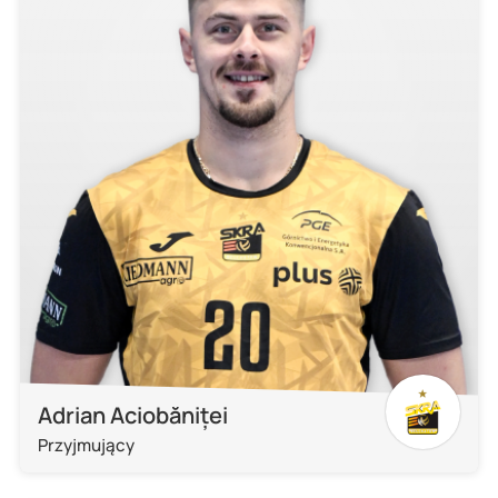
Adrian Aciobăniței
Przyjmujący