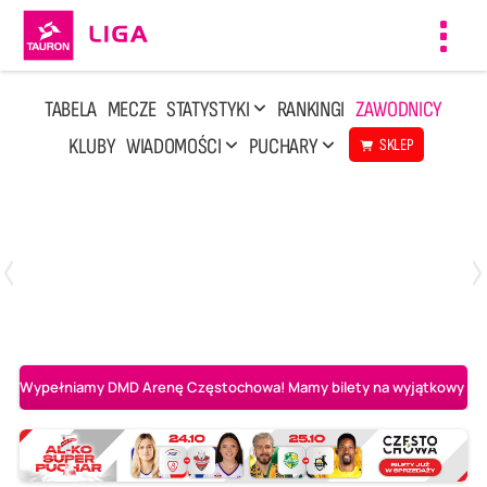
Toggl
navig
TABELA
MECZE
STATYSTYKI
RANKINGI
ZAWODNICY
KLUBY
WIADOMOŚCI
PUCHARY
SKLEP
Poniedziałek, 20 Kwi, 17:30
2
3
Indykpol AZS Olsztyn
PGE GiEK SKRA Bełchatów
Wypełniamy DMD Arenę Częstochowa! Mamy bilety na wyjątkowy mecz 