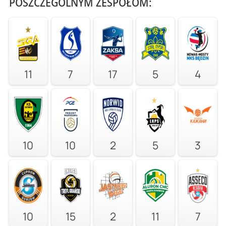
POSZCZEGÓLNYM ZESPOŁOM:
11
7
17
5
4
10
10
2
5
3
10
15
2
11
7