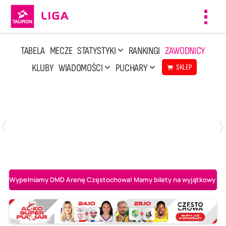
Toggl
navig
TABELA
MECZE
STATYSTYKI
RANKINGI
ZAWODNICY
KLUBY
WIADOMOŚCI
PUCHARY
SKLEP
Sobota, 8 Sie, 10:00
2
0
Ślepsk Malow Suwałki
PGE Projekt Warszawa
Wypełniamy DMD Arenę Częstochowa! Mamy bilety na wyjątkowy mecz 