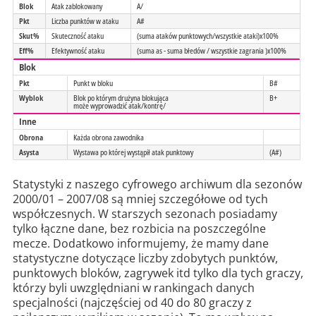
Blok
Atak zablokowany
A/
Pkt
Liczba punktów w ataku
A#
Skut%
Skuteczność ataku
(suma ataków punktowych/wszystkie ataki)x100%
Eff%
Efektywność ataku
(suma as - suma błedów / wszystkie zagrania )x100%
Blok
Pkt
Punkt w bloku
B#
Wyblok
Blok po którym drużyna blokująca
B+
może wyprowadzić atak/kontrę/
Inne
Obrona
Każda obrona zawodnika
Asysta
Wystawa po której wystąpił atak punktowy
(A#)
Statystyki z naszego cyfrowego archiwum dla sezonów
2000/01 – 2007/08 są mniej szczegółowe od tych
współczesnych. W starszych sezonach posiadamy
tylko łączne dane, bez rozbicia na poszczególne
mecze. Dodatkowo informujemy, że mamy dane
statystyczne dotyczące liczby zdobytych punktów,
punktowych bloków, zagrywek itd tylko dla tych graczy,
którzy byli uwzględniani w rankingach danych
specjalności (najczęściej od 40 do 80 graczy z