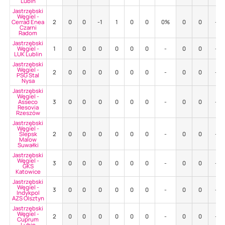
Lubin
Jastrzębski
Węgiel -
Cerrad Enea
2
0
0
-1
1
0
0
0%
0
0
-
Czarni
Radom
Jastrzębski
Węgiel -
1
0
0
0
0
0
0
-
0
0
-
LUK Lublin
Jastrzębski
Węgiel -
2
0
0
0
0
0
0
-
0
0
-
PSG Stal
Nysa
Jastrzębski
Węgiel -
Asseco
3
0
0
0
0
0
0
-
0
0
-
Resovia
Rzeszów
Jastrzębski
Węgiel -
Ślepsk
2
0
0
0
0
0
0
-
0
0
-
Malow
Suwałki
Jastrzębski
Węgiel -
3
0
0
0
0
0
0
-
0
0
-
GKS
Katowice
Jastrzębski
Węgiel -
3
0
0
0
0
0
0
-
0
0
-
Indykpol
AZS Olsztyn
Jastrzębski
Węgiel -
2
0
0
0
0
0
0
-
0
0
-
Cuprum
Lubin