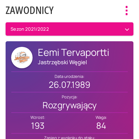
ZAWODNICY
Toggl
navig
Sezon 2021/2022
Eemi Tervaportti
Jastrzębski Węgiel
Data urodzenia:
26.07.1989
Pozycja:
Rozgrywający
Wzrost:
Waga:
193
84
Zasięg z wyskoku do ataku: