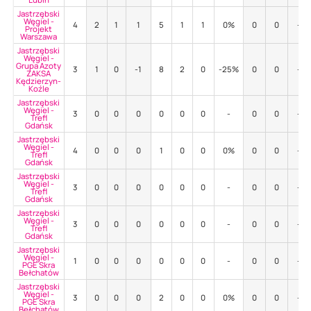
Jastrzębski
Węgiel -
4
2
1
1
5
1
1
0%
0
0
-
Projekt
Warszawa
Jastrzębski
Węgiel -
Grupa Azoty
3
1
0
-1
8
2
0
-25%
0
0
-
ZAKSA
Kędzierzyn-
Koźle
Jastrzębski
Węgiel -
3
0
0
0
0
0
0
-
0
0
-
Trefl
Gdańsk
Jastrzębski
Węgiel -
4
0
0
0
1
0
0
0%
0
0
-
Trefl
Gdańsk
Jastrzębski
Węgiel -
3
0
0
0
0
0
0
-
0
0
-
Trefl
Gdańsk
Jastrzębski
Węgiel -
3
0
0
0
0
0
0
-
0
0
-
Trefl
Gdańsk
Jastrzębski
Węgiel -
1
0
0
0
0
0
0
-
0
0
-
PGE Skra
Bełchatów
Jastrzębski
Węgiel -
3
0
0
0
2
0
0
0%
0
0
-
PGE Skra
Bełchatów