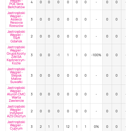
Węgiel -
4
0
0
0
0
0
0
-
0
0
-
PGE Skra
Bełchatów
Jastrzębski
Węgiel -
Asseco
3
0
0
0
0
0
0
-
0
0
-
Resovia
Rzeszów
Jastrzębski
Węgiel -
2
0
0
0
0
0
0
-
0
0
-
Trefl
Gdańsk
Jastrzębski
Węgiel -
Grupa Azoty
3
0
0
-1
1
1
0
-100%
0
0
-
ZAKSA
Kędzierzyn-
Koźle
Jastrzębski
Węgiel -
Ślepsk
3
0
0
0
0
0
0
-
0
0
-
Malow
Suwałki
Jastrzębski
Węgiel -
Aluron CMC
3
0
0
0
0
0
0
-
0
0
-
Warta
Zawiercie
Jastrzębski
Węgiel -
2
0
0
0
0
0
0
-
0
0
-
Indykpol
AZS Olsztyn
Jastrzębski
Węgiel -
3
2
1
1
12
1
1
0%
0
0
-
Cuprum