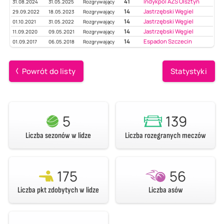
41
Indykpol AZS Olsztyn
31.08.2024
31.05.2025
Rozgrywający
14
Jastrzębski Węgiel
29.09.2022
18.05.2023
Rozgrywający
14
Jastrzębski Węgiel
01.10.2021
31.05.2022
Rozgrywający
14
Jastrzębski Węgiel
11.09.2020
09.05.2021
Rozgrywający
14
Espadon Szczecin
01.09.2017
06.05.2018
Rozgrywający
Powrót do listy
Statystyki
5
139
Liczba sezonów w lidze
Liczba rozegranych meczów
175
56
Liczba pkt zdobytych w lidze
Liczba asów