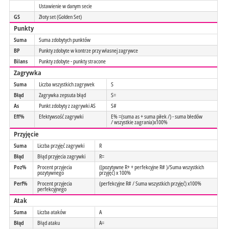
Ustawienie w danym secie
GS
Złoty set (Golden Set)
Punkty
Suma
Suma zdobytych punktów
BP
Punkty zdobyte w kontrze przy własnej zagrywce
Bilans
Punkty zdobyte - punkty stracone
Zagrywka
Suma
Liczba wszystkich zagrywek
S
Błąd
Zagrywka zepsuta błąd
S=
As
Punkt zdobyty z zagrywki AS
S#
Eff%
Efektywsość zagrywki
E% =(suma as + suma piłek /) - suma błedów
/ wszystkie zagrania)x100%
Przyjęcie
Suma
Liczba przyjęć zagrywki
R
Błąd
Błąd przyjecia zagrywki
R=
Poz%
Procent przyjecia
((pozytywne R+ + perfekcyjne R# )/Suma wszystkich
pozytywnego
przyjęć) x 100%
Perf%
Procent przyjecia
(perfekcyjne R# / Suma wszystkich przyjęć) x100%
perfekcyjnego
Atak
Suma
Liczba ataków
A
Błąd
Błąd ataku
A=