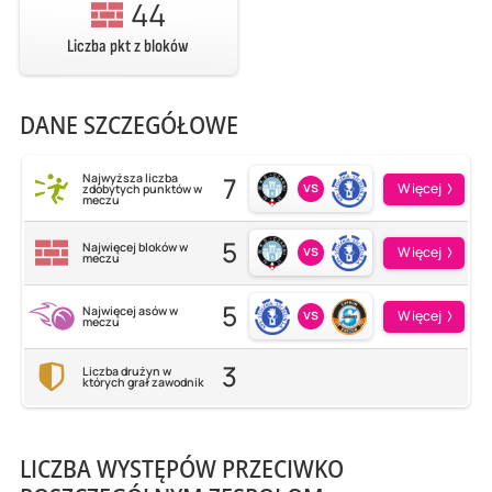
44
Liczba pkt z bloków
DANE SZCZEGÓŁOWE
7
Najwyższa liczba
vs
Więcej
zdobytych punktów w
meczu
5
Najwięcej bloków w
vs
Więcej
meczu
5
Najwięcej asów w
vs
Więcej
meczu
3
Liczba drużyn w
których grał zawodnik
LICZBA WYSTĘPÓW PRZECIWKO