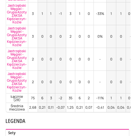
Jastrzębski
Węgiel -
Grupa Azoty
3
1
1
-1
3
1
0
-33%
1
1
0%
ZAKSA
Kędzierzyn-
Koźle
Jastrzębski
Węgiel -
Grupa Azoty
3
0
0
0
2
0
0
0%
0
0
-
ZAKSA
Kędzierzyn-
Koźle
Jastrzębski
Węgiel -
Grupa Azoty
2
0
0
0
0
0
0
-
0
0
-
ZAKSA
Kędzierzyn-
Koźle
Jastrzębski
Węgiel -
Grupa Azoty
2
0
0
0
0
0
0
-
0
0
-
ZAKSA
Kędzierzyn-
Koźle
Łącznie
75
6
3
-2
35
6
2
-11%
1
1
0%
(28)
Średnia
2,68
0,21
0,11
-0,07
1,25
0,21
0,07
-0,41
0,04
0,04
0,00
meczowa
LEGENDA
Sety