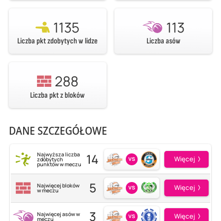
1135
113
Liczba pkt zdobytych w lidze
Liczba asów
288
Liczba pkt z bloków
DANE SZCZEGÓŁOWE
14
Najwyższa liczba
vs
Więcej
zdobytych
punktów w meczu
5
Najwięcej bloków
vs
Więcej
w meczu
3
Najwięcej asów w
vs
Więcej
meczu