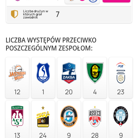
7
Liczba drużyn w
których grał
zawodnik
LICZBA WYSTĘPÓW PRZECIWKO
POSZCZEGÓLNYM ZESPOŁOM:
12
1
20
4
23
13
24
9
28
9