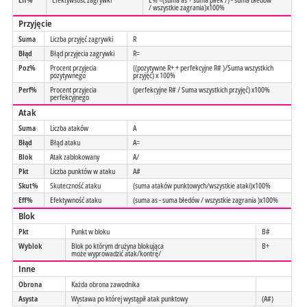
/ wszystkie zagrania)x100%
Przyjęcie
Suma
Liczba przyjęć zagrywki
R
Błąd
Błąd przyjecia zagrywki
R=
Poz%
Procent przyjecia
((pozytywne R+ + perfekcyjne R# )/Suma wszystkich
pozytywnego
przyjęć) x 100%
Perf%
Procent przyjecia
(perfekcyjne R# / Suma wszystkich przyjęć) x100%
perfekcyjnego
Atak
Suma
Liczba ataków
A
Błąd
Błąd ataku
A=
Blok
Atak zablokowany
A/
Pkt
Liczba punktów w ataku
A#
Skut%
Skuteczność ataku
(suma ataków punktowych/wszystkie ataki)x100%
Eff%
Efektywność ataku
(suma as - suma błedów / wszystkie zagrania )x100%
Blok
Pkt
Punkt w bloku
B#
Wyblok
Blok po którym drużyna blokująca
B+
może wyprowadzić atak/kontrę/
Inne
Obrona
Każda obrona zawodnika
Asysta
Wystawa po której wystąpił atak punktowy
(A#)