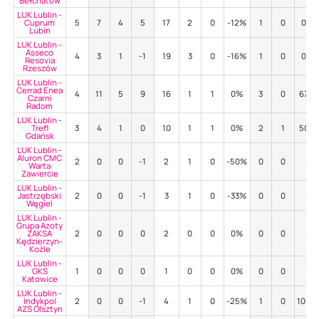
Bełchatów
LUK Lublin -
Cuprum
5
7
4
5
17
2
0
-12%
1
0
0%
Lubin
LUK Lublin -
Asseco
4
3
1
-1
19
3
0
-16%
1
0
0%
Resovia
Rzeszów
LUK Lublin -
Cerrad Enea
4
11
5
9
16
1
1
0%
3
0
67%
Czarni
Radom
LUK Lublin -
Trefl
3
4
1
0
10
1
1
0%
2
1
50%
Gdańsk
LUK Lublin -
Aluron CMC
2
0
0
-1
2
1
0
-50%
0
0
-
Warta
Zawiercie
LUK Lublin -
Jastrzębski
2
0
0
-1
3
1
0
-33%
0
0
-
Węgiel
LUK Lublin -
Grupa Azoty
ZAKSA
2
0
0
0
2
0
0
0%
0
0
-
Kędzierzyn-
Koźle
LUK Lublin -
GKS
1
0
0
0
1
0
0
0%
0
0
-
Katowice
LUK Lublin -
Indykpol
2
0
0
-1
4
1
0
-25%
1
0
100%
AZS Olsztyn