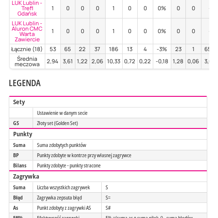
LUK Lublin -
Trefl
1
0
0
0
1
0
0
0%
0
0
-
Gdańsk
LUK Lublin -
Aluron CMC
1
0
0
0
1
0
0
0%
0
0
-
Warta
Zawiercie
Łącznie (18)
53
65
22
37
186
13
4
-3%
23
1
65%
Średnia
2,94
3,61
1,22
2,06
10,33
0,72
0,22
-0,18
1,28
0,06
3,62
meczowa
LEGENDA
Sety
Ustawienie w danym secie
GS
Złoty set (Golden Set)
Punkty
Suma
Suma zdobytych punktów
BP
Punkty zdobyte w kontrze przy własnej zagrywce
Bilans
Punkty zdobyte - punkty stracone
Zagrywka
Suma
Liczba wszystkich zagrywek
S
Błąd
Zagrywka zepsuta błąd
S=
As
Punkt zdobyty z zagrywki AS
S#
Eff%
Efektywsość zagrywki
E% =(suma as + suma piłek /) - suma błedów