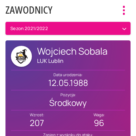
ZAWODNICY
Toggl
navig
Sezon 2021/2022
Wojciech Sobala
LUK Lublin
Data urodzenia:
12.05.1988
Pozycja:
Środkowy
Wzrost:
Waga:
207
96
Zasięg z wyskoku do ataku: