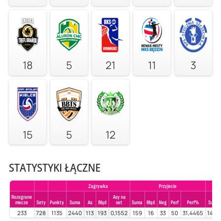
18
5
21
11
3
15
5
12
STATYSTYKI ŁĄCZNE
Zagrywka
Przyjecie
Rozegrane
Asy na
mecze
Sety
Punkty
Suma
As
Błąd
set
Suma
Błąd
Neg
Perf
Perf%
Suma
233
728
1135
2440
113
193
0,1552
159
16
33
50
31,4465
1420