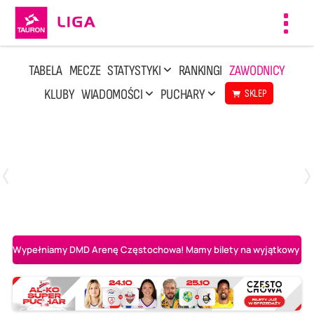
Toggl
navig
TABELA
MECZE
STATYSTYKI
RANKINGI
ZAWODNICY
KLUBY
WIADOMOŚCI
PUCHARY
SKLEP
Poniedziałek, 20 Kwi, 17:30
2
3
Indykpol AZS Olsztyn
PGE GiEK SKRA Bełchatów
Wypełniamy DMD Arenę Częstochowa! Mamy bilety na wyjątkowy mecz 