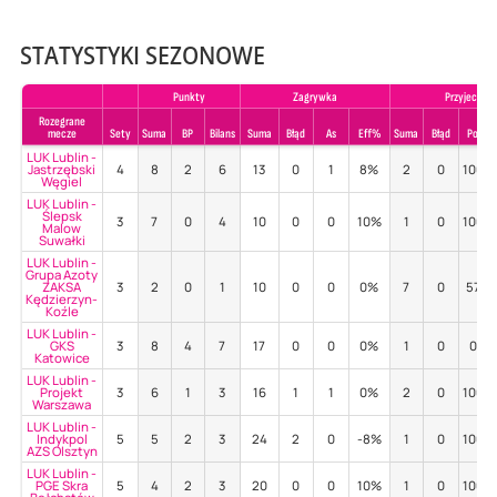
STATYSTYKI SEZONOWE
Punkty
Zagrywka
Przyjecie
Rozegrane
mecze
Sety
Suma
BP
Bilans
Suma
Błąd
As
Eff%
Suma
Błąd
Poz%
LUK Lublin -
Jastrzębski
4
8
2
6
13
0
1
8%
2
0
100%
Węgiel
LUK Lublin -
Ślepsk
3
7
0
4
10
0
0
10%
1
0
100%
Malow
Suwałki
LUK Lublin -
Grupa Azoty
ZAKSA
3
2
0
1
10
0
0
0%
7
0
57%
Kędzierzyn-
Koźle
LUK Lublin -
GKS
3
8
4
7
17
0
0
0%
1
0
0%
Katowice
LUK Lublin -
Projekt
3
6
1
3
16
1
1
0%
2
0
100%
Warszawa
LUK Lublin -
Indykpol
5
5
2
3
24
2
0
-8%
1
0
100%
AZS Olsztyn
LUK Lublin -
PGE Skra
5
4
2
3
20
0
0
10%
1
0
100%