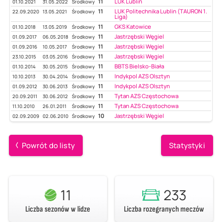
11
LUK Lublin
01.10.2021
31.05.2022
Środkowy
11
LUK Politechnika Lublin (TAURON 1.
22.09.2020
13.05.2021
Środkowy
Liga)
11
GKS Katowice
01.10.2018
13.05.2019
Środkowy
11
Jastrzębski Węgiel
01.09.2017
06.05.2018
Środkowy
11
Jastrzębski Węgiel
01.09.2016
10.05.2017
Środkowy
11
Jastrzębski Węgiel
23.10.2015
03.05.2016
Środkowy
11
BBTS Bielsko-Biała
01.10.2014
30.05.2015
Środkowy
11
Indykpol AZS Olsztyn
10.10.2013
30.04.2014
Środkowy
11
Indykpol AZS Olsztyn
01.09.2012
30.06.2013
Środkowy
11
Tytan AZS Częstochowa
20.09.2011
30.06.2012
Środkowy
11
Tytan AZS Częstochowa
11.10.2010
26.01.2011
Środkowy
10
Jastrzębski Węgiel
02.09.2009
02.06.2010
Środkowy
Powrót do listy
Statystyki
11
233
Liczba sezonów w lidze
Liczba rozegranych meczów