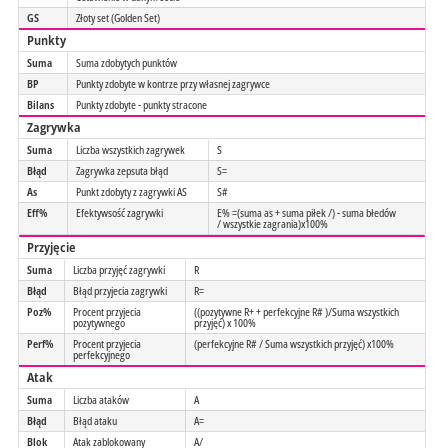
GS
Złoty set (Golden Set)
Punkty
Suma
Suma zdobytych punktów
BP
Punkty zdobyte w kontrze przy własnej zagrywce
Bilans
Punkty zdobyte - punkty stracone
Zagrywka
Suma
Liczba wszystkich zagrywek
S
Błąd
Zagrywka zepsuta błąd
S=
As
Punkt zdobyty z zagrywki AS
S#
Eff%
Efektywsość zagrywki
E% =(suma as + suma piłek /) - suma błedów
/ wszystkie zagrania)x100%
Przyjęcie
Suma
Liczba przyjęć zagrywki
R
Błąd
Błąd przyjecia zagrywki
R=
Poz%
Procent przyjecia
((pozytywne R+ + perfekcyjne R# )/Suma wszystkich
pozytywnego
przyjęć) x 100%
Perf%
Procent przyjecia
(perfekcyjne R# / Suma wszystkich przyjęć) x100%
perfekcyjnego
Atak
Suma
Liczba ataków
A
Błąd
Błąd ataku
A=
Blok
Atak zablokowany
A/