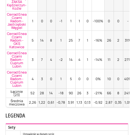
ZAKSA
Kędzierzyn-
Koźle
Cerrad Enea
Czarni
Radom -
1
0
0
-1
1
1
0
-100%
0
0
-
Jastrzębski
Węgiel
Cerrad Enea
Czarni
Radom -
5
14
8
1
25
7
1
-16%
26
2
31%
GKS
Katowice
Cerrad Enea
Czarni
Radom -
3
7
4
-2
14
4
1
-14%
11
2
27%
Cuprum
Lubin
Cerrad Enea
Czarni
Radom -
4
3
0
1
5
0
0
0%
10
0
40%
Cuprum
Lubin
Łącznie
52
28
14
-18
90
26
3
-21%
66
8
24%
(23)
Średnia
2,26
1,22
0,61
-0,78
3,91
1,13
0,13
-0,92
2,87
0,35
1,05
meczowa
LEGENDA
Sety
Ustawienie w danym secie