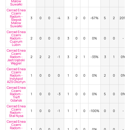
Malow
Suwałki
Cerrad Enea
Czarni
Radom -
3
0
0
-4
3
2
0
-67%
5
2
20%
Ślepsk
Malow
Suwałki
Cerrad Enea
Czarni
Radom -
2
0
0
0
3
0
0
0%
0
0
-
Cuprum
Lubin
Cerrad Enea
Czarni
Radom -
2
2
2
-1
3
2
1
-33%
3
1
0%
Jastrzębski
Węgiel
Cerrad Enea
Czarni
Radom -
1
0
0
0
1
0
0
0%
2
0
0%
Indykpol
AZS Olsztyn
Cerrad Enea
Czarni
Radom -
1
0
0
-3
1
0
0
0%
5
0
0%
Trefl
Gdańsk
Cerrad Enea
Czarni
1
0
0
-1
1
1
0
-100%
0
0
-
Radom -
Stal Nysa
Cerrad Enea
Czarni
Radom -
1
0
0
0
1
0
0
0%
0
0
-