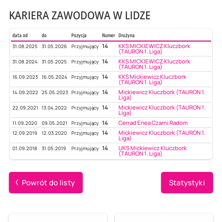
KARIERA ZAWODOWA W LIDZE
data od
do
Pozycja
Numer
Drużyna
14
KKS MICKIEWICZ Kluczbork
31.08.2025
31.05.2026
Przyjmujący
(TAURON 1. Liga)
14
KKS MICKIEWICZ Kluczbork
31.08.2024
31.05.2025
Przyjmujący
(TAURON 1. Liga)
14
KKS Mickiewicz Kluczbork
16.09.2023
16.05.2024
Przyjmujący
(TAURON 1. Liga)
14
Mickiewicz Kluczbork (TAURON 1.
14.09.2022
25.05.2023
Przyjmujący
Liga)
14
Mickiewicz Kluczbork (TAURON 1.
22.09.2021
13.04.2022
Przyjmujący
Liga)
14
Cerrad Enea Czarni Radom
11.09.2020
09.05.2021
Przyjmujący
14
Mickiewicz Kluczbork (TAURON 1.
12.09.2019
12.03.2020
Przyjmujący
Liga)
14
UKS Mickiewicz Kluczbork
01.09.2018
31.05.2019
Przyjmujący
(TAURON 1. Liga)
Powrót do listy
Statystyki