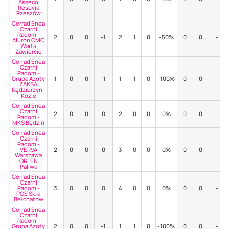
Asseco
Resovia
Rzeszów
Cerrad Enea
Czarni
Radom -
2
0
0
-1
2
1
0
-50%
0
0
-
Aluron CMC
Warta
Zawiercie
Cerrad Enea
Czarni
Radom -
Grupa Azoty
1
0
0
-1
1
1
0
-100%
0
0
-
ZAKSA
Kędzierzyn-
Koźle
Cerrad Enea
Czarni
2
0
0
0
2
0
0
0%
0
0
-
Radom -
MKS Będzin
Cerrad Enea
Czarni
Radom -
VERVA
2
0
0
0
3
0
0
0%
0
0
-
Warszawa
ORLEN
Paliwa
Cerrad Enea
Czarni
Radom -
3
0
0
0
4
0
0
0%
0
0
-
PGE Skra
Bełchatów
Cerrad Enea
Czarni
Radom -
Grupa Azoty
2
0
0
-1
1
1
0
-100%
0
0
-