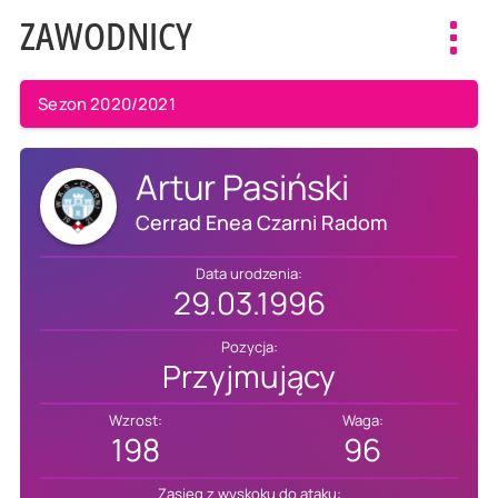
ZAWODNICY
Toggl
navig
Sezon 2020/2021
Artur Pasiński
Cerrad Enea Czarni Radom
Data urodzenia:
29.03.1996
Pozycja:
Przyjmujący
Wzrost:
Waga:
198
96
Zasięg z wyskoku do ataku: