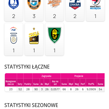
2
3
2
2
1
1
1
1
STATYSTYKI ŁĄCZNE
Zagrywka
Przyjecie
Rozegrane
Asy na
mecze
Sety
Punkty
Suma
As
Błąd
set
Suma
Błąd
Neg
Perf
Perf%
Suma
Błą
23
52
28
90
3
26
0,0577
66
8
26
6
9,0909
54
4
STATYSTYKI SEZONOWE