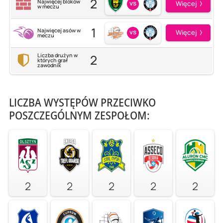
2
Najwięcej bloków
vs
Więcej
w meczu
1
Najwięcej asów w
vs
Więcej
meczu
2
Liczba drużyn w
których grał
zawodnik
LICZBA WYSTĘPÓW PRZECIWKO
POSZCZEGÓLNYM ZESPOŁOM:
2
2
2
2
2