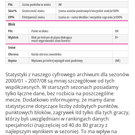
Pkt
Liczba punktów w ataku
A#
Skut%
Skuteczność ataku
(suma ataków punktowych/wszystkie ataki)x100%
Eff%
Efektywność ataku
(suma as - suma błedów / wszystkie zagrania )x100%
Blok
Pkt
Punkt w bloku
B#
Wyblok
Blok po którym drużyna blokująca
B+
może wyprowadzić atak/kontrę/
Inne
Obrona
Każda obrona zawodnika
Asysta
Wystawa po której wystąpił atak punktowy
(A#)
Statystyki z naszego cyfrowego archiwum dla sezonów
2000/01 – 2007/08 są mniej szczegółowe od tych
współczesnych. W starszych sezonach posiadamy
tylko łączne dane, bez rozbicia na poszczególne
mecze. Dodatkowo informujemy, że mamy dane
statystyczne dotyczące liczby zdobytych punktów,
punktowych bloków, zagrywek itd tylko dla tych graczy,
którzy byli uwzględniani w rankingach danych
specjalności (najczęściej od 40 do 80 graczy z
najlepszym wynikiem w sezonie). To ma wpływ na