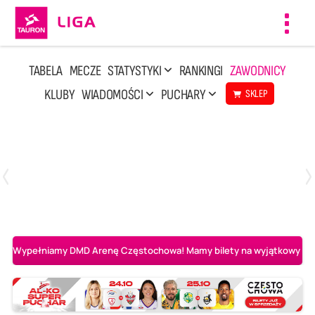
Toggl
navig
TABELA
MECZE
STATYSTYKI
RANKINGI
ZAWODNICY
KLUBY
WIADOMOŚCI
PUCHARY
SKLEP
Poniedziałek, 20 Kwi, 17:30
2
3
Indykpol AZS Olsztyn
PGE GiEK SKRA Bełchatów
Wypełniamy DMD Arenę Częstochowa! Mamy bilety na wyjątkowy mecz 