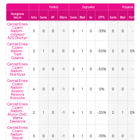
Punkty
Zagrywka
Przyjecie
Rozegrane
mecze
Sety
Suma
BP
Bilans
Suma
Błąd
As
Eff%
Suma
Błąd
Poz%
Cerrad Enea
Czarni
Radom -
3
0
0
-1
3
1
0
-33%
0
0
-
Indykpol
AZS Olsztyn
Cerrad Enea
Czarni
Radom -
2
1
0
0
2
1
0
-50%
2
0
0%
Trefl
Gdańsk
Cerrad Enea
Czarni
2
0
0
-1
2
1
0
-50%
0
0
-
Radom -
Stal Nysa
Cerrad Enea
Czarni
Radom -
4
0
0
-1
5
1
0
0%
0
0
-
Asseco
Resovia
Rzeszów
Cerrad Enea
Czarni
Radom -
2
1
0
-1
4
1
0
-25%
2
1
0%
Aluron CMC
Warta
Zawiercie
Cerrad Enea
Czarni
Radom -
3
0
0
-1
3
1
0
-33%
0
0
-
Ślepsk