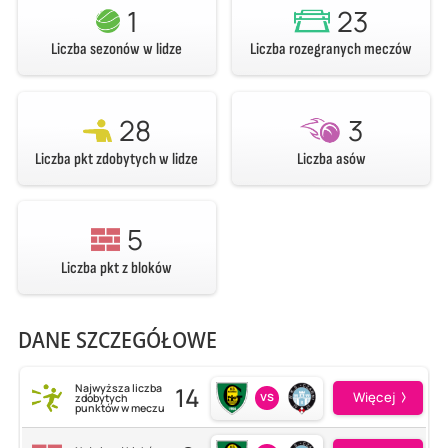
1
23
Liczba sezonów w lidze
Liczba rozegranych meczów
28
3
Liczba pkt zdobytych w lidze
Liczba asów
5
Liczba pkt z bloków
DANE SZCZEGÓŁOWE
14
Najwyższa liczba
vs
Więcej
zdobytych
punktów w meczu