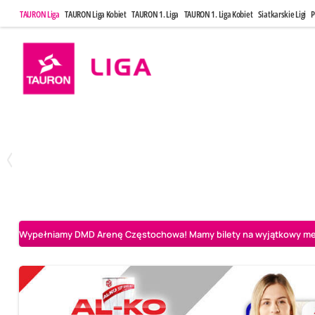
TAURON Liga
TAURON Liga Kobiet
TAURON 1. Liga
TAURON 1. Liga Kobiet
Siatkarskie Ligi
P
Poniedziałek, 20 Kwi, 17:30
Sobota, 25 Kw
2
3
Indykpol AZS Olsztyn
PGE GiEK SKRA Bełchatów
Aluron CMC Warta Za
Wypełniamy DMD Arenę Częstochowa! Mamy bilety na wyjątkowy mecz 