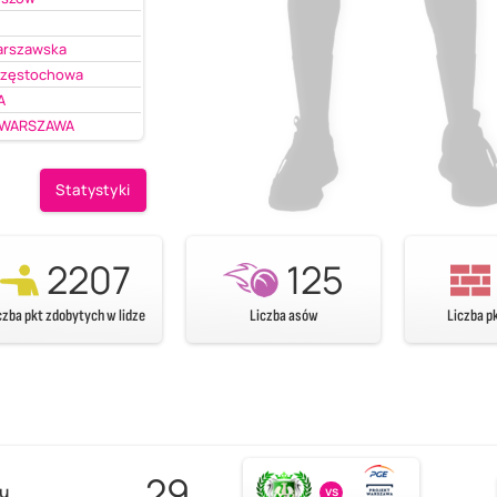
Warszawska
Częstochowa
A
 WARSZAWA
Statystyki
2207
125
czba pkt zdobytych w lidze
Liczba asów
Liczba p
29
zu
vs