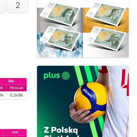
2
Blok
kt
Pkt na set
74
0,2496
Inne