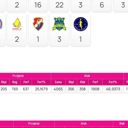
2
16
22
3
6
3
2
1
3
1
Przyjecie
Atak
Błąd
Neg
Perf
Perf%
Suma
Błąd
Blok
Perf
Perf%
P
205
765
637
25,1679
4065
356
358
1908
46,9373
1
Przyjecie
Atak
Blok