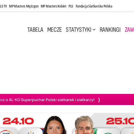
LS TV
MP Masters Mężczyzn
MP Masters Kobiet
PLS
Fundacja Siatkarska Polska
TABELA
MECZE
STATYSTYKI
RANKINGI
ZAW
i, 14:45
Poniedziałek, 27 Kwi, 20:00
3
0
3
2
wiercie
BOGDANKA LUK Lublin
PGE Projekt Warszawa
Ass
o AL-KO Superpuchar Polski siatkarek i siatkarzy!