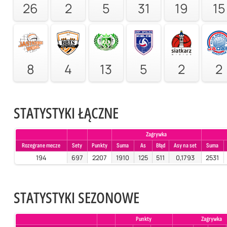
26
2
5
31
19
15
8
4
13
5
2
2
STATYSTYKI ŁĄCZNE
Zagrywka
Rozegrane mecze
Sety
Punkty
Suma
As
Błąd
Asy na set
Suma
194
697
2207
1910
125
511
0,1793
2531
STATYSTYKI SEZONOWE
Punkty
Zagrywka