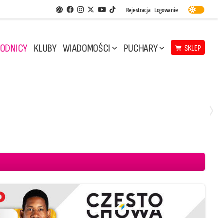
Facebook
Instagram
Twitter
Youtube
Rejestracja
Logowanie
Aplikacja Siatkarskie Ligi
TikTok
ODNICY
KLUBY
WIADOMOŚCI
PUCHARY
SKLEP
Środa, 29 Kwi, 17:30
3
1
eco Resovia Rzeszów
BOGDANKA LUK Lublin
Aluron CMC Warta Zawiercie