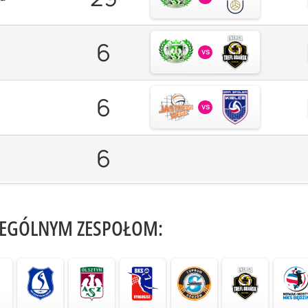
6
vs
6
vs
6
ZEGÓLNYM ZESPOŁOM: