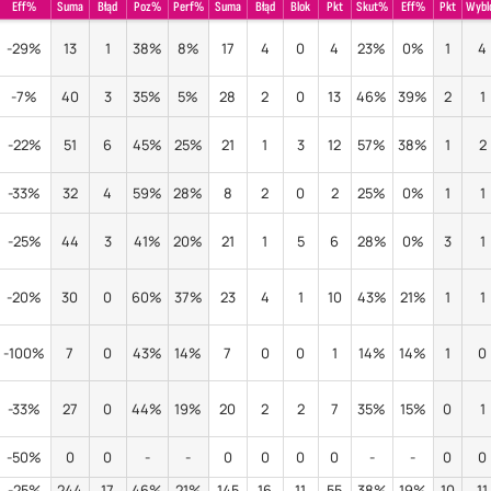
Eff%
Suma
Błąd
Poz%
Perf%
Suma
Błąd
Blok
Pkt
Skut%
Eff%
Pkt
Wybl
-29%
13
1
38%
8%
17
4
0
4
23%
0%
1
4
-7%
40
3
35%
5%
28
2
0
13
46%
39%
2
1
-22%
51
6
45%
25%
21
1
3
12
57%
38%
1
2
-33%
32
4
59%
28%
8
2
0
2
25%
0%
1
1
-25%
44
3
41%
20%
21
1
5
6
28%
0%
3
1
-20%
30
0
60%
37%
23
4
1
10
43%
21%
1
1
-100%
7
0
43%
14%
7
0
0
1
14%
14%
1
0
-33%
27
0
44%
19%
20
2
2
7
35%
15%
0
1
-50%
0
0
-
-
0
0
0
0
-
-
0
0
-25%
244
17
46%
21%
145
16
11
55
38%
19%
10
11