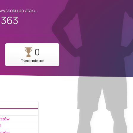
 wyskoku do ataku:
363
0
Trzecie miejsce
eszów
EL
eszów