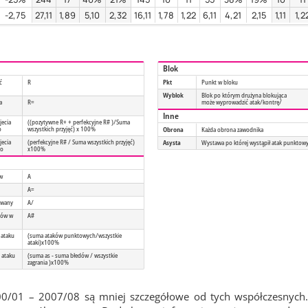
-2,75
27,11
1,89
5,10
2,32
16,11
1,78
1,22
6,11
4,21
2,15
1,11
1,2
Blok
ć
R
Pkt
Punkt w bloku
Wyblok
Blok po którym drużyna blokująca
a
R=
może wyprowadzić atak/kontrę/
Inne
jecia
((pozytywne R+ + perfekcyjne R# )/Suma
o
wszystkich przyjęć) x 100%
Obrona
Każda obrona zawodnika
jecia
(perfekcyjne R# / Suma wszystkich przyjęć)
Asysta
Wystawa po której wystąpił atak punktow
go
x100%
ów
A
A=
owany
A/
tów w
A#
 ataku
(suma ataków punktowych/wszystkie
ataki)x100%
 ataku
(suma as - suma błedów / wszystkie
zagrania )x100%
00/01 – 2007/08 są mniej szczegółowe od tych współczesnych.