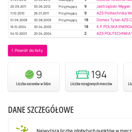
9
Jastrzębski Węgiel
20.09.2011
30.06.2012
Przyjmujący
9
AZS Politechnika 
11.10.2010
26.01.2011
Przyjmujący
18
Domex Tytan AZS 
01.09.2008
30.08.2009
Przyjmujący
18
K.P. POLSKA ENERGI
16.10.2004
30.04.2005
2
AZS POLITECHNIKA
04.10.2003
20.04.2004
Powrót do listy
9
194
Liczba sezonów w lidze
Liczba rozegranych meczów
Li
DANE SZCZEGÓŁOWE
Najwyższa liczba zdobytych punktów w mec