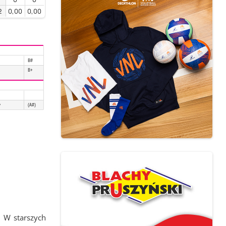
2
0,00
0,00
B#
B+
y
(A#)
 W starszych