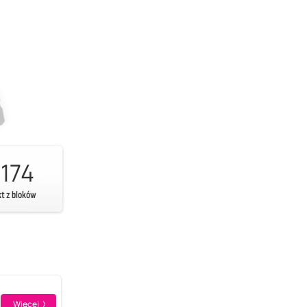
174
kt z bloków
Więcej