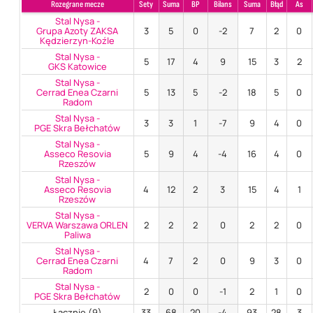
Rozegrane mecze
Sety
Suma
BP
Bilans
Suma
Błąd
As
Stal Nysa -
Grupa Azoty ZAKSA
3
5
0
-2
7
2
0
Kędzierzyn-Koźle
Stal Nysa -
5
17
4
9
15
3
2
GKS Katowice
Stal Nysa -
Cerrad Enea Czarni
5
13
5
-2
18
5
0
Radom
Stal Nysa -
3
3
1
-7
9
4
0
PGE Skra Bełchatów
Stal Nysa -
Asseco Resovia
5
9
4
-4
16
4
0
Rzeszów
Stal Nysa -
Asseco Resovia
4
12
2
3
15
4
1
Rzeszów
Stal Nysa -
VERVA Warszawa ORLEN
2
2
2
0
2
2
0
Paliwa
Stal Nysa -
Cerrad Enea Czarni
4
7
2
0
9
3
0
Radom
Stal Nysa -
2
0
0
-1
2
1
0
PGE Skra Bełchatów
Łącznie (9)
33
68
20
-4
93
28
3