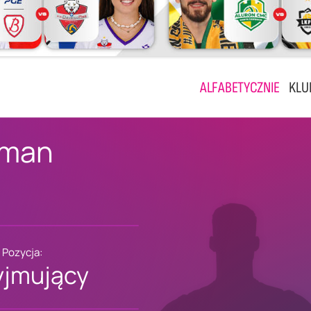
ALFABETYCZNIE
KLU
tman
Pozycja:
yjmujący