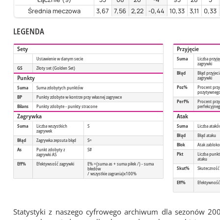
Średnia meczowa
3,67
7,56
2,22
-0,44
10,33
3,11
0,33
LEGENDA
Sety
Przyjęcie
Ustawienie w danym secie
Suma
Liczba przyję
zagrywki
GS
Złoty set (Golden Set)
Błąd
Błąd przyjeci
Punkty
zagrywki
Poz%
Procent przy
Suma
Suma zdobytych punktów
pozytywneg
BP
Punkty zdobyte w kontrze przy własnej zagrywce
Perf%
Procent przy
Bilans
Punkty zdobyte - punkty stracone
perfekcyjne
Zagrywka
Atak
Suma
Liczba wszystkich
S
Suma
Liczba atak
zagrywek
Błąd
Błąd ataku
Błąd
Zagrywka zepsuta błąd
S=
Blok
Atak zablok
As
Punkt zdobyty z
S#
Pkt
Liczba punk
zagrywki AS
ataku
Eff%
Efektywsość zagrywki
E% =(suma as + suma piłek /) - suma
Skut%
Skuteczność
błedów
/ wszystkie zagrania)x100%
Eff%
Efektywność
Statystyki z naszego cyfrowego archiwum dla sezonów 20