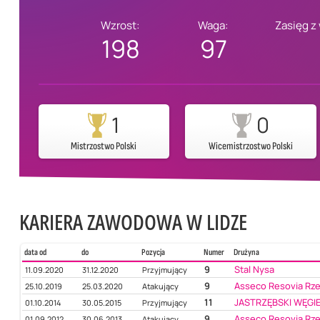
Wzrost:
Waga:
Zasięg z
198
97
1
0
Mistrzostwo Polski
Wicemistrzostwo Polski
KARIERA ZAWODOWA W LIDZE
data od
do
Pozycja
Numer
Drużyna
9
Stal Nysa
11.09.2020
31.12.2020
Przyjmujący
9
Asseco Resovia Rz
25.10.2019
25.03.2020
Atakujący
11
JASTRZĘBSKI WĘGI
01.10.2014
30.05.2015
Przyjmujący
9
Asseco Resovia Rz
01.09.2012
30.06.2013
Atakujący