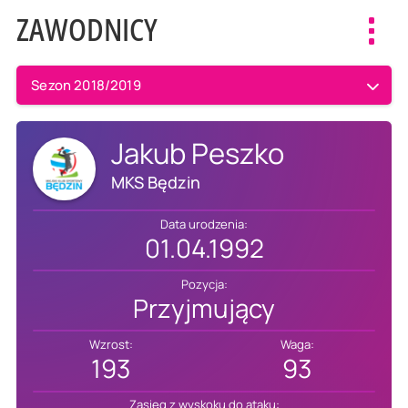
ZAWODNICY
Toggl
navig
Sezon 2018/2019
Jakub Peszko
MKS Będzin
Data urodzenia:
01.04.1992
Pozycja:
Przyjmujący
Wzrost:
Waga:
193
93
Zasięg z wyskoku do ataku: