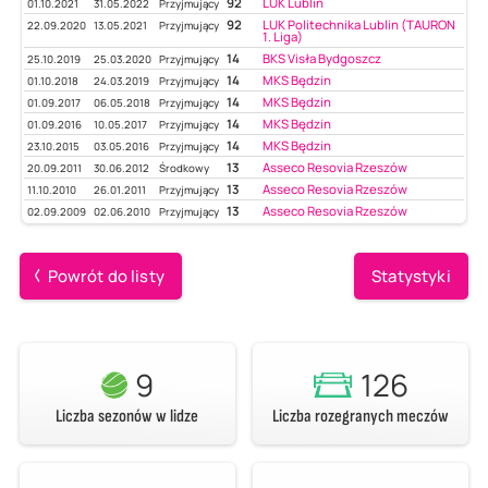
92
LUK Lublin
01.10.2021
31.05.2022
Przyjmujący
92
LUK Politechnika Lublin (TAURON
22.09.2020
13.05.2021
Przyjmujący
1. Liga)
14
BKS Visła Bydgoszcz
25.10.2019
25.03.2020
Przyjmujący
14
MKS Będzin
01.10.2018
24.03.2019
Przyjmujący
14
MKS Będzin
01.09.2017
06.05.2018
Przyjmujący
14
MKS Będzin
01.09.2016
10.05.2017
Przyjmujący
14
MKS Będzin
23.10.2015
03.05.2016
Przyjmujący
13
Asseco Resovia Rzeszów
20.09.2011
30.06.2012
Środkowy
13
Asseco Resovia Rzeszów
11.10.2010
26.01.2011
Przyjmujący
13
Asseco Resovia Rzeszów
02.09.2009
02.06.2010
Przyjmujący
Powrót do listy
Statystyki
9
126
Liczba sezonów w lidze
Liczba rozegranych meczów