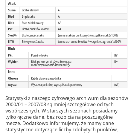
Atak
Suma
Liczba ataków
A
Błąd
Błąd ataku
A=
Blok
Atak zablokowany
A/
Pkt
Liczba punktów w ataku
A#
Skut%
Skuteczność ataku
(suma ataków punktowych/wszystkie ataki)x100%
Eff%
Efektywność ataku
(suma as - suma błedów / wszystkie zagrania )x100%
Blok
Pkt
Punkt w bloku
B#
Wyblok
Blok po którym drużyna blokująca
B+
może wyprowadzić atak/kontrę/
Inne
Obrona
Każda obrona zawodnika
Asysta
Wystawa po której wystąpił atak punktowy
(A#)
Statystyki z naszego cyfrowego archiwum dla sezonów
2000/01 – 2007/08 są mniej szczegółowe od tych
współczesnych. W starszych sezonach posiadamy
tylko łączne dane, bez rozbicia na poszczególne
mecze. Dodatkowo informujemy, że mamy dane
statystyczne dotyczące liczby zdobytych punktów,