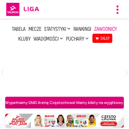
Toggl
navig
TABELA
MECZE
STATYSTYKI
RANKINGI
ZAWODNICY
KLUBY
WIADOMOŚCI
PUCHARY
SKLEP
Poniedziałek, 20 Kwi, 17:30
2
3
Indykpol AZS Olsztyn
PGE GiEK SKRA Bełchatów
Wypełniamy DMD Arenę Częstochowa! Mamy bilety na wyjątkowy mecz 