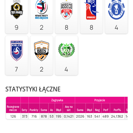
9
2
8
8
4
7
2
4
STATYSTYKI ŁĄCZNE
Zagrywka
Przyjecie
Rozegrane
Asy na
mecze
Sety
Punkty
Suma
As
Błąd
set
Suma
Błąd
Neg
Perf
Perf%
Suma
126
373
716
878
53
195
0,1421
2026
163
541
489
24,1362
148