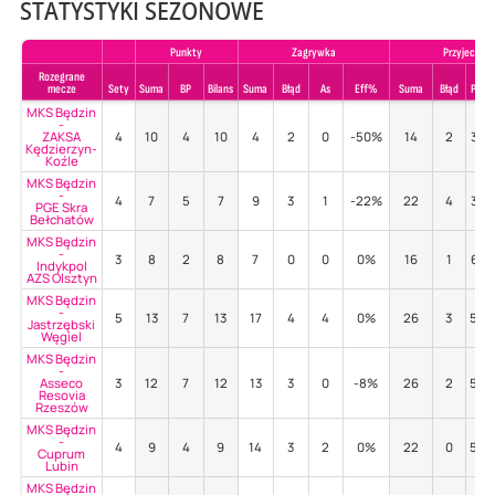
STATYSTYKI SEZONOWE
Punkty
Zagrywka
Przyjecie
Rozegrane
mecze
Sety
Suma
BP
Bilans
Suma
Błąd
As
Eff%
Suma
Błąd
Poz
MKS Będzin
-
ZAKSA
4
10
4
10
4
2
0
-50%
14
2
36
Kędzierzyn-
Koźle
MKS Będzin
-
4
7
5
7
9
3
1
-22%
22
4
36
PGE Skra
Bełchatów
MKS Będzin
-
3
8
2
8
7
0
0
0%
16
1
63
Indykpol
AZS Olsztyn
MKS Będzin
-
5
13
7
13
17
4
4
0%
26
3
58
Jastrzębski
Węgiel
MKS Będzin
-
Asseco
3
12
7
12
13
3
0
-8%
26
2
54
Resovia
Rzeszów
MKS Będzin
-
4
9
4
9
14
3
2
0%
22
0
55
Cuprum
Lubin
MKS Będzin