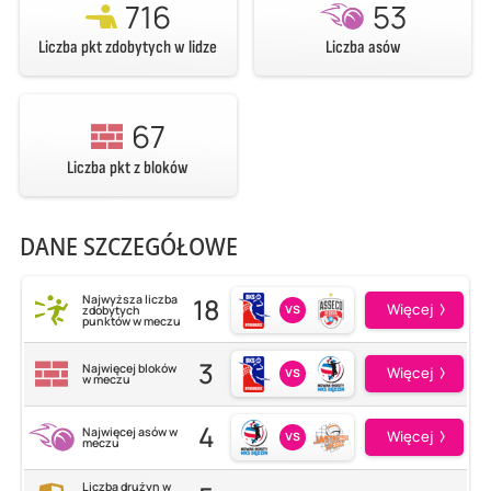
716
53
Liczba pkt zdobytych w lidze
Liczba asów
67
Liczba pkt z bloków
DANE SZCZEGÓŁOWE
18
Najwyższa liczba
vs
Więcej
zdobytych
punktów w meczu
3
Najwięcej bloków
vs
Więcej
w meczu
4
Najwięcej asów w
vs
Więcej
meczu
Liczba drużyn w