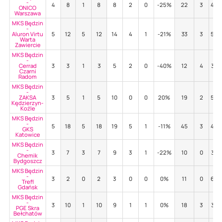
-
4
8
1
8
8
2
0
-25%
22
3
45
ONICO
Warszawa
MKS Będzin
-
Aluron Virtu
5
12
5
12
14
4
1
-21%
33
3
52
Warta
Zawiercie
MKS Będzin
-
Cerrad
3
3
1
3
5
2
0
-40%
12
4
33
Czarni
Radom
MKS Będzin
-
ZAKSA
3
5
1
5
10
0
0
20%
19
2
58
Kędzierzyn-
Koźle
MKS Będzin
-
5
18
5
18
19
5
1
-11%
45
3
49
GKS
Katowice
MKS Będzin
-
3
7
3
7
9
3
1
-22%
10
0
30
Chemik
Bydgoszcz
MKS Będzin
-
3
2
0
2
3
0
0
0%
11
0
64
Trefl
Gdańsk
MKS Będzin
-
3
10
1
10
9
1
1
0%
18
3
39
PGE Skra
Bełchatów