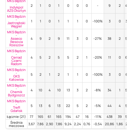
MKS Będzin
-
2
1
0
1
0
0
0
-
9
2
44
Indykpol
AZS Olsztyn
MKS Będzin
-
1
1
0
1
1
1
0
-100%
3
0
33
Jastrzębski
Węgiel
MKS Będzin
-
Asseco
4
9
2
9
11
3
0
-27%
38
2
50
Resovia
Rzeszów
MKS Będzin
-
Cerrad
4
5
2
5
5
2
1
-20%
11
0
64
Czarni
Radom
MKS Będzin
-
5
2
1
2
1
1
0
-100%
3
0
67
GKS
Katowice
MKS Będzin
-
4
10
4
10
13
3
2
-8%
34
1
56
Chemik
Bydgoszcz
MKS Będzin
-
5
13
6
13
22
5
2
-5%
44
4
50
Trefl
Gdańsk
Łącznie (21)
77
165
61
165
194
47
16
-11%
438
39
50
Średnia
3,67
7,86
2,90
7,86
9,24
2,24
0,76
-0,54
20,86
1,86
2,3
meczowa