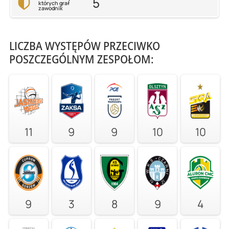
5
których grał
zawodnik
LICZBA WYSTĘPÓW PRZECIWKO
POSZCZEGÓLNYM ZESPOŁOM:
11
9
9
10
10
9
3
8
9
4