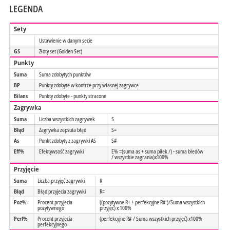
LEGENDA
Sety
Ustawienie w danym secie
GS
Złoty set (Golden Set)
Punkty
Suma
Suma zdobytych punktów
BP
Punkty zdobyte w kontrze przy własnej zagrywce
Bilans
Punkty zdobyte - punkty stracone
Zagrywka
Suma
Liczba wszystkich zagrywek
S
Błąd
Zagrywka zepsuta błąd
S=
As
Punkt zdobyty z zagrywki AS
S#
Eff%
Efektywsość zagrywki
E% =(suma as + suma piłek /) - suma błedów
/ wszystkie zagrania)x100%
Przyjęcie
Suma
Liczba przyjęć zagrywki
R
Błąd
Błąd przyjecia zagrywki
R=
Poz%
Procent przyjecia
((pozytywne R+ + perfekcyjne R# )/Suma wszystkich
pozytywnego
przyjęć) x 100%
Perf%
Procent przyjecia
(perfekcyjne R# / Suma wszystkich przyjęć) x100%
perfekcyjnego