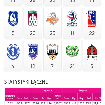
5
20
25
11
22
4
12
7
21
3
STATYSTYKI ŁĄCZNE
Zagrywka
Przyjecie
Rozegrane
Asy na
mecze
Sety
Punkty
Suma
As
Błąd
set
Suma
Błąd
Neg
Perf
Perf%
282
942
2774
3226
157
424
0,1667
5988
412
1575
1312
21,9105