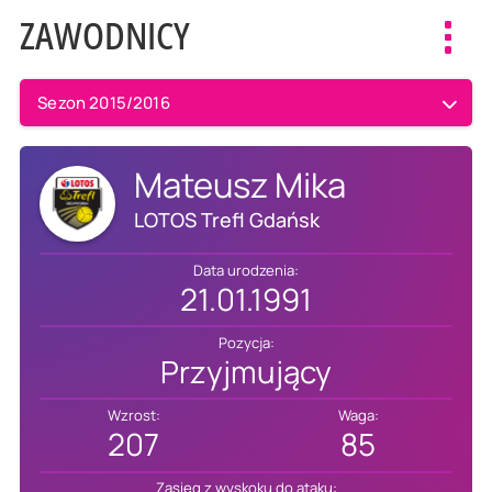
ZAWODNICY
Toggl
navig
Sezon 2015/2016
Mateusz Mika
LOTOS Trefl Gdańsk
Data urodzenia:
21.01.1991
Pozycja:
Przyjmujący
Wzrost:
Waga:
207
85
Zasięg z wyskoku do ataku: