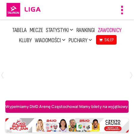
Toggl
navig
TABELA
MECZE
STATYSTYKI
RANKINGI
ZAWODNICY
KLUBY
WIADOMOŚCI
PUCHARY
SKLEP
Poniedziałek, 20 Kwi, 17:30
2
3
Indykpol AZS Olsztyn
PGE GiEK SKRA Bełchatów
Wypełniamy DMD Arenę Częstochowa! Mamy bilety na wyjątkowy mecz 