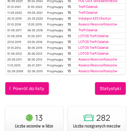
15
PGE GiEK Skra Bełchatów
30.09.2023
30.04.2024
Przyjmujący
15
Trefl Gdańsk
01.10.2021
31.05.2022
Przyjmujący
15
Trefl Gdańsk
11.09.2020
09.05.2021
Przyjmujący
15
Indykpol AZS Olsztyn
25.10.2019
25.03.2020
Przyjmujący
15
Asseco Resovia Rzeszów
01.10.2018
13.05.2019
Przyjmujący
15
Trefl Gdańsk
01.09.2017
06.05.2018
Przyjmujący
15
LOTOS Trefl Gdańsk
01.09.2016
10.05.2017
Przyjmujący
15
LOTOS Trefl Gdańsk
23.10.2015
03.05.2016
Przyjmujący
15
LOTOS Trefl Gdańsk
01.10.2014
30.05.2015
Przyjmujący
15
LOTOS Trefl Gdańsk
01.09.2012
30.06.2013
Przyjmujący
15
Asseco Resovia Rzeszów
20.09.2011
30.06.2012
Przyjmujący
15
Asseco Resovia Rzeszów
11.10.2010
26.01.2011
Przyjmujący
15
Asseco Resovia Rzeszów
02.09.2009
02.06.2010
Przyjmujący
Powrót do listy
Statystyki
13
282
Liczba sezonów w lidze
Liczba rozegranych meczów