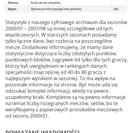
Obrona
Każda obrona zawodnika
Asysta
Wystawa po której wystąpił atak punktowy
(A#)
Statystyki z naszego cyfrowego archiwum dla sezonów
2000/01 – 2007/08 są mniej szczegółowe od tych
współczesnych. W starszych sezonach posiadamy
tylko łączne dane, bez rozbicia na poszczególne
mecze. Dodatkowo informujemy, że mamy dane
statystyczne dotyczące liczby zdobytych punktów,
punktowych bloków, zagrywek itd tylko dla tych graczy,
którzy byli uwzględniani w rankingach danych
specjalności (najczęściej od 40 do 80 graczy z
najlepszym wynikiem w sezonie). To ma wpływ na
pozostałe informacje na stronie. Być może uda się
odszukać komplet informacji, wtedy na pewno
uzupełnimy braki. Kompletne są na pewno informacje
na temat liczby rozegranych meczów, setów, bo te
weryfikujemy z papierowych protokołów meczowych
od sezonu 2000/01.
POWIĄZANE WIADOMOŚCI