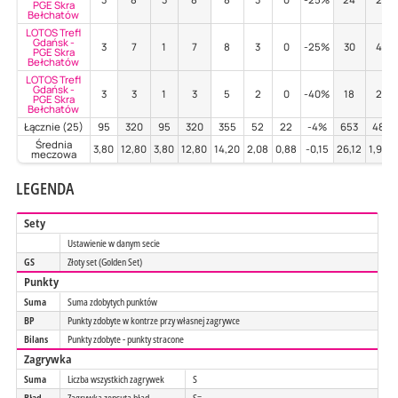
PGE Skra
Bełchatów
LOTOS Trefl
Gdańsk -
3
7
1
7
8
3
0
-25%
30
4
PGE Skra
Bełchatów
LOTOS Trefl
Gdańsk -
3
3
1
3
5
2
0
-40%
18
2
PGE Skra
Bełchatów
Łącznie (25)
95
320
95
320
355
52
22
-4%
653
48
Średnia
3,80
12,80
3,80
12,80
14,20
2,08
0,88
-0,15
26,12
1,92
meczowa
LEGENDA
Sety
Ustawienie w danym secie
GS
Złoty set (Golden Set)
Punkty
Suma
Suma zdobytych punktów
BP
Punkty zdobyte w kontrze przy własnej zagrywce
Bilans
Punkty zdobyte - punkty stracone
Zagrywka
Suma
Liczba wszystkich zagrywek
S
Błąd
Zagrywka zepsuta błąd
S=