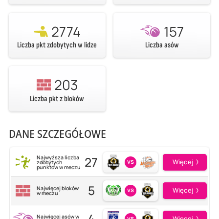
2774
157
Liczba pkt zdobytych w lidze
Liczba asów
203
Liczba pkt z bloków
DANE SZCZEGÓŁOWE
27
Najwyższa liczba
vs
Więcej
zdobytych
punktów w meczu
5
Najwięcej bloków
vs
Więcej
w meczu
4
Najwięcej asów w
vs
Więcej