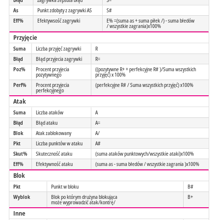
As
Punkt zdobyty z zagrywki AS
S#
Eff%
Efektywsość zagrywki
E% =(suma as + suma piłek /) - suma błedów
/ wszystkie zagrania)x100%
Przyjęcie
Suma
Liczba przyjęć zagrywki
R
Błąd
Błąd przyjecia zagrywki
R=
Poz%
Procent przyjecia
((pozytywne R+ + perfekcyjne R# )/Suma wszystkich
pozytywnego
przyjęć) x 100%
Perf%
Procent przyjecia
(perfekcyjne R# / Suma wszystkich przyjęć) x100%
perfekcyjnego
Atak
Suma
Liczba ataków
A
Błąd
Błąd ataku
A=
Blok
Atak zablokowany
A/
Pkt
Liczba punktów w ataku
A#
Skut%
Skuteczność ataku
(suma ataków punktowych/wszystkie ataki)x100%
Eff%
Efektywność ataku
(suma as - suma błedów / wszystkie zagrania )x100%
Blok
Pkt
Punkt w bloku
B#
Wyblok
Blok po którym drużyna blokująca
B+
może wyprowadzić atak/kontrę/
Inne