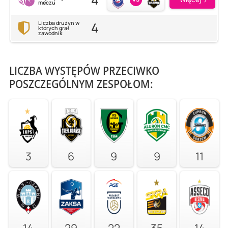
meczu
4
Liczba drużyn w
których grał
zawodnik
LICZBA WYSTĘPÓW PRZECIWKO
POSZCZEGÓLNYM ZESPOŁOM:
3
6
9
9
11
14
29
22
35
14