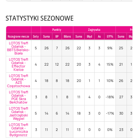
STATYSTYKI SEZONOWE
Punkty
Zagrywka
Przyje
Rozegrane mecze
Sety
Suma
BP
Bilans
Suma
Błąd
As
Eff%
Suma
Błąd
LOTOS Trefl
Gdańsk -
5
26
7
26
22
3
3
9%
25
2
BBTS Bielsko-
Biała
LOTOS Trefl
Gdańsk -
4
22
12
22
20
3
4
15%
21
1
Effector
Kielce
LOTOS Trefl
Gdańsk -
4
18
8
18
20
1
1
10%
26
2
AZS
Częstochowa
LOTOS Trefl
Gdańsk -
3
8
1
8
11
4
0
-18%
27
3
PGE Skra
Bełchatów
LOTOS Trefl
Gdańsk -
5
14
6
14
18
3
0
-17%
30
3
Jastrzębski
Węgiel
LOTOS Trefl
Gdańsk -
3
11
2
11
13
0
0
0%
23
0
Łuczniczka
Bydgoszcz