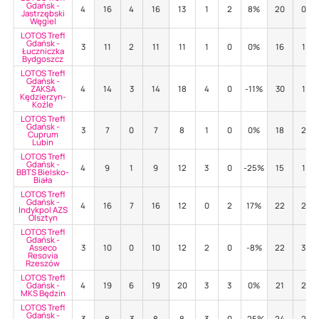
Gdańsk -
4
16
4
16
13
1
2
8%
20
0
Jastrzębski
Węgiel
LOTOS Trefl
Gdańsk -
3
11
2
11
11
1
0
0%
16
1
Łuczniczka
Bydgoszcz
LOTOS Trefl
Gdańsk -
ZAKSA
4
14
3
14
18
4
0
-11%
30
1
Kędzierzyn-
Koźle
LOTOS Trefl
Gdańsk -
3
7
0
7
8
1
0
0%
18
2
Cuprum
Lubin
LOTOS Trefl
Gdańsk -
4
9
1
9
12
3
0
-25%
15
1
BBTS Bielsko-
Biała
LOTOS Trefl
Gdańsk -
4
16
7
16
12
0
2
17%
22
2
Indykpol AZS
Olsztyn
LOTOS Trefl
Gdańsk -
Asseco
3
10
0
10
12
2
0
-8%
22
3
Resovia
Rzeszów
LOTOS Trefl
Gdańsk -
4
19
6
19
20
3
3
0%
21
2
MKS Będzin
LOTOS Trefl
Gdańsk -
3
8
3
8
8
3
0
-25%
24
2