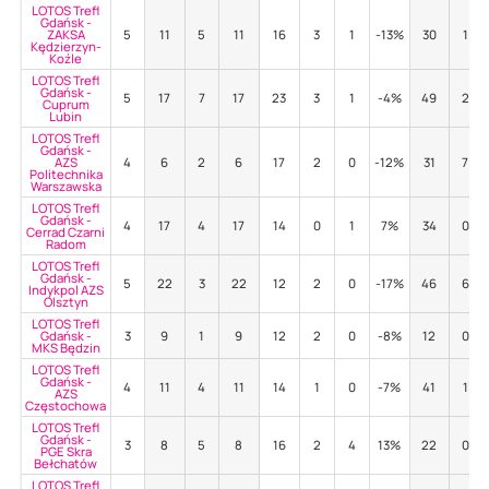
LOTOS Trefl
Gdańsk -
ZAKSA
5
11
5
11
16
3
1
-13%
30
1
Kędzierzyn-
Koźle
LOTOS Trefl
Gdańsk -
5
17
7
17
23
3
1
-4%
49
2
Cuprum
Lubin
LOTOS Trefl
Gdańsk -
AZS
4
6
2
6
17
2
0
-12%
31
7
Politechnika
Warszawska
LOTOS Trefl
Gdańsk -
4
17
4
17
14
0
1
7%
34
0
Cerrad Czarni
Radom
LOTOS Trefl
Gdańsk -
5
22
3
22
12
2
0
-17%
46
6
Indykpol AZS
Olsztyn
LOTOS Trefl
Gdańsk -
3
9
1
9
12
2
0
-8%
12
0
MKS Będzin
LOTOS Trefl
Gdańsk -
4
11
4
11
14
1
0
-7%
41
1
AZS
Częstochowa
LOTOS Trefl
Gdańsk -
3
8
5
8
16
2
4
13%
22
0
PGE Skra
Bełchatów
LOTOS Trefl