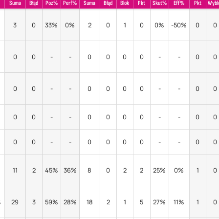
Suma
Błąd
Poz%
Perf%
Suma
Błąd
Blok
Pkt
Skut%
Eff%
Pkt
Wybl
3
0
33%
0%
2
0
1
0
0%
-50%
0
0
0
0
-
-
0
0
0
0
-
-
0
0
0
0
-
-
0
0
0
0
-
-
0
0
0
0
-
-
0
0
0
0
-
-
0
0
0
0
-
-
0
0
0
0
-
-
0
0
11
2
45%
36%
8
0
2
2
25%
0%
1
0
%
29
3
59%
28%
18
2
1
5
27%
11%
1
0