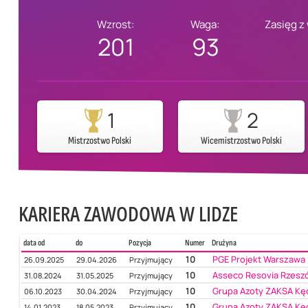
Wzrost:
Waga:
Zasięg z
201
93
1
2
Mistrzostwo Polski
Wicemistrzostwo Polski
KARIERA ZAWODOWA W LIDZE
data od
do
Pozycja
Numer
Drużyna
10
PGE Projekt Warszawa
26.09.2025
29.04.2026
Przyjmujący
10
Asseco Resovia Rzesz
31.08.2024
31.05.2025
Przyjmujący
10
Grupa Azoty ZAKSA Kę
06.10.2023
30.04.2024
Przyjmujący
10
Grupa Azoty ZAKSA Kę
14.01.2023
18.05.2023
Przyjmujący