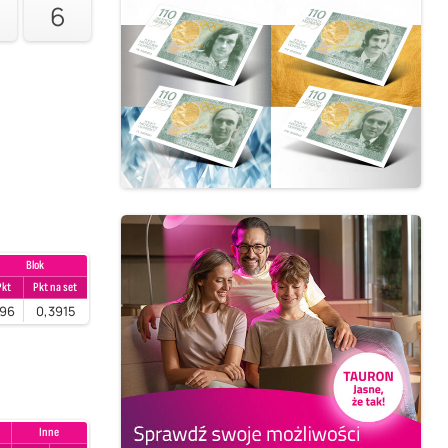
6
Blok
Pkt
Pkt na set
96
0,3915
Inne