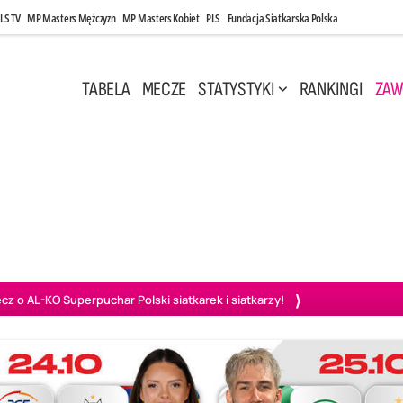
LS TV
MP Masters Mężczyzn
MP Masters Kobiet
PLS
Fundacja Siatkarska Polska
TABELA
MECZE
STATYSTYKI
RANKINGI
ZAW
i, 14:45
Poniedziałek, 27 Kwi, 20:00
3
0
3
2
wiercie
BOGDANKA LUK Lublin
PGE Projekt Warszawa
Ass
o AL-KO Superpuchar Polski siatkarek i siatkarzy!