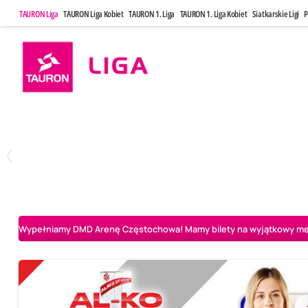
TAURON Liga
TAURON Liga Kobiet
TAURON 1. Liga
TAURON 1. Liga Kobiet
Siatkarskie Ligi
P
Poniedziałek, 20 Kwi, 17:30
Sobota, 25 Kw
2
3
Indykpol AZS Olsztyn
PGE GiEK SKRA Bełchatów
Aluron CMC Warta Za
Wypełniamy DMD Arenę Częstochowa! Mamy bilety na wyjątkowy mecz 