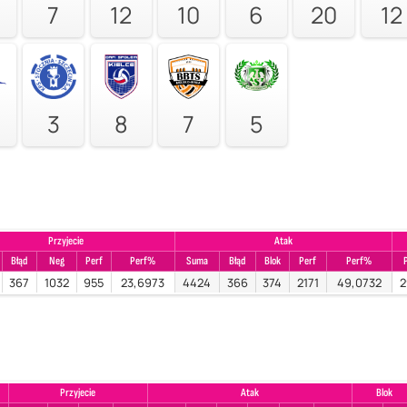
7
12
10
6
20
12
3
8
7
5
Przyjecie
Atak
Błąd
Neg
Perf
Perf%
Suma
Błąd
Blok
Perf
Perf%
367
1032
955
23,6973
4424
366
374
2171
49,0732
2
Przyjecie
Atak
Blok