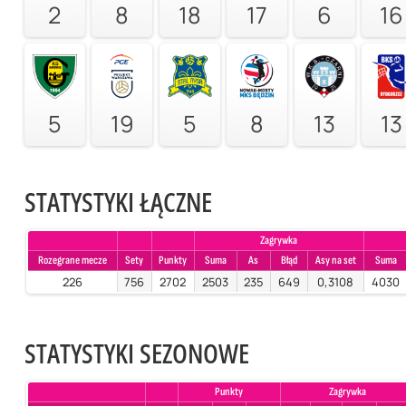
2
8
18
17
6
16
5
19
5
8
13
13
STATYSTYKI ŁĄCZNE
Zagrywka
Rozegrane mecze
Sety
Punkty
Suma
As
Błąd
Asy na set
Suma
226
756
2702
2503
235
649
0,3108
4030
STATYSTYKI SEZONOWE
Punkty
Zagrywka