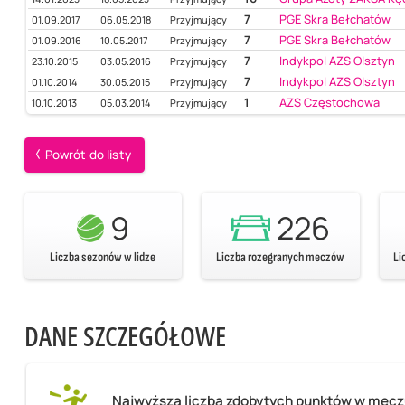
7
PGE Skra Bełchatów
01.09.2017
06.05.2018
Przyjmujący
7
PGE Skra Bełchatów
01.09.2016
10.05.2017
Przyjmujący
7
Indykpol AZS Olsztyn
23.10.2015
03.05.2016
Przyjmujący
7
Indykpol AZS Olsztyn
01.10.2014
30.05.2015
Przyjmujący
1
AZS Częstochowa
10.10.2013
05.03.2014
Przyjmujący
Powrót do listy
9
226
Liczba sezonów w lidze
Liczba rozegranych meczów
Li
DANE SZCZEGÓŁOWE
Najwyższa liczba zdobytych punktów w mec