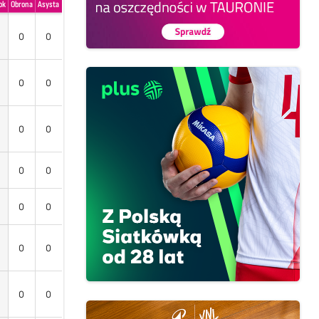
ok
Obrona
Asysta
0
0
0
0
0
0
0
0
0
0
0
0
0
0