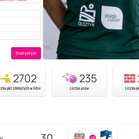
Statystyki
2702
235
czba pkt zdobytych w lidze
Liczba asów
Liczba p
30
zu
vs