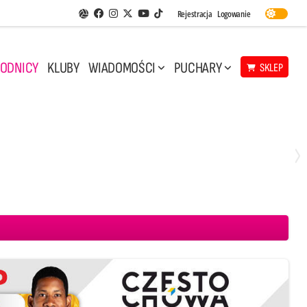
Facebook
Instagram
Twitter
Youtube
Rejestracja
Logowanie
Aplikacja Siatkarskie Ligi
TikTok
ODNICY
KLUBY
WIADOMOŚCI
PUCHARY
SKLEP
Środa, 29 Kwi, 17:30
3
1
eco Resovia Rzeszów
BOGDANKA LUK Lublin
Aluron CMC Warta Zawiercie