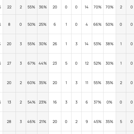
%
22
2
55%
36%
20
0
0
14
70%
70%
2
0
%
8
0
50%
25%
6
1
0
4
66%
50%
0
0
%
20
3
55%
30%
26
1
3
14
53%
38%
1
0
%
27
3
67%
44%
23
5
0
12
52%
30%
1
0
%
20
2
60%
35%
20
1
3
11
55%
35%
2
0
%
13
2
54%
23%
16
3
3
6
37%
0%
0
0
28
3
46%
21%
20
0
2
9
45%
35%
5
0