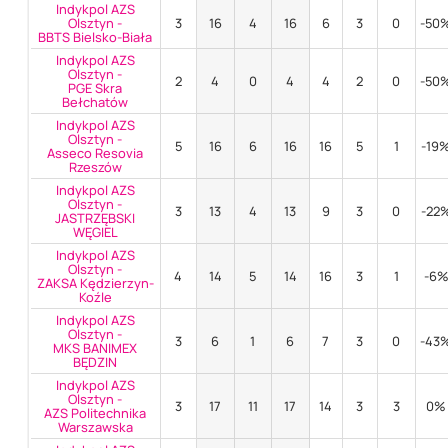
Indykpol AZS
Olsztyn -
3
16
4
16
6
3
0
-50
BBTS Bielsko-Biała
Indykpol AZS
Olsztyn -
2
4
0
4
4
2
0
-50
PGE Skra
Bełchatów
Indykpol AZS
Olsztyn -
5
16
6
16
16
5
1
-19
Asseco Resovia
Rzeszów
Indykpol AZS
Olsztyn -
3
13
4
13
9
3
0
-22
JASTRZĘBSKI
WĘGIEL
Indykpol AZS
Olsztyn -
4
14
5
14
16
3
1
-6
ZAKSA Kędzierzyn-
Koźle
Indykpol AZS
Olsztyn -
3
6
1
6
7
3
0
-43
MKS BANIMEX
BĘDZIN
Indykpol AZS
Olsztyn -
3
17
11
17
14
3
3
0%
AZS Politechnika
Warszawska