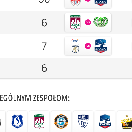
6
vs
7
vs
6
ZEGÓLNYM ZESPOŁOM: