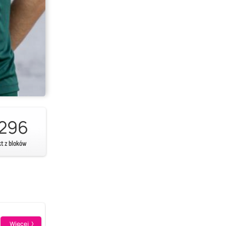
296
kt z bloków
Więcej