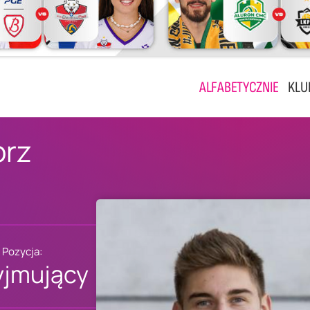
ALFABETYCZNIE
KLU
orz
Pozycja:
yjmujący