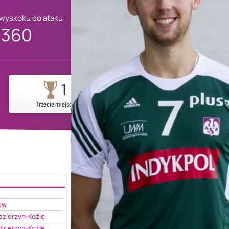
 wyskoku do ataku:
360
1
Trzecie miejsce
ów
dzierzyn-Koźle
dzierzyn-Koźle