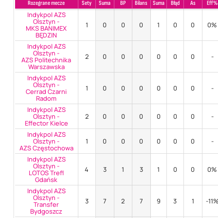
Rozegrane mecze
Sety
Suma
BP
Bilans
Suma
Błąd
As
Eff%
Indykpol AZS
Olsztyn -
1
0
0
0
1
0
0
0%
MKS BANIMEX
BĘDZIN
Indykpol AZS
Olsztyn -
2
0
0
0
0
0
0
-
AZS Politechnika
Warszawska
Indykpol AZS
Olsztyn -
1
0
0
0
0
0
0
-
Cerrad Czarni
Radom
Indykpol AZS
Olsztyn -
2
0
0
0
0
0
0
-
Effector Kielce
Indykpol AZS
Olsztyn -
1
0
0
0
0
0
0
-
AZS Częstochowa
Indykpol AZS
Olsztyn -
4
3
1
3
1
0
0
0%
LOTOS Trefl
Gdańsk
Indykpol AZS
Olsztyn -
3
7
2
7
9
3
1
-11
Transfer
Bydgoszcz