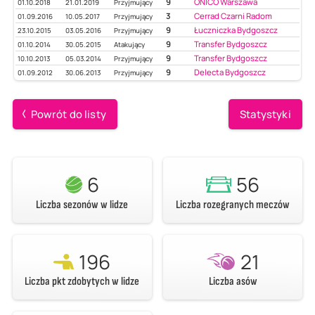
9
ONICO Warszawa
01.10.2018
21.01.2019
Przyjmujący
3
Cerrad Czarni Radom
01.09.2016
10.05.2017
Przyjmujący
9
Łuczniczka Bydgoszcz
23.10.2015
03.05.2016
Przyjmujący
9
Transfer Bydgoszcz
01.10.2014
30.05.2015
Atakujący
9
Transfer Bydgoszcz
10.10.2013
05.03.2014
Przyjmujący
9
Delecta Bydgoszcz
01.09.2012
30.06.2013
Przyjmujący
Powrót do listy
Statystyki
6
56
Liczba sezonów w lidze
Liczba rozegranych meczów
196
21
Liczba pkt zdobytych w lidze
Liczba asów