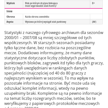
Wyblok
Blok po którym drużyna blokująca
B+
może wyprowadzić atak/kontrę/
Inne
Obrona
Każda obrona zawodnika
Asysta
Wystawa po której wystąpił atak punktowy
(A#)
Statystyki z naszego cyfrowego archiwum dla sezonów
2000/01 – 2007/08 są mniej szczegółowe od tych
współczesnych. W starszych sezonach posiadamy
tylko łączne dane, bez rozbicia na poszczególne
mecze. Dodatkowo informujemy, że mamy dane
statystyczne dotyczące liczby zdobytych punktów,
punktowych bloków, zagrywek itd tylko dla tych graczy,
którzy byli uwzględniani w rankingach danych
specjalności (najczęściej od 40 do 80 graczy z
najlepszym wynikiem w sezonie). To ma wpływ na
pozostałe informacje na stronie. Być może uda się
odszukać komplet informacji, wtedy na pewno
uzupełnimy braki. Kompletne są na pewno informacje
na temat liczby rozegranych meczów, setów, bo te
weryfikujemy z papierowych protokołów meczowych