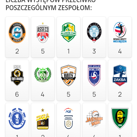
POSZCZEGÓLNYM ZESPOŁOM:
2
5
1
3
4
6
4
5
5
2