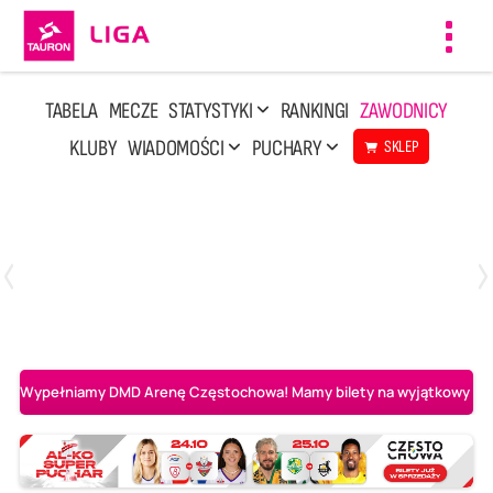
Toggl
navig
TABELA
MECZE
STATYSTYKI
RANKINGI
ZAWODNICY
KLUBY
WIADOMOŚCI
PUCHARY
SKLEP
Poniedziałek, 20 Kwi, 17:30
2
3
Indykpol AZS Olsztyn
PGE GiEK SKRA Bełchatów
Wypełniamy DMD Arenę Częstochowa! Mamy bilety na wyjątkowy mecz 