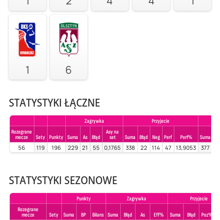
1
2
4
4
1
1
6
STATYSTYKI ŁĄCZNE
Zagrywka
Przyjecie
Rozegrane
Asy na
mecze
Sety
Punkty
Suma
As
Błąd
set
Suma
Błąd
Neg
Perf
Perf%
Suma
Bł
56
119
196
229
21
55
0,1765
338
22
114
47
13,9053
377
3
STATYSTYKI SEZONOWE
Punkty
Zagrywka
Przyjecie
Rozegrane
mecze
Sety
Suma
BP
Bilans
Suma
Błąd
As
Eff%
Suma
Błąd
Poz%
P