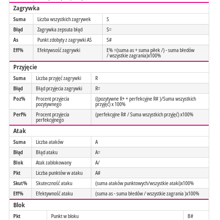
Zagrywka
Suma
Liczba wszystkich zagrywek
S
Błąd
Zagrywka zepsuta błąd
S=
As
Punkt zdobyty z zagrywki AS
S#
Eff%
Efektywsość zagrywki
E% =(suma as + suma piłek /) - suma błedów
/ wszystkie zagrania)x100%
Przyjęcie
Suma
Liczba przyjęć zagrywki
R
Błąd
Błąd przyjecia zagrywki
R=
Poz%
Procent przyjecia
((pozytywne R+ + perfekcyjne R# )/Suma wszystkich
pozytywnego
przyjęć) x 100%
Perf%
Procent przyjecia
(perfekcyjne R# / Suma wszystkich przyjęć) x100%
perfekcyjnego
Atak
Suma
Liczba ataków
A
Błąd
Błąd ataku
A=
Blok
Atak zablokowany
A/
Pkt
Liczba punktów w ataku
A#
Skut%
Skuteczność ataku
(suma ataków punktowych/wszystkie ataki)x100%
Eff%
Efektywność ataku
(suma as - suma błedów / wszystkie zagrania )x100%
Blok
Pkt
Punkt w bloku
B#