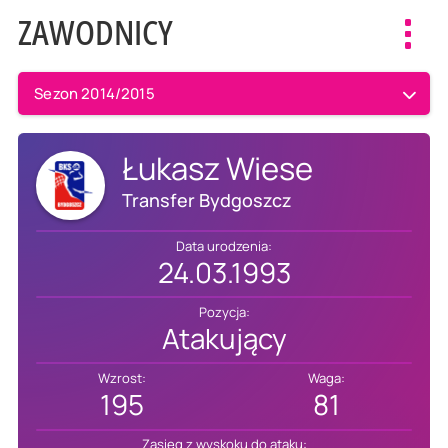
ZAWODNICY
Toggl
navig
Sezon 2014/2015
Łukasz Wiese
Transfer Bydgoszcz
Data urodzenia:
24.03.1993
Pozycja:
Atakujący
Wzrost:
Waga:
195
81
Zasięg z wyskoku do ataku: