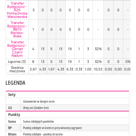
Transfer
Bydgoszcz -
AZS
3
0
0
0
0
0
0
-
0
0
-
Politechnika
Warszawska
Transfer
Bydgoszcz -
BBTS
1
0
0
0
0
0
0
-
0
0
-
Bielsko-
Biała
Transfer
Bydgoszcz -
Cerrad
4
13
5
13
19
1
3
32%
0
0
-
Czarni
Radom
Łącznie (3)
8
13
5
13
19
1
3
32%
0
0
0%
Średnia
2,67
4,33
1,67
4,33
6,33
0,33
1,00
10,53
0,00
0,00
0,00
0
meczowa
LEGENDA
Sety
Ustawienie w danym secie
GS
Złoty set (Golden Set)
Punkty
Suma
Suma zdobytych punktów
BP
Punkty zdobyte w kontrze przy własnej zagrywce
Bilans
Punkty zdobyte - punkty stracone