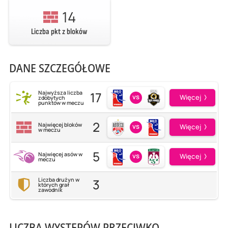
14
Liczba pkt z bloków
DANE SZCZEGÓŁOWE
17
Najwyższa liczba
vs
Więcej
zdobytych
punktów w meczu
2
Najwięcej bloków
vs
Więcej
w meczu
5
Najwięcej asów w
vs
Więcej
meczu
3
Liczba drużyn w
których grał
zawodnik
LICZBA WYSTĘPÓW PRZECIWKO