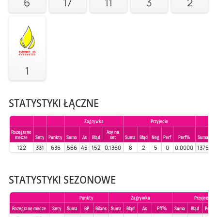
6
17
11
3
2
1
STATYSTYKI ŁĄCZNE
Zagrywka
Przyjecie
Rozegrane
Asy na
mecze
Sety
Punkty
Suma
As
Błąd
set
Suma
Błąd
Neg
Perf
Perf%
Suma
B
122
331
636
566
45
152
0,1360
8
2
5
0
0,0000
1375
1
STATYSTYKI SEZONOWE
Punkty
Zagrywka
Przyjecie
Rozegrane mecze
Sety
Suma
BP
Bilans
Suma
Błąd
As
Eff%
Suma
Błąd
Poz%