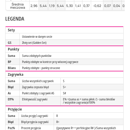
Średnia
2,96
5,44
1,19
5,44
5,30
1,41
0,37
-0,62
0,07
0,04
0,00
meczowa
LEGENDA
Sety
Ustawienie w danym secie
GS
Złoty set (Golden Set)
Punkty
Suma
Suma zdobytych punktów
BP
Punkty zdobyte w kontrze przy własnej zagrywce
Bilans
Punkty zdobyte - punkty stracone
Zagrywka
Suma
Liczba wszystkich zagrywek
S
Błąd
Zagrywka zepsuta błąd
S=
As
Punkt zdobyty z zagrywki AS
S#
Eff%
Efektywsość zagrywki
E% =(suma as + suma piłek /) - suma błedów
/ wszystkie zagrania)x100%
Przyjęcie
Suma
Liczba przyjęć zagrywki
R
Błąd
Błąd przyjecia zagrywki
R=
Poz%
Procent przyjecia
((pozytywne R+ + perfekcyjne R# )/Suma wszystkich