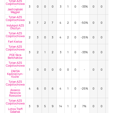
Tytan AZS
Częstochowa
-
3
0
0
0
3
1
0
-33%
0
0
-
Jastrzębski
Węgiel
Tytan AZS
Częstochowa
-
3
7
2
7
4
2
0
-50%
0
0
-
Indykpol AZS
Olsztyn
Tytan AZS
Częstochowa
2
3
0
3
4
2
0
-25%
0
0
-
-
Fart Kielce
Tytan AZS
Częstochowa
-
3
2
1
2
3
1
0
-33%
0
0
-
PGE Skra
Bełchatów
Tytan AZS
Częstochowa
-
1
0
0
0
0
0
0
-
0
0
-
ZAKSA
Kędzierzyn-
Koźle
Tytan AZS
Częstochowa
-
4
6
0
6
4
1
0
-25%
0
0
-
Asseco
Resovia
Rzeszów
Tytan AZS
Częstochowa
-
3
9
5
9
14
1
2
7%
0
0
-
Lotos Trefl
Gdańsk