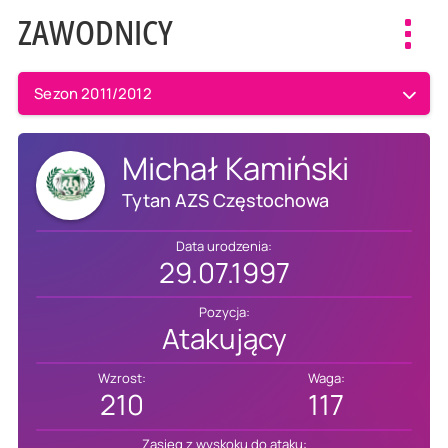
ZAWODNICY
Toggl
navig
Sezon 2011/2012
Michał Kamiński
Tytan AZS Częstochowa
Data urodzenia:
29.07.1997
Pozycja:
Atakujący
Wzrost:
Waga:
210
117
Zasięg z wyskoku do ataku: