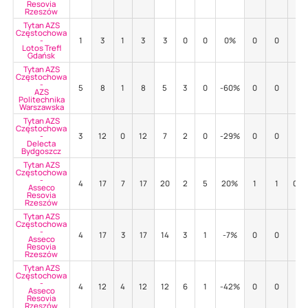
Resovia
Rzeszów
Tytan AZS
Częstochowa
-
1
3
1
3
3
0
0
0%
0
0
-
Lotos Trefl
Gdańsk
Tytan AZS
Częstochowa
-
5
8
1
8
5
3
0
-60%
0
0
-
AZS
Politechnika
Warszawska
Tytan AZS
Częstochowa
-
3
12
0
12
7
2
0
-29%
0
0
-
Delecta
Bydgoszcz
Tytan AZS
Częstochowa
-
4
17
7
17
20
2
5
20%
1
1
0%
Asseco
Resovia
Rzeszów
Tytan AZS
Częstochowa
-
4
17
3
17
14
3
1
-7%
0
0
-
Asseco
Resovia
Rzeszów
Tytan AZS
Częstochowa
-
4
12
4
12
12
6
1
-42%
0
0
-
Asseco
Resovia
Rzeszów