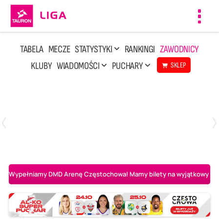
Toggl
navig
TABELA
MECZE
STATYSTYKI
RANKINGI
ZAWODNICY
KLUBY
WIADOMOŚCI
PUCHARY
SKLEP
Poniedziałek, 20 Kwi, 17:30
2
3
Indykpol AZS Olsztyn
PGE GiEK SKRA Bełchatów
Wypełniamy DMD Arenę Częstochowa! Mamy bilety na wyjątkowy mecz 