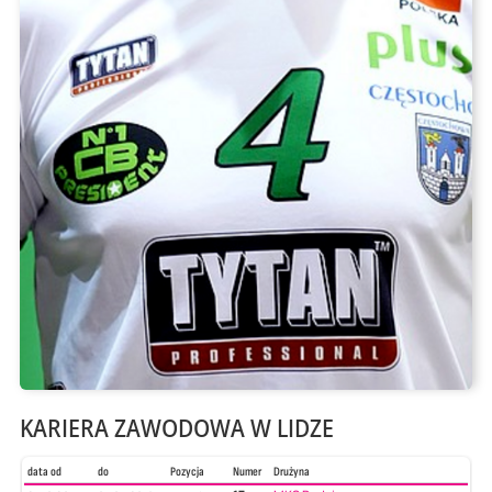
KARIERA ZAWODOWA W LIDZE
data od
do
Pozycja
Numer
Drużyna