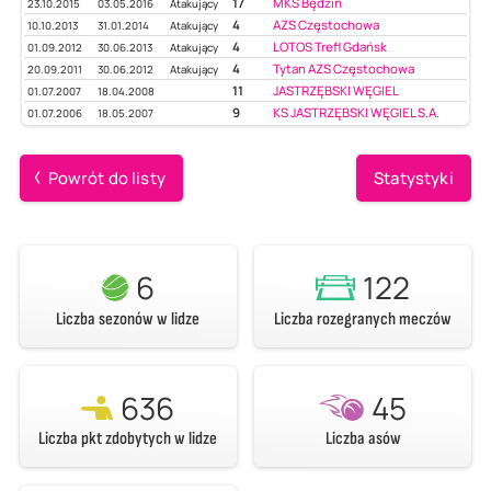
17
MKS Będzin
23.10.2015
03.05.2016
Atakujący
4
AZS Częstochowa
10.10.2013
31.01.2014
Atakujący
4
LOTOS Trefl Gdańsk
01.09.2012
30.06.2013
Atakujący
4
Tytan AZS Częstochowa
20.09.2011
30.06.2012
Atakujący
11
JASTRZĘBSKI WĘGIEL
01.07.2007
18.04.2008
9
KS JASTRZĘBSKI WĘGIEL S.A.
01.07.2006
18.05.2007
Powrót do listy
Statystyki
6
122
Liczba sezonów w lidze
Liczba rozegranych meczów
636
45
Liczba pkt zdobytych w lidze
Liczba asów