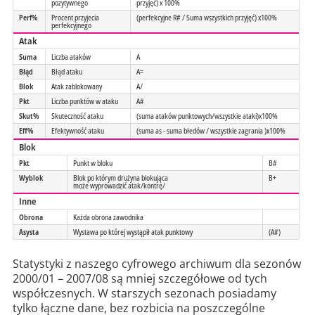
pozytywnego
przyjęć) x 100%
Perf%
Procent przyjecia
(perfekcyjne R# / Suma wszystkich przyjęć) x100%
perfekcyjnego
Atak
Suma
Liczba ataków
A
Błąd
Błąd ataku
A=
Blok
Atak zablokowany
A/
Pkt
Liczba punktów w ataku
A#
Skut%
Skuteczność ataku
(suma ataków punktowych/wszystkie ataki)x100%
Eff%
Efektywność ataku
(suma as - suma błedów / wszystkie zagrania )x100%
Blok
Pkt
Punkt w bloku
B#
Wyblok
Blok po którym drużyna blokująca
B+
może wyprowadzić atak/kontrę/
Inne
Obrona
Każda obrona zawodnika
Asysta
Wystawa po której wystąpił atak punktowy
(A#)
Statystyki z naszego cyfrowego archiwum dla sezonów
2000/01 – 2007/08 są mniej szczegółowe od tych
współczesnych. W starszych sezonach posiadamy
tylko łączne dane, bez rozbicia na poszczególne