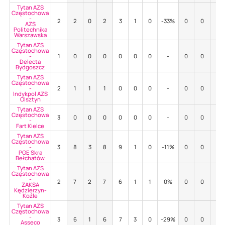
Tytan AZS
Częstochowa
-
2
2
0
2
3
1
0
-33%
0
0
-
AZS
Politechnika
Warszawska
Tytan AZS
Częstochowa
-
1
0
0
0
0
0
0
-
0
0
-
Delecta
Bydgoszcz
Tytan AZS
Częstochowa
-
2
1
1
1
0
0
0
-
0
0
-
Indykpol AZS
Olsztyn
Tytan AZS
Częstochowa
3
0
0
0
0
0
0
-
0
0
-
-
Fart Kielce
Tytan AZS
Częstochowa
-
3
8
3
8
9
1
0
-11%
0
0
-
PGE Skra
Bełchatów
Tytan AZS
Częstochowa
-
2
7
2
7
6
1
1
0%
0
0
-
ZAKSA
Kędzierzyn-
Koźle
Tytan AZS
Częstochowa
-
3
6
1
6
7
3
0
-29%
0
0
-
Asseco