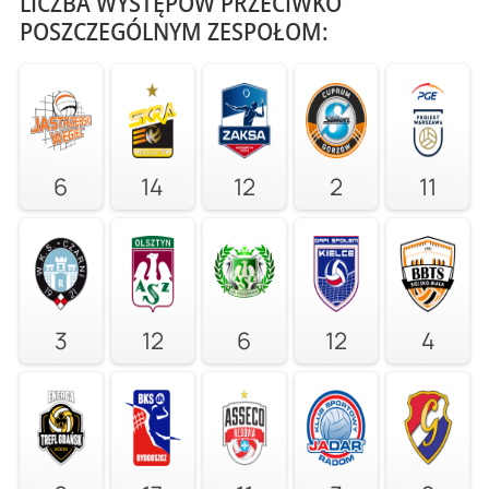
LICZBA WYSTĘPÓW PRZECIWKO
POSZCZEGÓLNYM ZESPOŁOM:
6
14
12
2
11
3
12
6
12
4