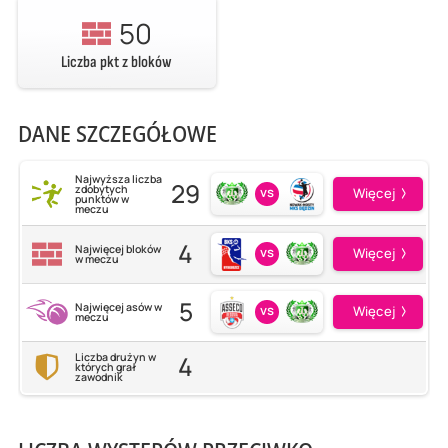
50
Liczba pkt z bloków
DANE SZCZEGÓŁOWE
Najwyższa liczba
29
zdobytych
vs
Więcej
punktów w
meczu
4
Najwięcej bloków
vs
Więcej
w meczu
5
Najwięcej asów w
vs
Więcej
meczu
4
Liczba drużyn w
których grał
zawodnik